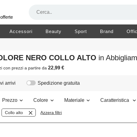
offerte
Accessori
Beauty
Sport
Brand
Offi
 COLORE NERO COLLO ALTO
in Abbigli
22,99 €
zi
con prezzi a partire da
i arrivi
Spedizione gratuita
Prezzo
Colore
Materiale
Caratteristica
Collo alto
Azzera filtri