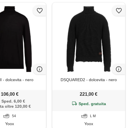
 - dolcevita - nero
DSQUARED2 - dolcevita - nero
106,00 €
221,00 €
Sped. 6,00 €
Sped. gratuita
ta oltre 120,00 €
54
L M
Yoox
Yoox