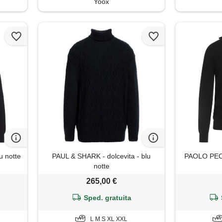
Yoox
u notte
PAUL & SHARK - dolcevita - blu
PAOLO PECO
notte
265,00 €
Sped. gratuita
L M S XL XXL