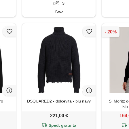
S
Yoox
ro
DSQUARED2 - dolcevita - blu navy
S. Moritz d
blu
221,00 €
164,
Sped. gratuita