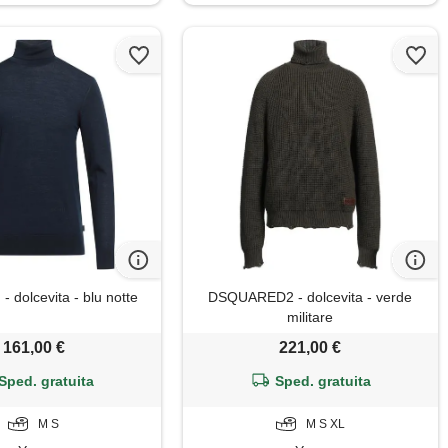
 dolcevita - blu notte
DSQUARED2 - dolcevita - verde
militare
161,00 €
221,00 €
Sped. gratuita
Sped. gratuita
M S
M S XL