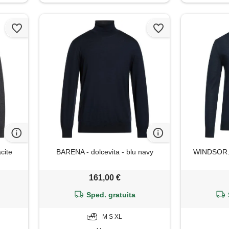
cite
BARENA - dolcevita - blu navy
WINDSOR. -
161,00 €
Sped. gratuita
M S XL