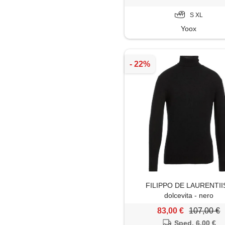
S XL
Yoox
FILIPPO DE LAURENTIIS
dolcevita - nero
83,00 €
107,00 €
Sped. 6,00 €