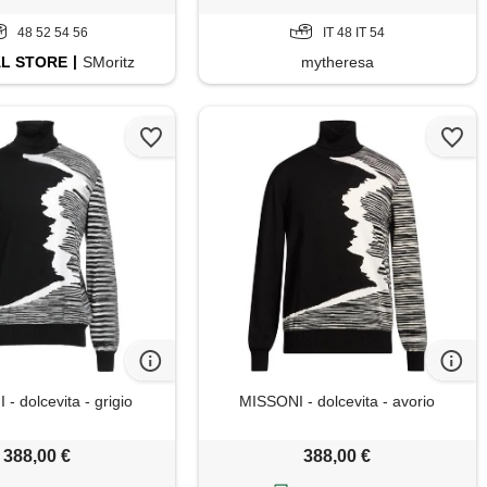
48 52 54 56
IT 48 IT 54
AL
STORE
SMoritz
mytheresa
- dolcevita - grigio
MISSONI - dolcevita - avorio
388,00 €
388,00 €