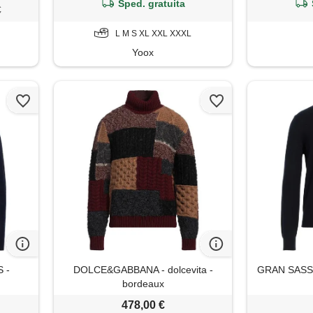
Sped. gratuita
€
L M S XL XXL XXXL
Yoox
 -
DOLCE&GABBANA - dolcevita -
GRAN SASSO 
bordeaux
478,00 €