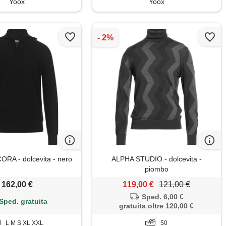
Yoox
Yoox
RA - dolcevita - nero
ALPHA STUDIO - dolcevita -
piombo
162,00 €
119,00 €
121,00 €
Sped. 6,00 €
Sped. gratuita
gratuita oltre 120,00 €
L M S XL XXL
50