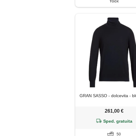
Yoox
Trench
GRAN SASSO - dolcevita - bl
261,00 €
Sped. gratuita
50