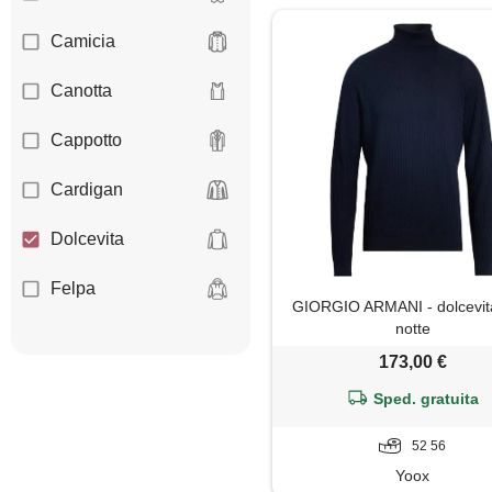
Camicia
Canotta
Cappotto
Cardigan
Dolcevita
Felpa
GIORGIO ARMANI - dolcevita
notte
Giacca
173,00 €
Giaccone
Sped. gratuita
Gilet
52 56
Yoox
Giubbotto