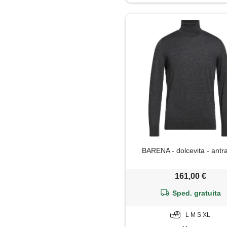
Impermeabile
Maglia
Maglietta
Maglione
Mantella
Pantaloni
BARENA - dolcevita - antra
Parka
161,00 €
Piumino
Sped. gratuita
Polo
L M S XL
Soprabito