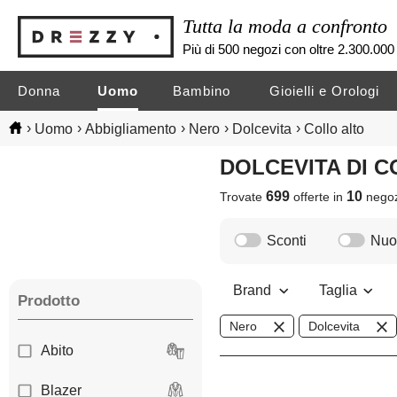
Tutta la moda a confronto
Più di 500 negozi con oltre 2.300.000 
Donna
Uomo
Bambino
Gioielli e Orologi
›
›
›
›
›
Uomo
Abbigliamento
Nero
Dolcevita
Collo alto
DOLCEVITA DI
699
10
Trovate
offerte in
nego
Sconti
Nuov
Brand
Taglia
Prodotto
Nero
Dolcevita
Abito
Blazer