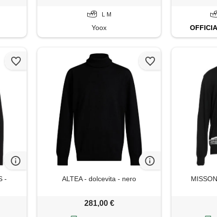
L M
Yoox
OFFICI
 -
ALTEA - dolcevita - nero
MISSONI 
281,00 €