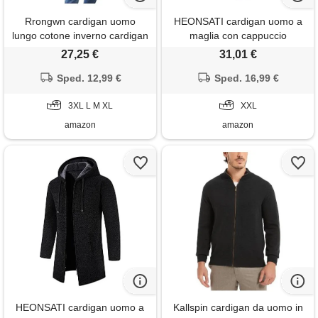
Rrongwn cardigan uomo
HEONSATI cardigan uomo a
lungo cotone inverno cardigan
maglia con cappuccio
basic maglione inverno
elegante giacca di lana calda
27,25 €
31,01 €
business cotone cappotto
cappotti zip in maglia frontale
casual a scacchi giacca di
Sped. 12,99 €
aperta cappotto da uomo lana
Sped. 16,99 €
lana tinta unita giacca da
invernale a maniche lunghe
pilota con tasca casual, verde,
3XL L M XL
cotone felpa lavorati taglie
XXL
m
forti
amazon
amazon
HEONSATI cardigan uomo a
Kallspin cardigan da uomo in