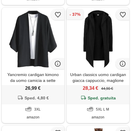
Yancremio cardigan kimono
Urban classics uomo cardigan
da uomo camicia a sette
giacca cappuccio, maglione
maniche casual allentata della
manica lunga, invernale
26,99 €
28,34 €
44,90 €
moda giapponese primavera
asimmetrico, 100% cotone,
e autunno cardigan leggero e
Sped. 4,80 €
stile casual, colore: nero,
Sped. gratuita
traspirante per le gite fuori
taglia: m
porta (nero, 3xl)
3XL
5XL L M
amazon
amazon