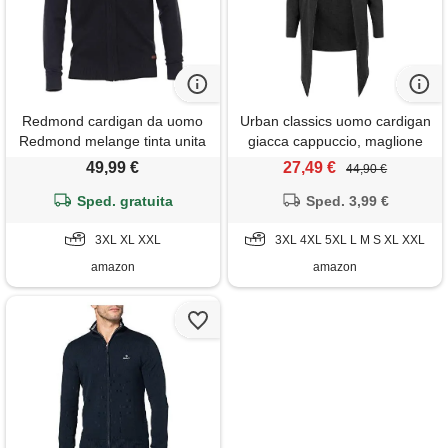
Redmond cardigan da uomo
Urban classics uomo cardigan
Redmond melange tinta unita
giacca cappuccio, maglione
alto 100% cotone, 11 blu. , 3xl
manica lunga, invernale
49,99 €
27,49 €
44,90 €
asimmetrico, 100% cotone,
Sped. gratuita
stile casual, colore: carbone,
Sped. 3,99 €
taglia: xl
3XL XL XXL
3XL 4XL 5XL L M S XL XXL
amazon
amazon