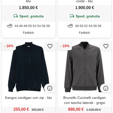
blu
coste - blu
1.850,00 €
1.900,00 €
Sped. gratuita
Sped. gratuita
44-46-48-50-52-54-56-58
48-50-52-54-56-58
Farfetch
Farfetch
Kangra cardigan con zip - blu
Brunello Cucinelli cardigan
con tasche laterali - grigio
255,00 €
886,00 €
302,00 €
1.100,00 €