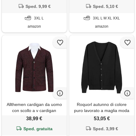
invernale, in pile, giacca lunga
casual giacca scialle camicia
da uomo, in cotone, grigio
Sped. 9,99 €
con risvolto cardigan in
Sped. 5,10 €
scuro. , 3xl
cotone leggero e traspirante a
3XL L
sette maniche (nero, m)
3XL L M XL XXL
amazon
amazon
Allthemen cardigan da uomo
Roquorl autunno di colore
con scollo a v cardigan
puro lavorato a maglia moda
foderato con bottoni maglione
cardigan uomo puro cotone
38,99 €
53,05 €
pesante sweater caldo rosso
casual pulsante cardigan
Sped. gratuita
m
uomo maglione, nero , 4xl
Sped. 3,99 €