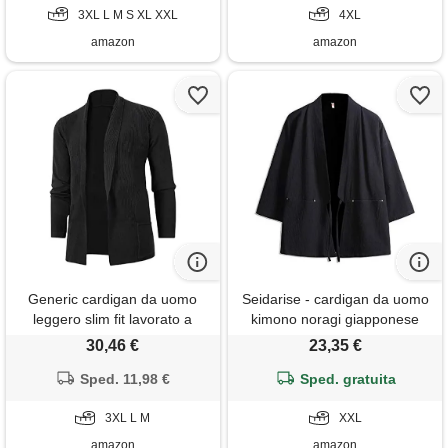
3XL L M S XL XXL
4XL
amazon
amazon
Generic cardigan da uomo
Seidarise - cardigan da uomo
leggero slim fit lavorato a
kimono noragi giapponese
maglia con bottoni, maglione
yukata cappotto haori plus
30,46 €
23,35 €
in cotone con tasche, giacca
size - nero - xx-large
con collo a scialle, nero, l
Sped. 11,98 €
Sped. gratuita
3XL L M
XXL
amazon
amazon