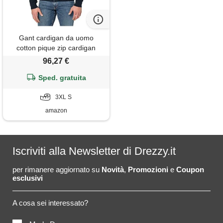
Gant cardigan da uomo
cotton pique zip cardigan
cardigan evening blue
96,27 €
standard, blu - evening blue, s
Sped. gratuita
3XL S
amazon
Iscriviti alla Newsletter di Drezzy.it
per rimanere aggiornato su
Novità
,
Promozioni
e
Coupon
esclusivi
A cosa sei interessato?