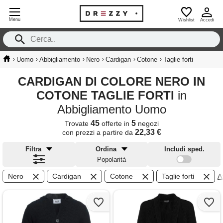
Menu
Wishlist
Accedi
›
›
›
›
›
›
Uomo
Abbigliamento
Nero
Cardigan
Cotone
Taglie forti
CARDIGAN DI COLORE NERO IN
COTONE TAGLIE FORTI
in
Abbigliamento Uomo
45
5
Trovate
offerte in
negozi
22,33 €
con prezzi a partire da
Filtra
Ordina
Includi sped.
Popolarità
Nero
Cardigan
Cotone
Taglie forti
Az