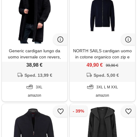
Generic cardigan lungo da
NORTH SAILS cardigan uomo
uomo invernale con revers,
in cotone organico con zip e
aperto sul davanti, in misto
collo alto
38,98 €
49,90 €
99,90 €
cotone, caldo, con
drappeggio, mantello, bk, 3xl
Sped. 13,99 €
Sped. 5,00 €
3XL
3XL L M XXL
amazon
amazon