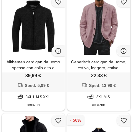
Allthemen cardigan da uomo
Generisch cardigan da uomo,
spesso con collo alto e
estivo, leggero, estivo,
cerniera lavorato a maglia
leggero, elegante, traspirante,
39,99 €
22,33 €
sweater con maniche lunghe
con pulsanti, per il tempo
in lana e cotone nero 3xl
Sped. 5,99 €
libero, per il tempo libero, per
Sped. 13,99 €
il tempo libero, minimalista,
3XL L M S XXL
colore: rosa. , s
3XL M S
amazon
amazon