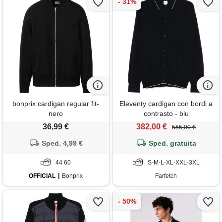
bonprix cardigan regular fit-
Eleventy cardigan con bordi a
nero
contrasto - blu
36,99 €
382,00 €
555,00 €
Sped. 4,99 €
Sped. gratuita
44 60
S-M-L-XL-XXL-3XL
OFFICIAL
Bonprix
Farfetch