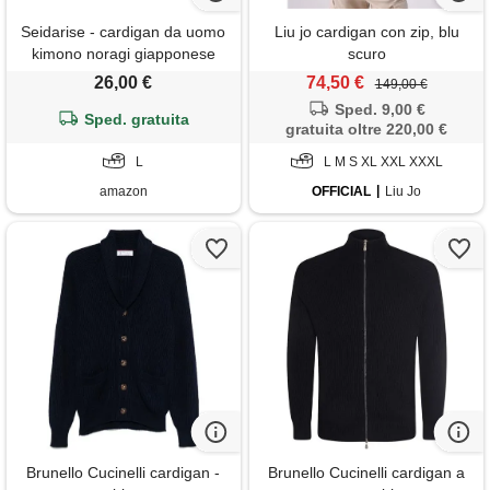
Seidarise - cardigan da uomo
Liu jo cardigan con zip, blu
kimono noragi giapponese
scuro
yukata cappotto haori plus
26,00 €
74,50 €
149,00 €
size - nero - l
Sped. 9,00 €
Sped. gratuita
gratuita oltre 220,00 €
L
L M S XL XXL XXXL
amazon
OFFICIAL
Liu Jo
Brunello Cucinelli cardigan -
Brunello Cucinelli cardigan a