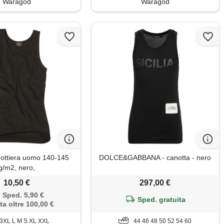
Waragod
Waragod
nottiera uomo 140-145
DOLCE&GABBANA - canotta - nero
g/m2, nero,
10,50 €
297,00 €
Sped. 5,90 €
Sped. gratuita
ta oltre 100,00 €
3XL L M S XL XXL
44 46 48 50 52 54 60