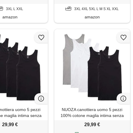
3XL L XXL
3XL 4XL 5XL L M S XL XXL
amazon
amazon
ottiera uomo 5 pezzi
NUOZA canottiera uomo 5 pezzi
e maglia intima senza
100% cotone maglia intima senza
maniche
maniche
29,99 €
29,99 €