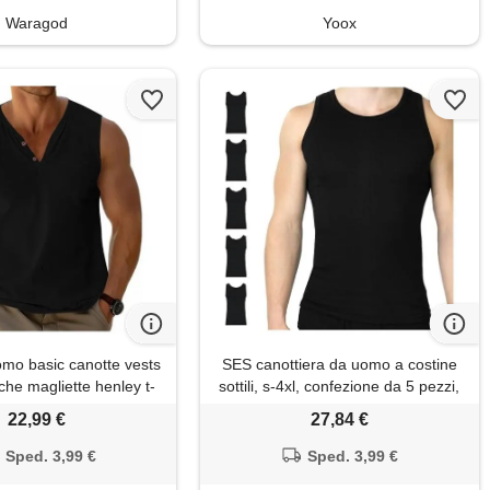
Waragod
Yoox
omo basic canotte vests
SES canottiera da uomo a costine
he magliette henley t-
sottili, s-4xl, confezione da 5 pezzi,
otone bottone scollo a v
da uomo, in 100% cotone/da uomo,
22,99 €
27,84 €
o stretch nero m
con vestibilità aderente, nero , s
Sped. 3,99 €
Sped. 3,99 €