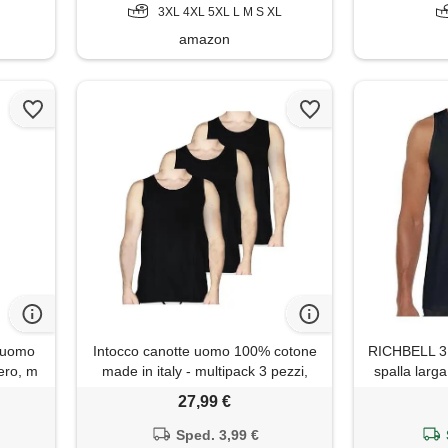
3XL 4XL 5XL L M S XL
amazon
e uomo
Intocco canotte uomo 100% cotone
RICHBELL 3 
ero, m
made in italy - multipack 3 pezzi,
spalla larga
intimo uomo traspirante e morbido,
nero blu grig
27,99 €
lavorazione artigianale, alta qualità
s alla xxxl, 
e comfort duraturo (l, nero)
Sped. 3,99 €