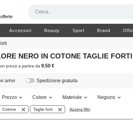
offerte
Accessori
Beauty
Sport
Brand
Offi
orti
OLORE NERO IN COTONE TAGLIE FORT
9,50 €
on prezzi a partire da
i arrivi
Spedizione gratuita
Prezzo
Colore
Materiale
Negozio
Cotone
Taglie forti
Azzera filtri