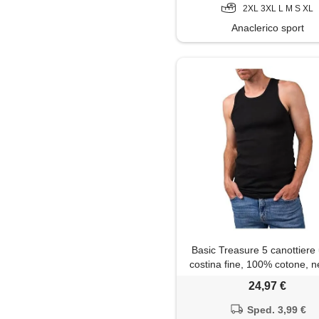
2XL 3XL L M S XL
Anaclerico sport
Basic Treasure 5 canottier
costina fine, 100% cotone, n
24,97 €
Sped. 3,99 €