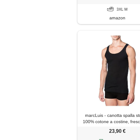
3XL M
amazon
marcLuis - canotta spalla st
100% cotone a costine, fres
e comodità, maglieria uomo,
23,90 €
cuciture laterali, prodotto ita