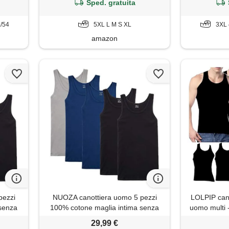
o, m)
Sped. gratuita
L/54
5XL L M S XL
3XL 
amazon
pezzi
NUOZA canottiera uomo 5 pezzi
LOLPIP cano
 senza
100% cotone maglia intima senza
uomo multi 
maniche
intima in c
29,99 €
underwear, 3