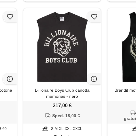
cotone
Billionaire Boys Club canotta
Brandit mo
memories - nero
217,00 €
Sped. 18,00 €
gratui
8-60
S-M-XL-XXL-XXXL