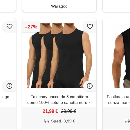
Waragod
 logo
Falechay pacco da 3 canottiera
Fastkoala u
uomo 100% cotone canotta nero xl
senza manic
shirts in c
21,99 €
29,99 €
morbid
Sped. 3,99 €