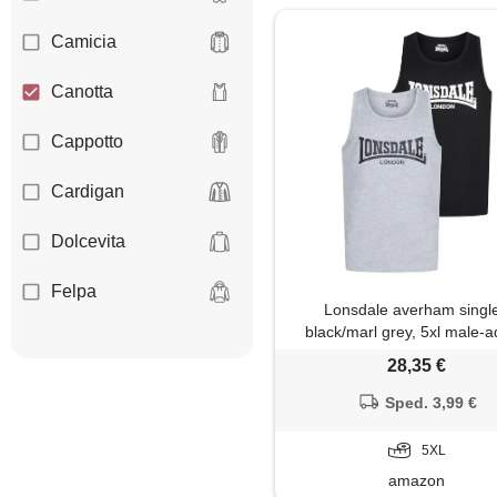
Camicia
Canotta
Cappotto
Cardigan
Dolcevita
Felpa
Lonsdale averham single
black/marl grey, 5xl male-a
Giacca
28,35 €
Gilet
Sped. 3,99 €
Giubbotto
5XL
amazon
Impermeabile