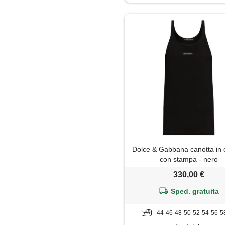
Jeans
Maglia
Maglietta
Maglione
Mantella
Pantaloni
Dolce & Gabbana canotta in 
Pantaloni capri
con stampa - nero
330,00 €
Parka
Sped. gratuita
Piumino
44-46-48-50-52-54-56-5
Polo