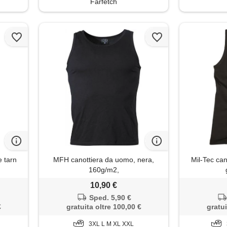
Farfetch
e tarn
MFH canottiera da uomo, nera,
Mil-Tec ca
160g/m2,
10,90 €
Sped. 5,90 €
€
gratuita oltre 100,00 €
gratui
3XL L M XL XXL