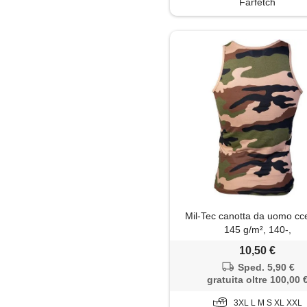
Farfetch
Salopette
Shorts
Soprabito
Trench
Mil-Tec canotta da uomo cc
145 g/m², 140-,
10,50 €
Sped. 5,90 €
gratuita oltre 100,00 
3XL L M S XL XXL