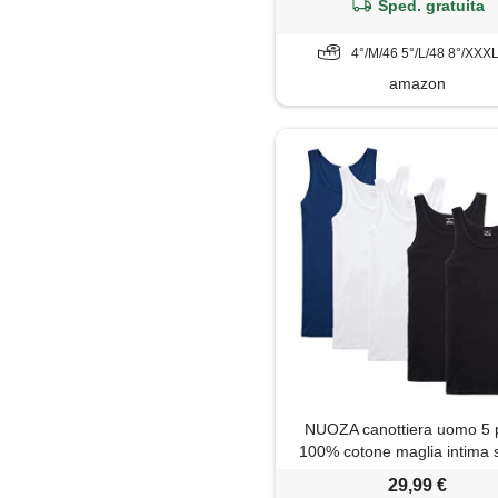
confezione da 3 pezzi, (ner
Sped. gratuita
4°/M/46 5°/L/48 8°/XXX
amazon
NUOZA canottiera uomo 5 
100% cotone maglia intima
maniche
29,99 €