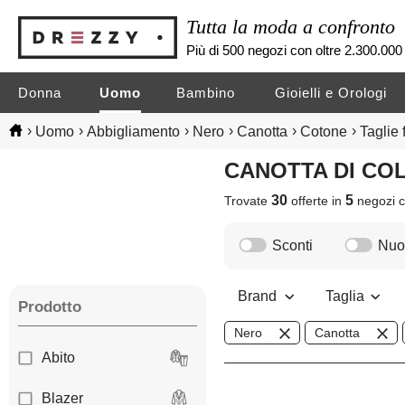
Tutta la moda a confronto
Più di 500 negozi con oltre 2.300.000 
Donna
Uomo
Bambino
Gioielli e Orologi
›
›
›
›
›
›
Uomo
Abbigliamento
Nero
Canotta
Cotone
Taglie f
CANOTTA DI C
30
5
Trovate
offerte in
negozi
c
Sconti
Nuov
Brand
Taglia
Prodotto
Nero
Canotta
Abito
Blazer