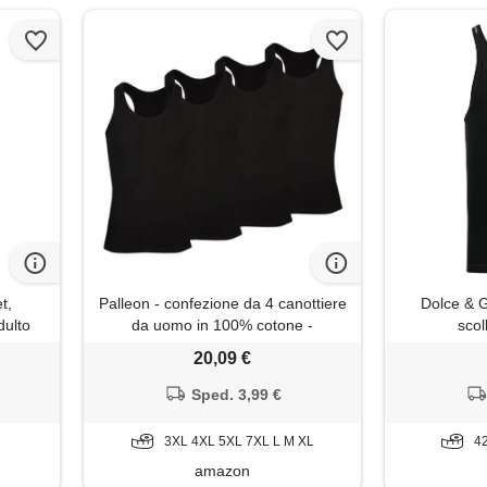
t,
Palleon - confezione da 4 canottiere
Dolce & 
dulto
da uomo in 100% cotone -
scol
canottiera classica da ascella, tank
20,09 €
top, traspirante e delicata sulla
pelle, vestibilità perfetta, nero , xl
Sped. 3,99 €
3XL 4XL 5XL 7XL L M XL
42
amazon