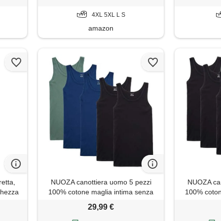
4XL 5XL L S
amazon
retta,
NUOZA canottiera uomo 5 pezzi
NUOZA can
chezza
100% cotone maglia intima senza
100% coton
 senza
maniche
29,99 €
liano,