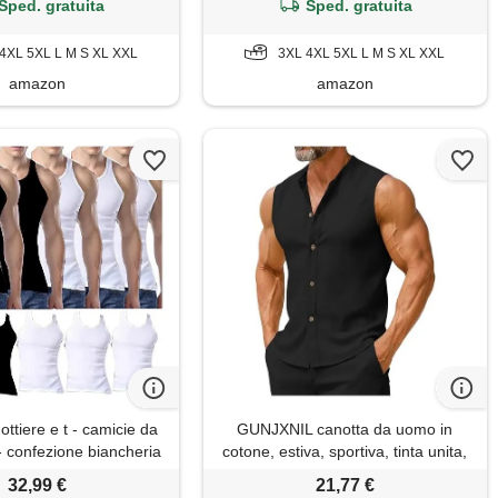
Sped. gratuita
Sped. gratuita
4XL 5XL L M S XL XXL
3XL 4XL 5XL L M S XL XXL
amazon
amazon
ttiere e t - camicie da
GUNJXNIL canotta da uomo in
- confezione biancheria
cotone, estiva, sportiva, tinta unita,
otone basic solid color
con bottoni, leggera, traspirante,
32,99 €
21,77 €
 pezzi bianchi, 2 nere,
casual, basic, slim fit, nero , l