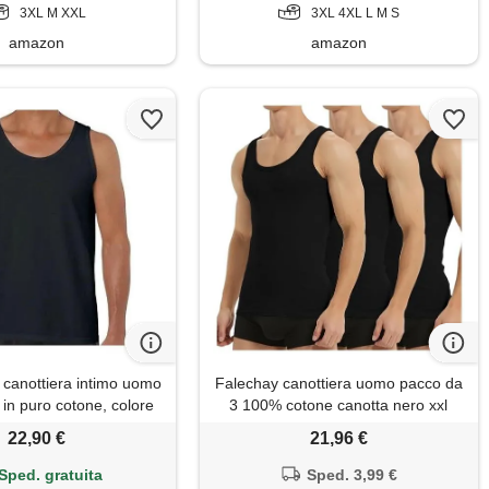
3XL M XXL
3XL 4XL L M S
amazon
amazon
canottiera intimo uomo
Falechay canottiera uomo pacco da
 in puro cotone, colore
3 100% cotone canotta nero xxl
io, taglie assortite dalla
22,90 €
21,96 €
prodotto italiano (7(xxl))
Sped. gratuita
Sped. 3,99 €