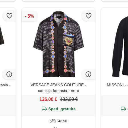
asia -
VERSACE JEANS COUTURE -
MISSONI - ca
camicia fantasia - nero
126,00 €
132,00 €
Sped. gratuita
48 50