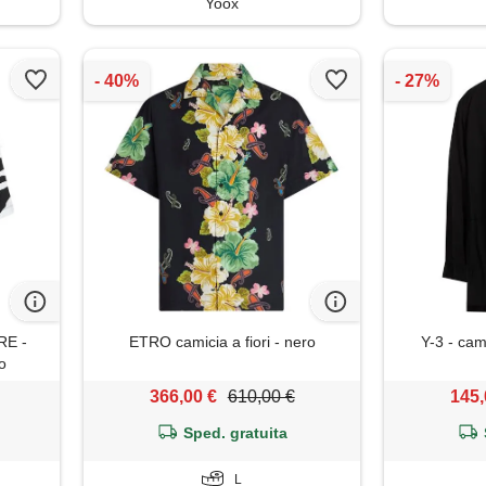
Yoox
E -
ETRO camicia a fiori - nero
Y-3 - cami
co
366,00 €
610,00 €
145,
Sped. gratuita
L