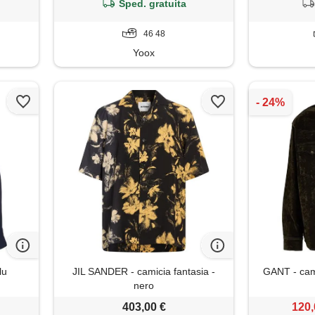
Sped. gratuita
46 48
Yoox
lu
JIL SANDER - camicia fantasia -
GANT - cami
nero
403,00 €
120,