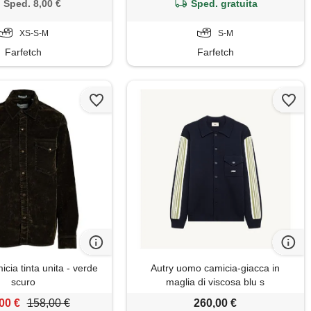
Sped. 8,00 €
Sped. gratuita
XS-S-M
S-M
Farfetch
Farfetch
cia tinta unita - verde
Autry uomo camicia-giacca in
scuro
maglia di viscosa blu s
00 €
158,00 €
260,00 €