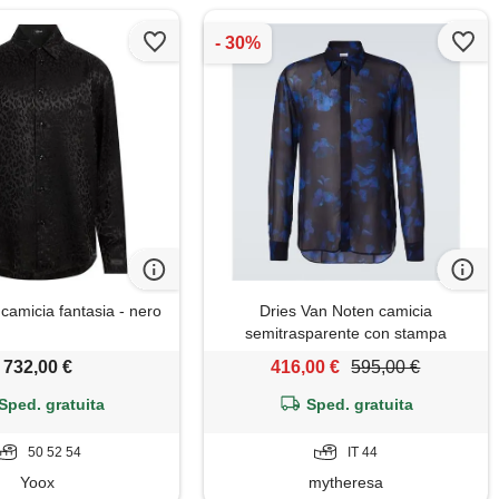
amicia fantasia - nero
Dries Van Noten camicia
semitrasparente con stampa
floreale
732,00 €
416,00 €
595,00 €
Sped. gratuita
Sped. gratuita
50 52 54
IT 44
Yoox
mytheresa