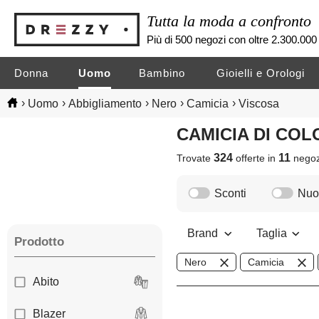
Tutta la moda a confronto
Più di 500 negozi con oltre 2.300.000 
Donna
Uomo
Bambino
Gioielli e Orologi
›
›
›
›
›
Uomo
Abbigliamento
Nero
Camicia
Viscosa
CAMICIA DI CO
324
11
Trovate
offerte in
nego
Sconti
Nuov
Brand
Taglia
Prodotto
Nero
Camicia
Abito
Blazer