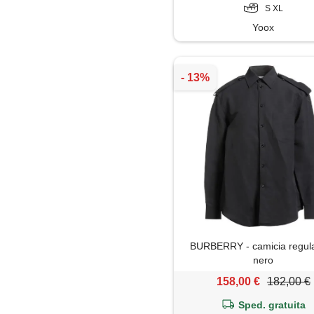
S XL
Yoox
BURBERRY - camicia regular
nero
158,00 €
182,00 €
Sped. gratuita