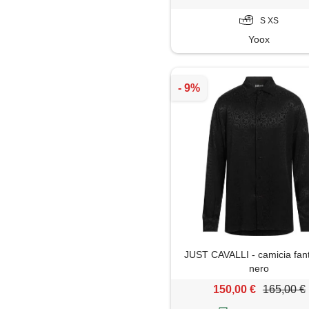
S XS
Yoox
JUST CAVALLI - camicia fant
nero
150,00 €
165,00 €