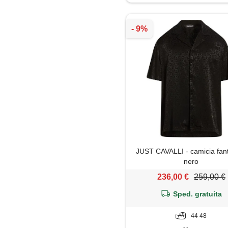
Impermeabile
Jeans
Maglia
Maglietta
Maglione
Pantaloni
JUST CAVALLI - camicia fant
Parka
nero
236,00 €
259,00 €
Piumino
Sped. gratuita
Polo
44 48
Shorts