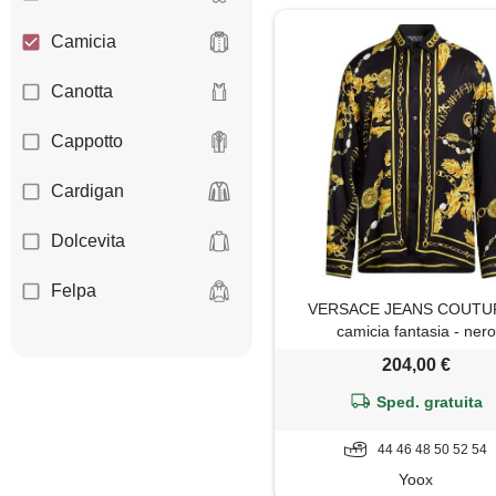
Camicia
Canotta
Cappotto
Cardigan
Dolcevita
Felpa
VERSACE JEANS COUTUR
camicia fantasia - nero
Giacca
204,00 €
Giaccone
Sped. gratuita
Gilet
44 46 48 50 52 54
Yoox
Giubbotto