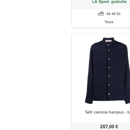
Sped. gratuita
46 48 50
Yoox
Séfr camicia hampus - b
207,00 €