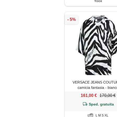
Yoox
Soprabito
Trench
VERSACE JEANS COUTUR
camicia fantasia - bian
161,00 €
170,00 €
Sped. gratuita
L M S XL