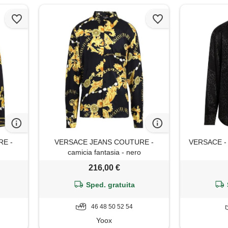
E -
VERSACE JEANS COUTURE -
VERSACE - c
camicia fantasia - nero
216,00 €
Sped. gratuita
46 48 50 52 54
Yoox