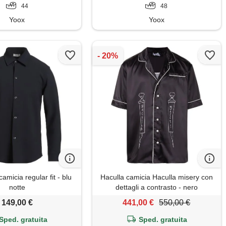
44
48
Yoox
Yoox
micia regular fit - blu
Haculla camicia Haculla misery con
notte
dettagli a contrasto - nero
149,00 €
441,00 €
550,00 €
Sped. gratuita
Sped. gratuita