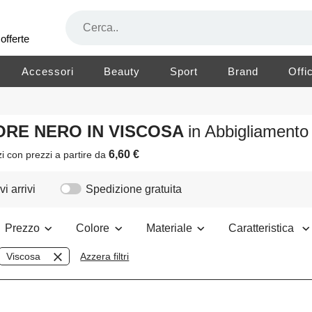
offerte
Accessori
Beauty
Sport
Brand
Offi
LORE NERO IN VISCOSA
in Abbigliament
6,60 €
zi
con prezzi a partire da
i arrivi
Spedizione gratuita
Prezzo
Colore
Materiale
Caratteristica
Viscosa
Azzera filtri