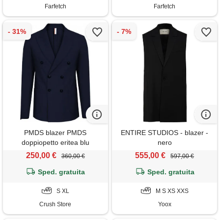
Farfetch
Farfetch
PMDS blazer PMDS
ENTIRE STUDIOS - blazer -
doppiopetto eritea blu
nero
250,00 €
555,00 €
360,00 €
597,00 €
Sped. gratuita
Sped. gratuita
S XL
M S XS XXS
Crush Store
Yoox