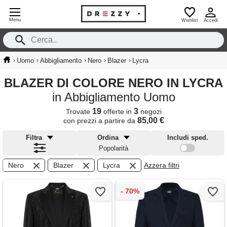
Menu
Wishlist
Accedi
›
›
›
›
›
Uomo
Abbigliamento
Nero
Blazer
Lycra
BLAZER DI COLORE NERO IN LYCRA
in Abbigliamento Uomo
19
3
Trovate
offerte in
negozi
85,00 €
con prezzi a partire da
Filtra
Ordina
Includi sped.
Popolarità
Nero
Blazer
Lycra
Azzera filtri