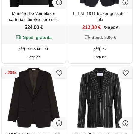
Manière De Voir blazer
L.B.M. 1911 blazer gessato -
sartoriale tim�o nero stile
blu
kimono
524,00 €
212,00 €
540,00 €
Sped. gratuita
Sped. 8,00 €
XS-S-M-L-XL
52
Farfetch
Farfetch