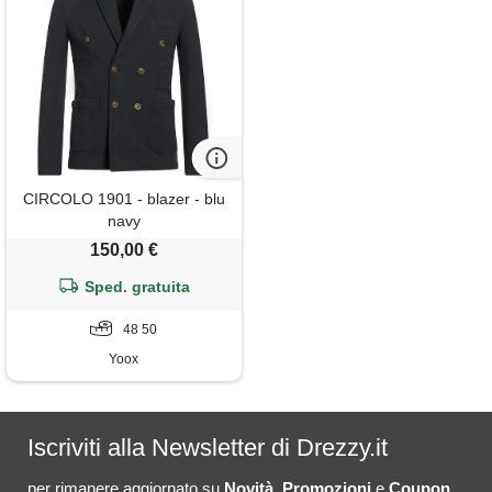
CIRCOLO 1901 - blazer - blu
navy
150,00 €
Sped. gratuita
48 50
Yoox
Iscriviti alla Newsletter di Drezzy.it
per rimanere aggiornato su
Novità
,
Promozioni
e
Coupon