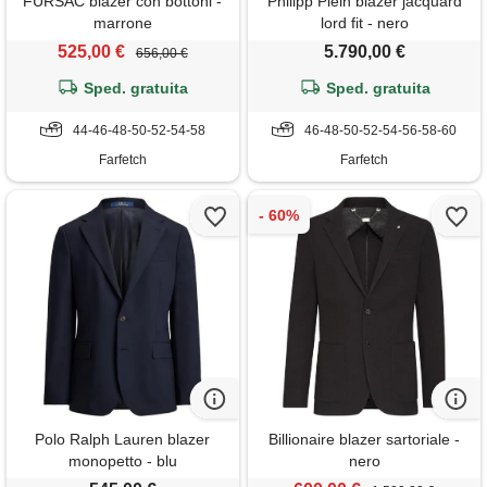
FURSAC blazer con bottoni -
Philipp Plein blazer jacquard
marrone
lord fit - nero
525,00 €
5.790,00 €
656,00 €
Sped. gratuita
Sped. gratuita
44-46-48-50-52-54-58
46-48-50-52-54-56-58-60
Farfetch
Farfetch
Polo Ralph Lauren blazer
Billionaire blazer sartoriale -
monopetto - blu
nero