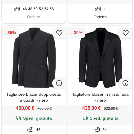
46-48-50-52-54-56
L
Farfetch
Farfetch
Tagliatore blazer doppiopetto
Tagliatore blazer in misto lana
a quadri - nero
- nero
458,00 €
435,00 €
705,00 €
622,00 €
Sped. gratuita
Sped. gratuita
46
54