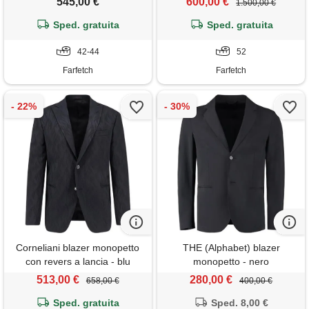
545,00 €
600,00 €
1.500,00 €
Sped. gratuita
Sped. gratuita
42-44
52
Farfetch
Farfetch
Corneliani blazer monopetto
THE (Alphabet) blazer
con revers a lancia - blu
monopetto - nero
513,00 €
280,00 €
658,00 €
400,00 €
Sped. gratuita
Sped. 8,00 €