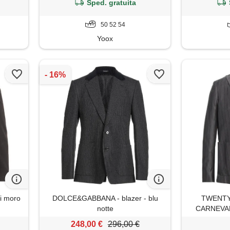
Sped. gratuita
50 52 54
Yoox
di moro
DOLCE&GABBANA - blazer - blu
TWENTY
notte
CARNEVALE 
248,00 €
296,00 €