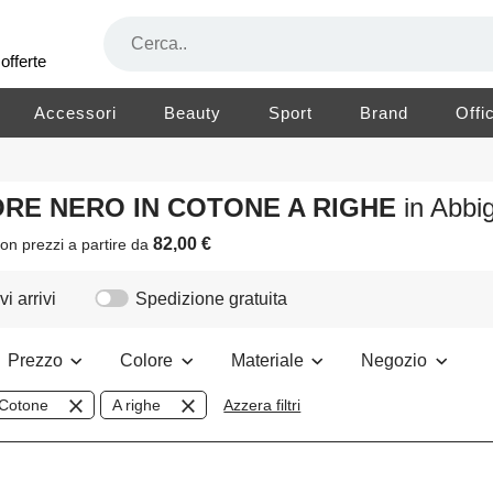
offerte
Accessori
Beauty
Sport
Brand
Offi
LORE NERO IN COTONE A RIGHE
in Abb
82,00 €
on prezzi a partire da
i arrivi
Spedizione gratuita
Prezzo
Colore
Materiale
Negozio
Cotone
A righe
Azzera filtri