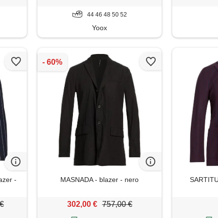
44 46 48 50 52
Yoox
zer -
MASNADA - blazer - nero
SARTITUD
 €
302,00 €
757,00 €