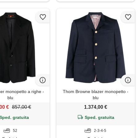
er monopetto a righe -
Thom Browne blazer monopetto -
blu
blu
00 €
857,00 €
1.374,00 €
Sped. gratuita
Sped. gratuita
52
2-3-4-5