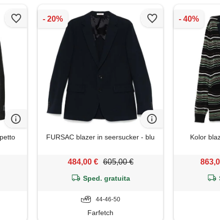
petto
FURSAC blazer in seersucker - blu
Kolor bla
484,00 €
605,00 €
863,0
Sped. gratuita
44-46-50
Farfetch