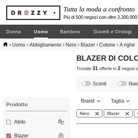
Tutta la moda a confronto
Più di 500 negozi con oltre 2.300.000 
Donna
Uomo
Bambino
Gioielli e Orologi
›
›
›
›
›
›
Uomo
Abbigliamento
Nero
Blazer
Cotone
A righe
BLAZER DI CO
31
2
Trovate
offerte in
negozi
c
Sconti
Nuov
Brand
Taglia
Prodotto
Nero
Blazer
Abito
Blazer