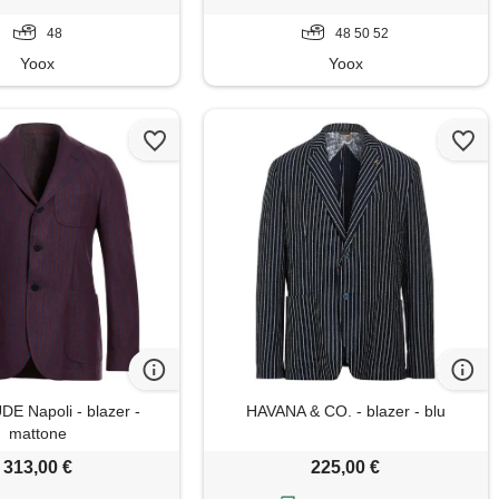
48
48 50 52
Yoox
Yoox
E Napoli - blazer -
HAVANA & CO. - blazer - blu
mattone
313,00 €
225,00 €