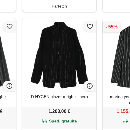
Farfetch
ghe -
D HYGEN blazer a righe - nero
marina yee
 €
1.203,00 €
1.155,
Sped. gratuita