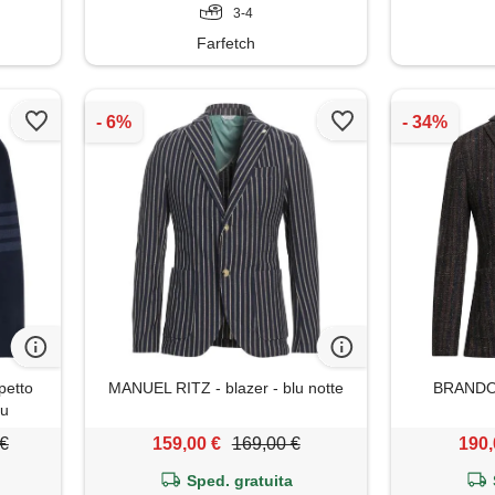
3-4
Farfetch
petto
MANUEL RITZ - blazer - blu notte
BRANDO -
lu
 €
159,00 €
169,00 €
190,
Sped. gratuita