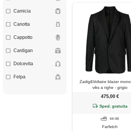
Camicia
Canotta
Cappotto
Cardigan
Dolcevita
Felpa
Zadig&Voltaire blazer mono
viks a righe - grigio
Giacca
475,00 €
Gilet
Sped. gratuita
Giubbotto
44-46
Farfetch
Jeans