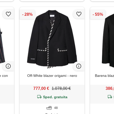
e con
Off-White blazer origami - nero
Barena blaz
777,00 €
1.078,00 €
386,
Sped. gratuita
48