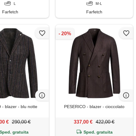
L
M-L
Farfetch
Farfetch
 blazer - blu notte
PESERICO - blazer - cioccolato
00 €
290,00 €
337,00 €
422,00 €
Sped. gratuita
Sped. gratuita