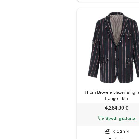
Maglia
Maglietta
Maglione
Pantaloni
Piumino
Polo
Thom Browne blazer a righ
Shorts
frange - blu
4.284,00 €
Soprabito
Sped. gratuita
0-1-2-3-4