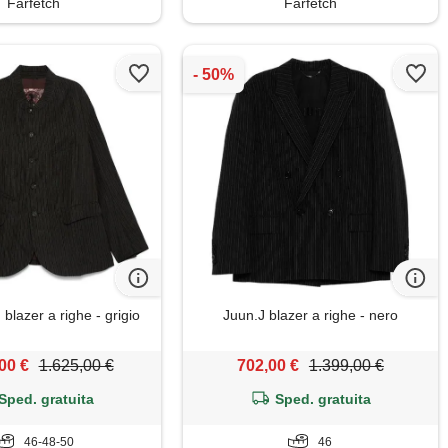
Farfetch
Farfetch
blazer a righe - grigio
Juun.J blazer a righe - nero
00 €
1.625,00 €
702,00 €
1.399,00 €
Sped. gratuita
Sped. gratuita
46-48-50
46