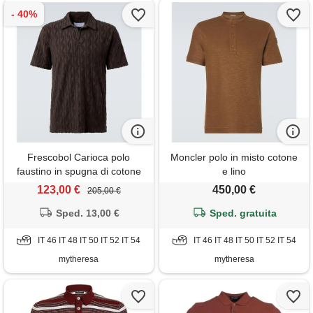
Frescobol Carioca polo
Moncler polo in misto cotone
faustino in spugna di cotone
e lino
123,00 €
450,00 €
205,00 €
Sped. 13,00 €
Sped. gratuita
IT 46 IT 48 IT 50 IT 52 IT 54
IT 46 IT 48 IT 50 IT 52 IT 54
mytheresa
mytheresa