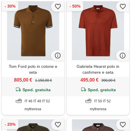
Tom Ford polo in cotone e
Gabriela Hearst polo in
seta
cashmere e seta
805,00 €
495,00 €
1.150,00 €
990,00 €
Sped. gratuita
Sped. gratuita
IT 46 IT 48 IT 52
IT 50 IT 52
mytheresa
mytheresa