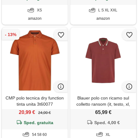
XS
L S XL XXL
amazon
amazon
CMP polo tecnica dry function
Blauer polo con ricamo sul
tinta unita 3t60077
colletto ransom (it, testo, xl,
regular, regular, mattone
20,99 €
65,99 €
24,00 €
inglese)
Sped. gratuita
Sped. 4,00 €
54 58 60
XL