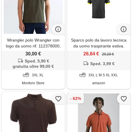
Wrangler polo Wrangler con
Sparco polo da lavoro tecnica
logo da uomo rif. 112378000,
da uomo traspirante estiva.
verde
Maglia piqué con spalline
30,00 €
26,84 €
29,20 €
rinforzate, alta visibilità.
Sped. 5,90 €
Modello toledo. Taglia m
Sped. 3,99 €
gratuita oltre 99,00 €
3XL XL
3XL L M S XL XXL
Montoro Store
amazon