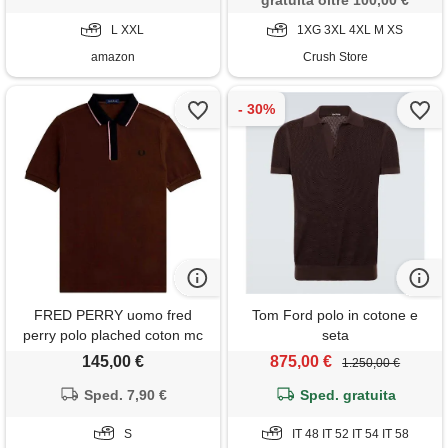
gratuita oltre 100,00 €
L XXL
1XG 3XL 4XL M XS
amazon
Crush Store
FRED PERRY uomo fred
Tom Ford polo in cotone e
perry polo plached coton mc
seta
145,00 €
875,00 €
1.250,00 €
Sped. 7,90 €
Sped. gratuita
S
IT 48 IT 52 IT 54 IT 58