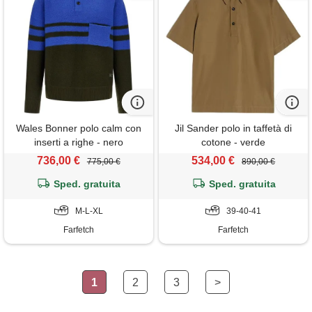
Wales Bonner polo calm con
Jil Sander polo in taffetà di
inserti a righe - nero
cotone - verde
736,00 €
534,00 €
775,00 €
890,00 €
Sped. gratuita
Sped. gratuita
M-L-XL
39-40-41
Farfetch
Farfetch
1
2
3
>