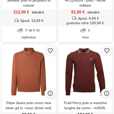
Slowear polo in jacquard di
MCQUEEN - polo - verde
cotone
militare
212,00 €
81,00 €
425,00 €
101,00 €
Sped. 6,00 €
Sped. 13,00 €
gratuita oltre 120,00 €
IT 48 IT 54
S
mytheresa
Yoox
Pepe Jeans polo uomo new
Fred Perry polo a maniche
oliver gd ls, rosso (brick red),
lunghe da uomo - m3636,
xxl, rosso (brick red), xxl
castagna2, s