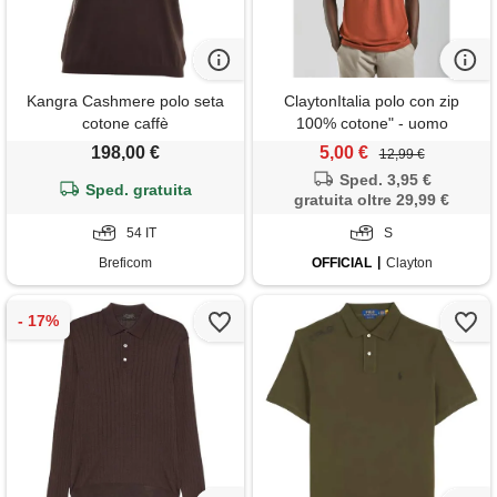
Kangra Cashmere polo seta
ClaytonItalia polo con zip
cotone caffè
100% cotone" - uomo
198,00 €
5,00 €
12,99 €
Sped. 3,95 €
Sped. gratuita
gratuita oltre 29,99 €
54 IT
S
Breficom
OFFICIAL
Clayton