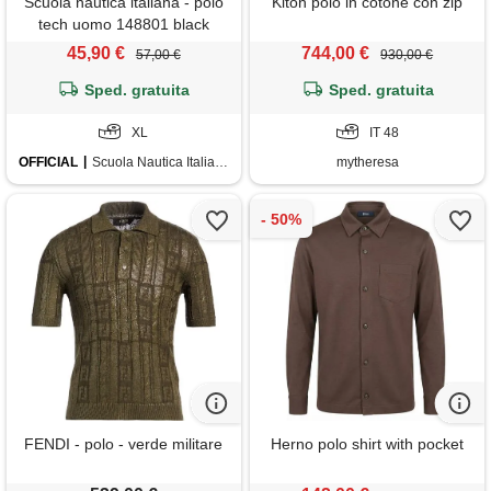
Scuola nautica italiana - polo
Kiton polo in cotone con zip
tech uomo 148801 black
45,90 €
744,00 €
57,00 €
930,00 €
Sped. gratuita
Sped. gratuita
XL
IT 48
OFFICIAL
Scuola Nautica Italiana
mytheresa
FENDI - polo - verde militare
Herno polo shirt with pocket