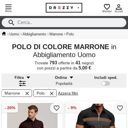
Menu
Wishlist
Accedi
›
›
›
›
Uomo
Abbigliamento
Marrone
Polo
POLO DI COLORE MARRONE
in
Abbigliamento Uomo
793
41
Trovate
offerte in
negozi
5,00 €
con prezzi a partire da
Filtra
Ordina
Includi sped.
Popolarità
Marrone
Polo
Azzera filtri