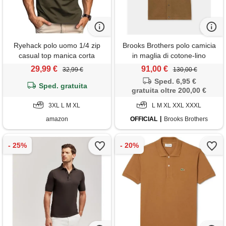
Ryehack polo uomo 1/4 zip
Brooks Brothers polo camicia
casual top manica corta
in maglia di cotone-lino
maglietta raglan cotone
marrone chiaro
29,99 €
91,00 €
32,99 €
130,00 €
camicia golf regular fit s-3xl
Sped. 6,95 €
Sped. gratuita
gratuita oltre 200,00 €
3XL L M XL
L M XL XXL XXXL
amazon
OFFICIAL
Brooks Brothers