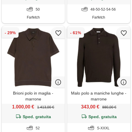
50
48-50-52-54-56
Farfetch
Farfetch
Brioni polo in maglia -
Malo polo a maniche lunghe -
marrone
marrone
1.000,00 €
343,00 €
1.413,00 €
880,00 €
Sped. gratuita
Sped. gratuita
52
S-XXXL