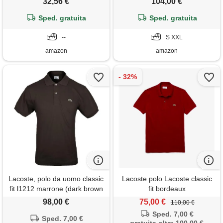
32,56 €
104,00 €
Sped. gratuita
Sped. gratuita
--
S XXL
amazon
amazon
Lacoste, polo da uomo classic
Lacoste polo Lacoste classic
fit l1212 marrone (dark brown
fit bordeaux
skb). Xxl
98,00 €
75,00 €
110,00 €
Sped. 7,00 €
Sped. 7,00 €