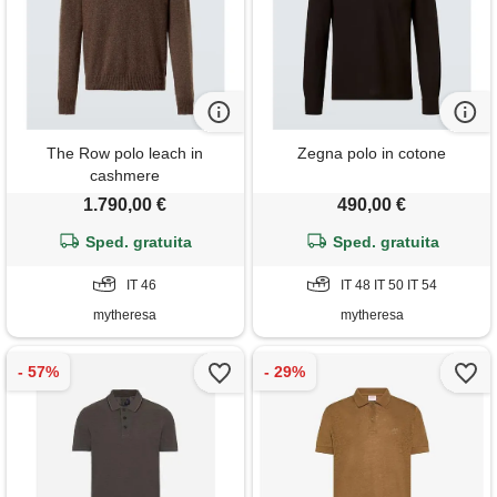
The Row polo leach in
Zegna polo in cotone
cashmere
1.790,00 €
490,00 €
Sped. gratuita
Sped. gratuita
IT 46
IT 48 IT 50 IT 54
mytheresa
mytheresa