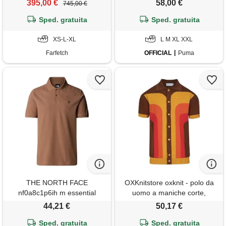
395,00 €
58,00 €
745,00 €
Sped. gratuita
Sped. gratuita
XS-L-XL
L M XL XXL
Farfetch
OFFICIAL
Puma
THE NORTH FACE
OXKnitstore oxknit - polo da
nf0a8c1p6ih m essential
uomo a maniche corte,
regular polo polo uomo latte
marrone, giallo, casual,
44,21 €
50,17 €
taglia xs
vintage, con bottoni, a maglia,
Sped. gratuita
da golf, marrone, xxl
Sped. gratuita