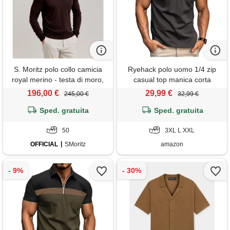
S. Moritz polo collo camicia
Ryehack polo uomo 1/4 zip
royal merino - testa di moro,
casual top manica corta
50, testa di moro
maglietta raglan cotone
196,00 €
29,99 €
245,00 €
32,99 €
camicia golf regular fit s-3xl
Sped. gratuita
Sped. gratuita
50
3XL L XXL
OFFICIAL
SMoritz
amazon