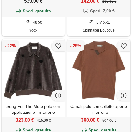
539,00 €
142,00 €
285,00 €
Sped. gratuita
Sped. 7,00 €
48 50
L M XXL
Yoox
Spinnaker Boutique
Song For The Mute polo con
Canali polo con colletto aperto
applicazione - marrone
- marrone
323,00 €
360,00 €
415,00 €
504,00 €
Sped. gratuita
Sped. gratuita