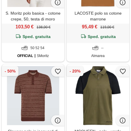
S. Moritz polo basica - cotone
LACOSTE polo ss cotone
crepe, 50, testa di moro
marrone
103,50 €
95,49 €
138,00 €
119,00 €
Sped. gratuita
Sped. gratuita
50 52 54
--
OFFICIAL
SMoritz
Almarea