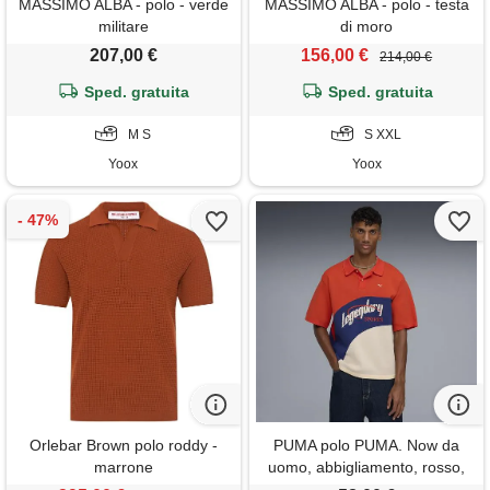
MASSIMO ALBA - polo - verde
MASSIMO ALBA - polo - testa
militare
di moro
207,00 €
156,00 €
214,00 €
Sped. gratuita
Sped. gratuita
M S
S XXL
Yoox
Yoox
Orlebar Brown polo roddy -
PUMA polo PUMA. Now da
marrone
uomo, abbigliamento, rosso,
xl