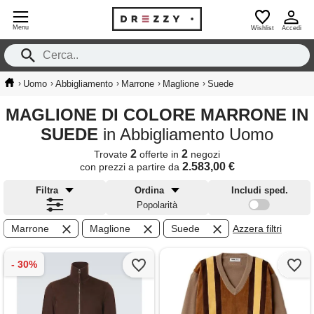
Menu
Wishlist
Accedi
›
›
›
›
›
Uomo
Abbigliamento
Marrone
Maglione
Suede
MAGLIONE DI COLORE MARRONE IN
SUEDE
in Abbigliamento Uomo
2
2
Trovate
offerte in
negozi
2.583,00 €
con prezzi a partire da
Filtra
Ordina
Includi sped.
Popolarità
Marrone
Maglione
Suede
Azzera filtri