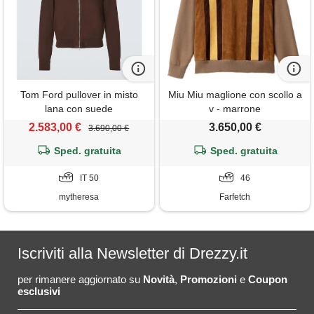
Tom Ford pullover in misto
Miu Miu maglione con scollo a
lana con suede
v - marrone
2.583,00 €
3.650,00 €
3.690,00 €
Sped. gratuita
Sped. gratuita
IT 50
46
mytheresa
Farfetch
Iscriviti alla Newsletter di Drezzy.it
per rimanere aggiornato su
Novità
,
Promozioni
e
Coupon
esclusivi