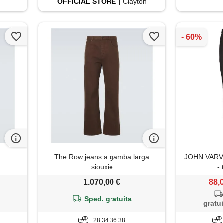
OFFICIAL
STORE
Clayton
The Row jeans a gamba larga
JOHN VARVA
siouxie
- 
1.070,00 €
88,
Sped. gratuita
gratui
28 34 36 38