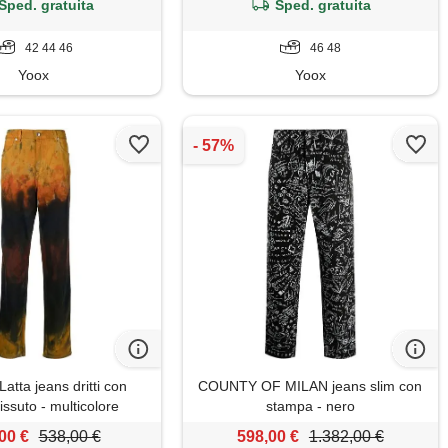
Sped. gratuita
Sped. gratuita
42 44 46
46 48
Yoox
Yoox
atta jeans dritti con
COUNTY OF MILAN jeans slim con
vissuto - multicolore
stampa - nero
00 €
538,00 €
598,00 €
1.382,00 €