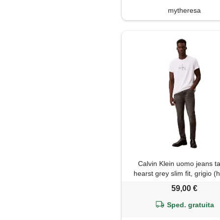
mytheresa
Calvin Klein uomo jeans t
hearst grey slim fit, grigio (
grey), 34w/33l
59,00 €
Sped. gratuita