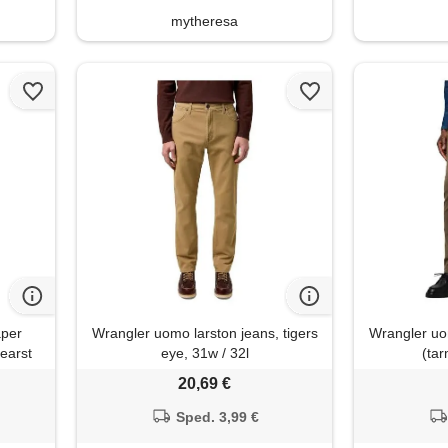
mytheresa
aper
Wrangler uomo larston jeans, tigers
Wrangler uom
hearst
eye, 31w / 32l
(tar
20,69 €
Sped. 3,99 €