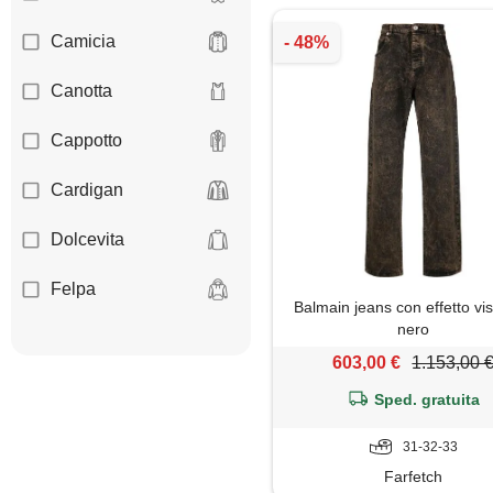
Camicia
Canotta
Cappotto
Cardigan
Dolcevita
Felpa
Balmain jeans con effetto vis
nero
Giacca
603,00 €
1.153,00 
Giaccone
Sped. gratuita
Gilet
31-32-33
Farfetch
Giubbotto