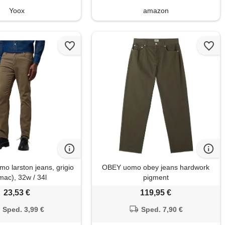
Yoox
amazon
o larston jeans, grigio
OBEY uomo obey jeans hardwork
mac), 32w / 34l
pigment
23,53 €
119,95 €
Sped. 3,99 €
Sped. 7,90 €