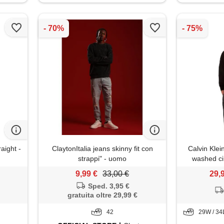
ight -
ClaytonItalia jeans skinny fit con
Calvin Kle
strappi" - uomo
washed cin
(washe
9,99 €
33,00 €
29,
Sped. 3,95 €
gratuita oltre 29,99 €
42
29W / 34L 32W