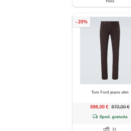
Yoox
Salopette
Shorts
Soprabito
Trench
Tom Ford jeans slim
696,00 €
870,00 €
Sped. gratuita
31