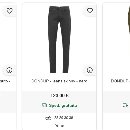
suto -
DONDUP - jeans skinny - nero
DONDUP - 
€
123,00 €
Sped. gratuita
28 29 30 38
Yoox