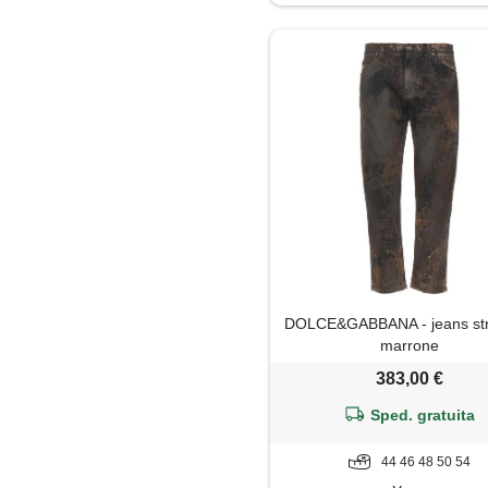
Impermeabile
Jeans
Maglia
Maglietta
Maglione
Mantella
DOLCE&GABBANA - jeans stra
Pantaloni
marrone
383,00 €
Parka
Sped. gratuita
Piumino
44 46 48 50 54
Polo