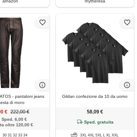
amazon
mytheresa
TOS - pantaloni jeans
Gildan confezione da 10 da uomo
testa di moro
00 €
222,00 €
58,09 €
Sped. 6,00 €
Sped. gratuita
ta oltre 120,00 €
30 31 32 33 34
3XL 4XL 5XL L XL XXL