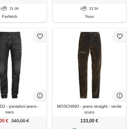
31-36
33 34
Farfetch
Yoox
 - pantaloni jeans -
MOSCHINO - jeans straight - verde
nero
scuro
00 €
340,00 €
133,00 €