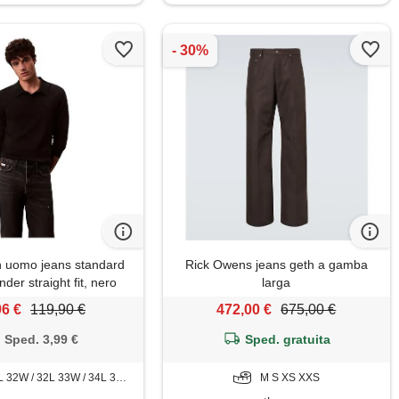
in uomo jeans standard
Rick Owens jeans geth a gamba
der straight fit, nero
larga
d cinder), 38w/32l
96 €
119,90 €
472,00 €
675,00 €
Sped. 3,99 €
Sped. gratuita
 / 32L 33W / 34L 36W / 34L 38W / 32L
M S XS XXS