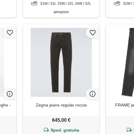
31W / 32L 33W / 32L 34W / 32L
32W / 
amazon
eghe -
Zegna jeans regular roccia
FRAME jea
645,00 €
Sped. gratuita