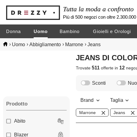
Tutta la moda a confronto
Più di 500 negozi con oltre 2.300.000 
Donna
Uomo
Bambino
Gioielli e Orologi
›
›
›
›
Uomo
Abbigliamento
Marrone
Jeans
JEANS DI COL
511
12
Trovate
offerte in
nego
Sconti
Nuov
Brand
Taglia
Prodotto
Marrone
Jeans
Abito
Blazer