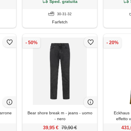
Sped. gratuita
30-31-32
Farfetch
marrone
Bear shore break m - jeans - uomo
Eckhaus L
- nero
effetto 
39,95 €
79,90 €
431,