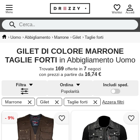
Menu
Wishlist
Accedi
›
›
›
›
›
Uomo
Abbigliamento
Marrone
Gilet
Taglie forti
GILET DI COLORE MARRONE
TAGLIE FORTI
in Abbigliamento Uomo
169
7
Trovate
offerte in
negozi
16,74 €
con prezzi a partire da
Filtra
Ordina
Includi sped.
Popolarità
Marrone
Gilet
Taglie forti
Azzera filtri