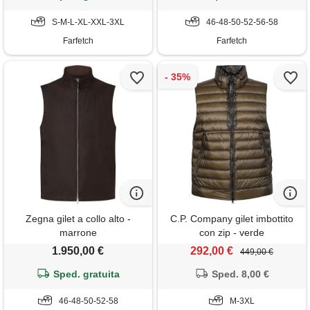
S-M-L-XL-XXL-3XL
46-48-50-52-56-58
Farfetch
Farfetch
Zegna gilet a collo alto -
C.P. Company gilet imbottito
marrone
con zip - verde
1.950,00 €
292,00 €
449,00 €
Sped. gratuita
Sped. 8,00 €
46-48-50-52-58
M-3XL