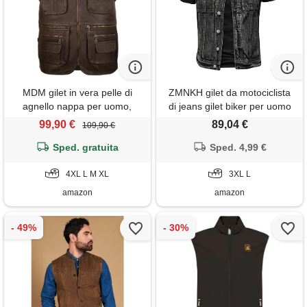
MDM gilet in vera pelle di
ZMNKH gilet da motociclista
agnello nappa per uomo,
di jeans gilet biker per uomo
morbido e leggero, con molte
vintage giubbotto smanicato
99,90 €
89,04 €
109,90 €
tasche, ideale per moto,
da uomo giacca jeans senza
caccia e tempo libero (it,
Sped. gratuita
maniche capispalla
Sped. 4,99 €
testo, m, regular, regular,
marrone scamosciato)
4XL L M XL
3XL L
amazon
amazon