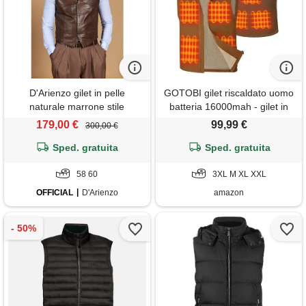
D'Arienzo gilet in pelle
GOTOBI gilet riscaldato uomo
naturale marrone stile
batteria 16000mah - gilet in
classico D'Arienzo
tela con 9 zone di
179,00 €
99,99 €
300,00 €
riscaldamento e 3
Sped. gratuita
temperature regolabili，gilet
Sped. gratuita
invernale da lavoro foderato
58 60
in sherpa per uomo, sport
3XL M XL XXL
all'aria aperta, cachi, xl
OFFICIAL
D'Arienzo
amazon