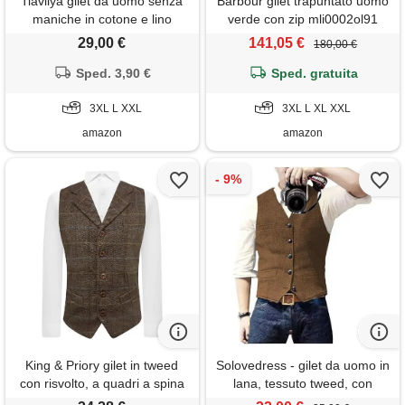
Tiavllya gilet da uomo senza
Barbour gilet trapuntato uomo
maniche in cotone e lino
verde con zip mli0002ol91
casual gilet da spiaggia estivo
verde xl
29,00 €
141,05 €
180,00 €
slim fit tinta unita a 3
bottoni（xxxl, rosso）
Sped. 3,90 €
Sped. gratuita
3XL L XXL
3XL L XL XXL
amazon
amazon
King & Priory gilet in tweed
Solovedress - gilet da uomo in
con risvolto, a quadri a spina
lana, tessuto tweed, con
di pesce, marrone noce,
motivo a spina di pesce,