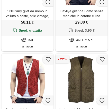
Stillluxury gilet da uomo in
Tiavllya gilet da uomo senza
velluto a coste, stile vintage,
maniche in cotone e lino
da caccia, senza maniche,
casual gilet da spiaggia estivo
58,11 €
29,00 €
per abbigliamento formale e
slim fit tinta unita a 3
casual, verde oliva, 5xl
Sped. gratuita
bottoni（xxxl, caffè）
Sped. 3,90 €
5XL
3XL L M S XL
amazon
amazon