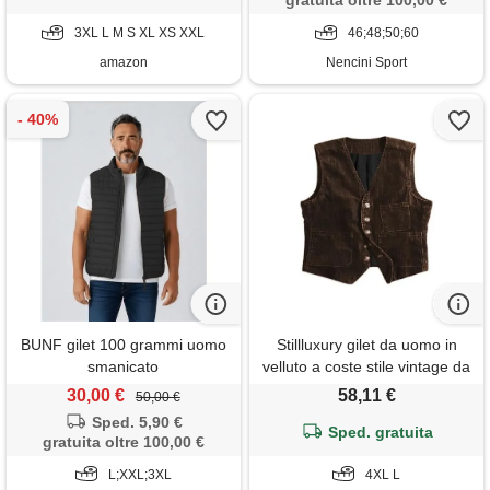
gratuita oltre 100,00 €
3XL L M S XL XS XXL
46;48;50;60
amazon
Nencini Sport
BUNF gilet 100 grammi uomo
Stillluxury gilet da uomo in
smanicato
velluto a coste stile vintage da
caccia giacca senza maniche
30,00 €
58,11 €
50,00 €
gilet per abbigliamento casual
Sped. 5,90 €
e formale, cioccolato, l
Sped. gratuita
gratuita oltre 100,00 €
L;XXL;3XL
4XL L