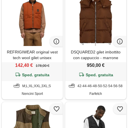
REFRIGIWEAR original vest
DSQUARED2 gilet imbottito
tech wool gilet unisex
con cappuccio - marrone
142,40 €
950,00 €
178,00 €
Sped. gratuita
Sped. gratuita
M;L;XL;XXL;3XL;S
42-44-46-48-50-52-54-56-58
Nencini Sport
Farfetch