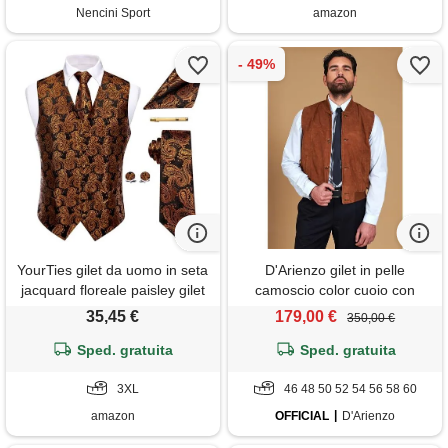
Nencini Sport
amazon
YourTies gilet da uomo in seta
D'Arienzo gilet in pelle
jacquard floreale paisley gilet
camoscio color cuoio con
cravatta tasca gemelli
bottoni D'Arienzo
35,45 €
179,00 €
350,00 €
cravatta cravatta cravatta
matrimonio formale, nero
Sped. gratuita
Sped. gratuita
arancione, 3xl
3XL
46 48 50 52 54 56 58 60
amazon
OFFICIAL
D'Arienzo