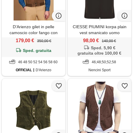
D'Arienzo gilet in pelle
CIESSE PIUMINI korpa plain
camoscio color fango con
vest smanicato uomo
bottoni D'Arienzo
179,00 €
98,00 €
350,00 €
140,00 €
Sped. 5,90 €
Sped. gratuita
gratuita oltre 100,00 €
46 48 50 52 54 56 58 60
46;48;50;52;58
OFFICIAL
D'Arienzo
Nencini Sport