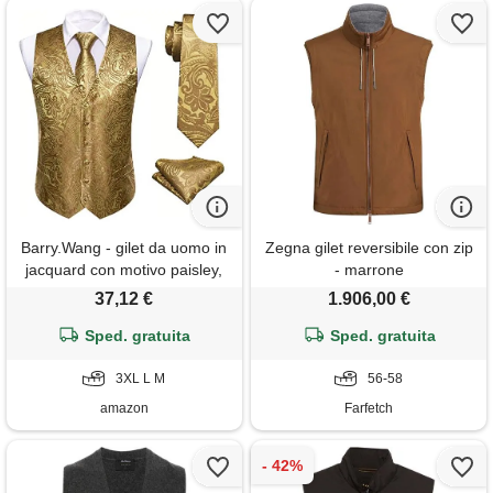
Barry.Wang - gilet da uomo in
Zegna gilet reversibile con zip
jacquard con motivo paisley,
- marrone
in seta, con collo a v, per
37,12 €
1.906,00 €
smoking e abito da sposo,
completo di cravatta,
Sped. gratuita
Sped. gratuita
fazzoletto da taschino e
gemelli per polsini, ideale per
3XL L M
56-58
amazon
Farfetch