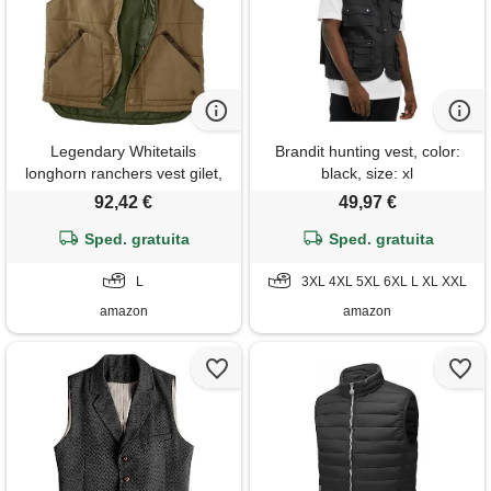
Legendary Whitetails
Brandit hunting vest, color:
longhorn ranchers vest gilet,
black, size: xl
nutmeg, l uomo
92,42 €
49,97 €
Sped. gratuita
Sped. gratuita
L
3XL 4XL 5XL 6XL L XL XXL
amazon
amazon