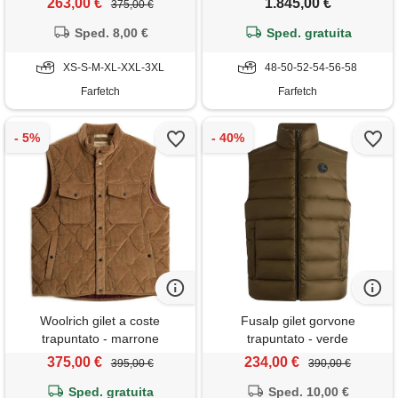
263,00 €
1.845,00 €
375,00 €
Sped. 8,00 €
Sped. gratuita
XS-S-M-XL-XXL-3XL
48-50-52-54-56-58
Farfetch
Farfetch
Woolrich gilet a coste
Fusalp gilet gorvone
trapuntato - marrone
trapuntato - verde
375,00 €
234,00 €
395,00 €
390,00 €
Sped. gratuita
Sped. 10,00 €