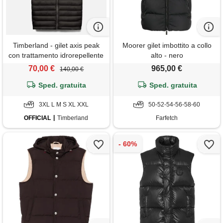
Timberland - gilet axis peak
Moorer gilet imbottito a collo
con trattamento idrorepellente
alto - nero
a lunga durata da uomo in
70,00 €
965,00 €
140,00 €
nero, uomo, nero, taglia: 3xl
Sped. gratuita
Sped. gratuita
3XL L M S XL XXL
50-52-54-56-58-60
OFFICIAL
Timberland
Farfetch