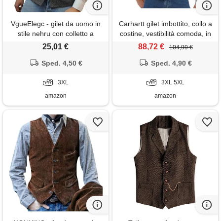
VgueElegc - gilet da uomo in
Carhartt gilet imbottito, collo a
stile nehru con colletto a
costine, vestibilità comoda, in
camicia in tweed, gilet casual,
tela firm duck, uomo, marrone
25,01 €
88,72 €
104,99 €
grigio, xxxl
(Carhartt), 3xl
Sped. 4,50 €
Sped. 4,90 €
3XL
3XL 5XL
amazon
amazon