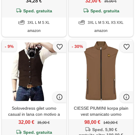
34,28 €
32,00 €
35,00 €
marrone, s
scollo a v, adatta per
Sped. gratuita
matrimoni, marrone, 3xl
Sped. gratuita
3XL L M S XL
3XL L M S XL XS XXL
amazon
amazon
Solovedress gilet uomo
CIESSE PIUMINI korpa plain
casual in lana con motivo a
vest smanicato uomo
spina di pesce, gilet da sposo
32,00 €
98,00 €
35,00 €
140,00 €
in tweed con scollo a v per
Sped. 5,90 €
testimoni di nozze, caffè, s
Sped. gratuita