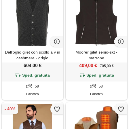
Dell'oglio gilet con scollo a v in
Moorer gilet senio-skt -
cashmere - grigio
marrone
604,00 €
409,00 €
705,00 €
Sped. gratuita
Sped. gratuita
58
58
Farfetch
Farfetch