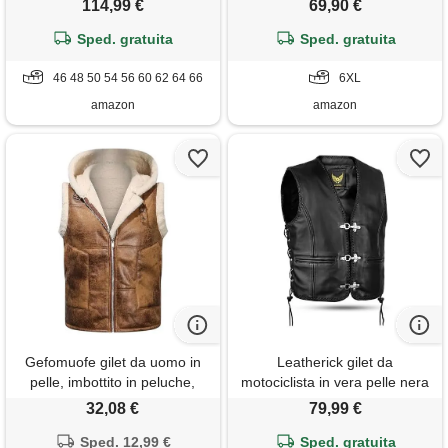
114,99 €
69,90 €
motociclista con cucitura a
modello casual taglie forti
diamante nero (it, numero,
Sped. gratuita
uomo con profumatore fango
Sped. gratuita
66, regular, regular, nero)
6xl
46 48 50 54 56 60 62 64 66
6XL
amazon
amazon
Gefomuofe gilet da uomo in
Leatherick gilet da
pelle, imbottito in peluche,
motociclista in vera pelle nera
comodo, unisex, per attività
da uomo - design classico
32,08 €
79,99 €
all'aria aperta, con cappuccio
intrecciato, lacci laterali e
e colletto alto, leggero, con
Sped. 12,99 €
cerniera gilet da motociclista
Sped. gratuita