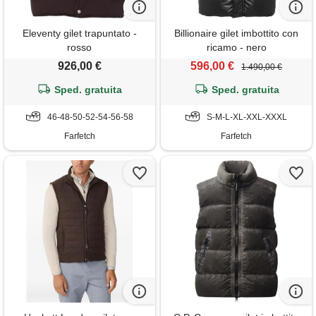
Eleventy gilet trapuntato -
Billionaire gilet imbottito con
rosso
ricamo - nero
926,00 €
596,00 €
1.490,00 €
Sped. gratuita
Sped. gratuita
46-48-50-52-54-56-58
S-M-L-XL-XXL-XXXL
Farfetch
Farfetch