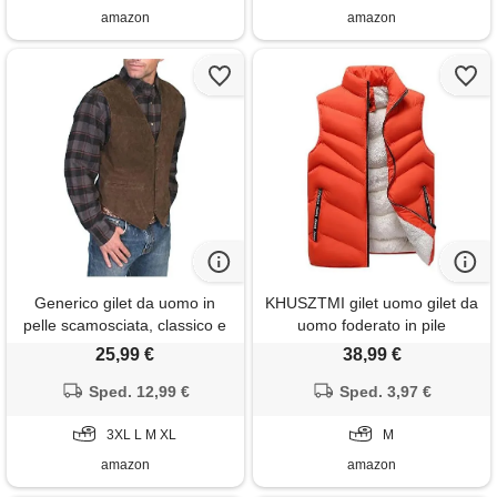
cappotti corti con
amazon
amazon
Generico gilet da uomo in
KHUSZTMI gilet uomo gilet da
pelle scamosciata, classico e
uomo foderato in pile
intelligente, in pelle
invernale caldo senza
25,99 €
38,99 €
scamosciata, con bottoni
maniche giacca da lavoro gilet
automatici in pelle, da uomo,
Sped. 12,99 €
taglie forti trapuntato imbottito
Sped. 3,97 €
senza pretese, stile cowboy
gilet casual per attività
3XL L M XL
all'aperto pesca
M
escursionismo ca
amazon
amazon