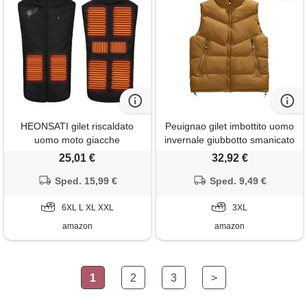
HEONSATI gilet riscaldato
Peuignao gilet imbottito uomo
uomo moto giacche
invernale giubbotto smanicato
termoriscaldato curvy
giubbino smanicato uomo
25,01 €
32,92 €
giubbotti senza maniche
casual gilet trapuntato uomo
termica giubotti caldo gilet
Sped. 15,99 €
taglie forti giacca senza
Sped. 9,49 €
riscaldati uomo giacchetto
maniche giacchetto smanicato
invernali slim fit gilet riscaldato
6XL L XL XXL
uomo puffer gilet uomo
3XL
uomo lavoro
imbottiti 3xl
amazon
amazon
1
2
3
>