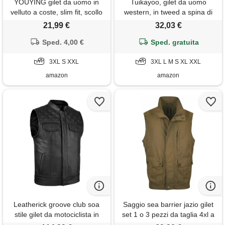
YOUYING gilet da uomo in
Tuikayoo, gilet da uomo
velluto a coste, slim fit, scollo
western, in tweed a spina di
a v, con bottoni, stile vintage,
pesce, in lana, vestibilità slim,
21,99 €
32,03 €
da cowboy, senza maniche,
caffè, s
per feste e matrimoni,
Sped. 4,00 €
Sped. gratuita
marrone, small
3XL S XXL
3XL L M S XL XXL
amazon
amazon
Leatherick groove club soa
Saggio sea barrier jazio gilet
stile gilet da motociclista in
set 1 o 3 pezzi da taglia 4xl a
vera pelle per uomo - gilet da
7xl leggero con tasche