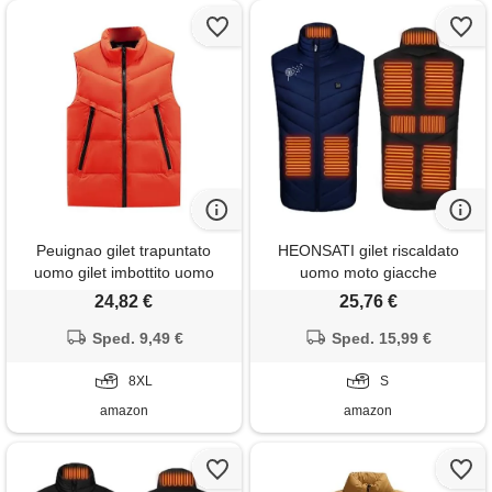
Peuignao gilet trapuntato
HEONSATI gilet riscaldato
uomo gilet imbottito uomo
uomo moto giacche
invernale giubbotto smanicato
termoriscaldato curvy
24,82 €
25,76 €
giubbino smanicato uomo
giubbotti senza maniche
casual taglie forti giacca
Sped. 9,49 €
termica giubotti caldo gilet
Sped. 15,99 €
senza maniche giacchetto
riscaldati uomo giacchetto
smanicato puffer gilet uomo
8XL
invernali slim fit gilet riscaldato
S
imbottiti arancione 8xl
uomo lavoro
amazon
amazon