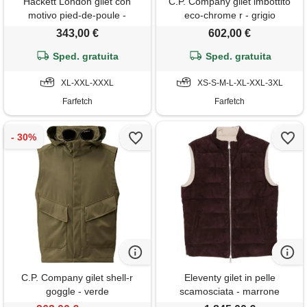
Hackett London gilet con
C.P. Company gilet imbottito
motivo pied-de-poule -
eco-chrome r - grigio
marrone
343,00 €
602,00 €
Sped. gratuita
Sped. gratuita
XL-XXL-XXXL
XS-S-M-L-XL-XXL-3XL
Farfetch
Farfetch
C.P. Company gilet shell-r
Eleventy gilet in pelle
goggle - verde
scamosciata - marrone