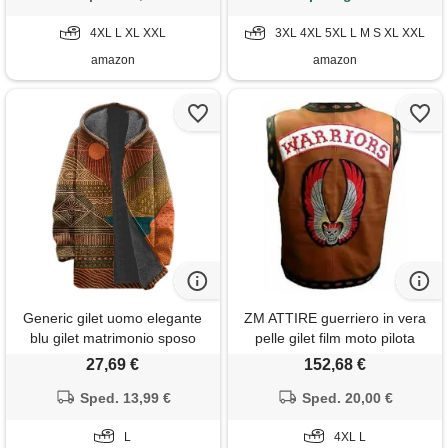
tasche, casual, in pile, alla
da uomo con fibbie a gancio
moda, per attività all'aria
4XL L XL XXL
3XL 4XL 5XL L M S XL XXL
da pesca
amazon
amazon
Generic gilet uomo elegante
ZM ATTIRE guerriero in vera
blu gilet matrimonio sposo
pelle gilet film moto pilota
cappotto uomo grigio corto
halloween costume, marrone
27,69 €
152,68 €
blazer bianco uomo giacca
- vera pelle, l
uomo da baseball gilet
Sped. 13,99 €
Sped. 20,00 €
elegante uomo taglie forti
giacca uomo pelle marrone
L
4XL L