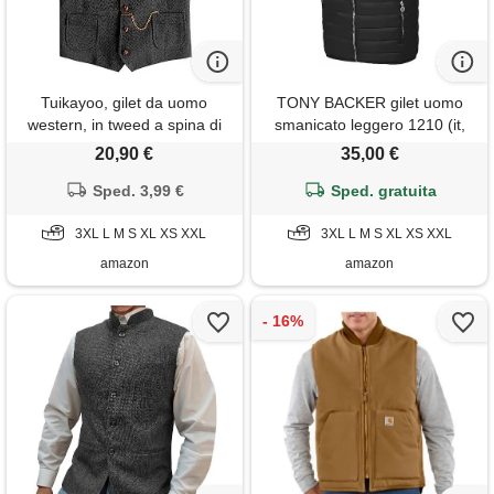
Tuikayoo, gilet da uomo
TONY BACKER gilet uomo
western, in tweed a spina di
smanicato leggero 1210 (it,
pesce, in lana, vestibilità slim,
testo, 3xl, regular, regular,
20,90 €
35,00 €
nero , xs
nero)
Sped. 3,99 €
Sped. gratuita
3XL L M S XL XS XXL
3XL L M S XL XS XXL
amazon
amazon