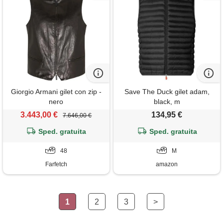
Giorgio Armani gilet con zip -
Save The Duck gilet adam,
nero
black, m
3.443,00 €
134,95 €
7.646,00 €
Sped. gratuita
Sped. gratuita
48
M
Farfetch
amazon
1
2
3
>