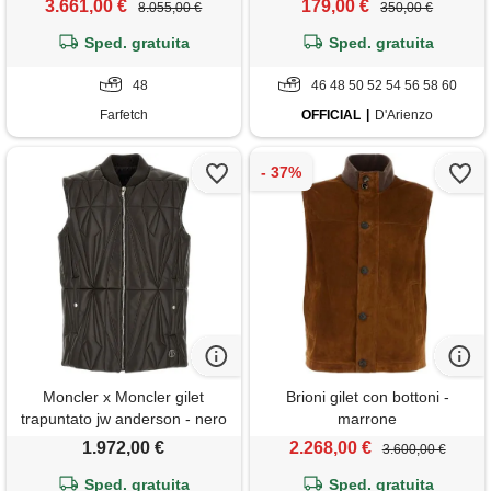
3.661,00 €
179,00 €
8.055,00 €
350,00 €
Sped. gratuita
Sped. gratuita
48
46 48 50 52 54 56 58 60
Farfetch
OFFICIAL
D'Arienzo
Moncler x Moncler gilet
Brioni gilet con bottoni -
trapuntato jw anderson - nero
marrone
1.972,00 €
2.268,00 €
3.600,00 €
Sped. gratuita
Sped. gratuita