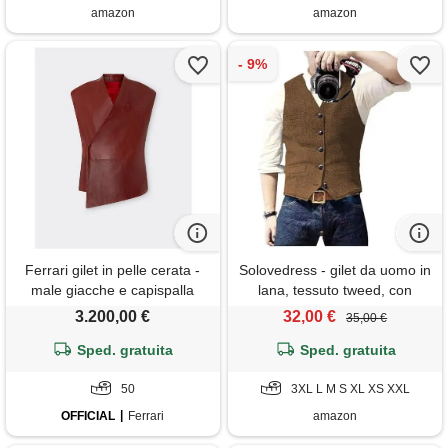
amazon
amazon
Ferrari gilet in pelle cerata -
Solovedress - gilet da uomo in
male giacche e capispalla
lana, tessuto tweed, con
fired brick
motivo a spina di pesce,
3.200,00 €
32,00 €
35,00 €
scollo a v, adatta per
Sped. gratuita
matrimoni, marrone, 3xl
Sped. gratuita
50
3XL L M S XL XS XXL
OFFICIAL
Ferrari
amazon