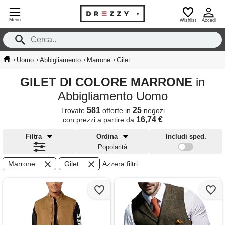
Menu
Wishlist
Accedi
›
›
›
›
Uomo
Abbigliamento
Marrone
Gilet
GILET DI COLORE MARRONE
in
Abbigliamento Uomo
581
25
Trovate
offerte in
negozi
16,74 €
con prezzi a partire da
Filtra
Ordina
Includi sped.
Popolarità
Marrone
Gilet
Azzera filtri