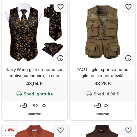
Barry.Wang gilet da uomo con
YAOTT gilet sportivo uomo
motivo cachemire, in seta
gilet estivo per attività
jacquard, con scollo a v,
all'aperto, leggero traspirante
43,04 €
33,28 €
gemelli quadrati per
gilet da pesca con
matrimonio, smoking, ballo di
Sped. gratuita
multitasche, giacca senza
Sped. 4,00 €
fine anno, nero oro, l
maniche casual giubbotto
L S XL XXL
smanicato da lavoro per
XXL
fotografia caccia viaggio
amazon
amazon