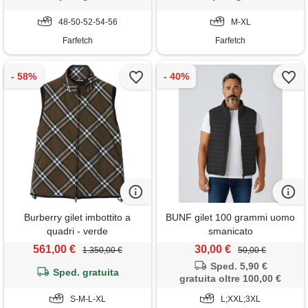
48-50-52-54-56
M-XL
Farfetch
Farfetch
Burberry gilet imbottito a
BUNF gilet 100 grammi uomo
quadri - verde
smanicato
561,00 €
30,00 €
1.350,00 €
50,00 €
Sped. 5,90 €
Sped. gratuita
gratuita oltre 100,00 €
S-M-L-XL
L;XXL;3XL