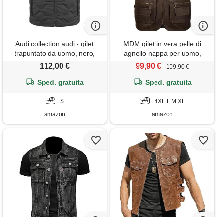
Audi collection audi - gilet
MDM gilet in vera pelle di
trapuntato da uomo, nero,
agnello nappa per uomo,
taglia s, 92% poliestere, 8%
morbido e leggero, con molte
112,00 €
99,90 €
109,90 €
elastan, impermeabile,
tasche, ideale per moto,
Sped. gratuita
moderno
caccia e tempo libero (it,
Sped. gratuita
testo, m, regular, regular,
S
marrone scamosciato)
4XL L M XL
amazon
amazon