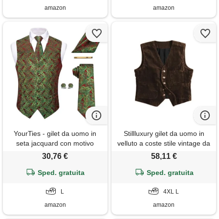
amazon
amazon
YourTies - gilet da uomo in
Stillluxury gilet da uomo in
seta jacquard con motivo
velluto a coste stile vintage da
floreale paisley, con cravatta,
caccia giacca senza maniche
30,76 €
58,11 €
fazzoletto da taschino, gemelli
gilet per abbigliamento casual
e clip per cravatta, per
Sped. gratuita
e formale, cioccolato, l
Sped. gratuita
matrimoni formali, rosso
verde, l
L
4XL L
amazon
amazon