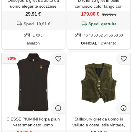
Onsoyours gilet da abito da
D'Arienzo gilet in pelle
uomo elegante scozzese
camoscio color fango con
tweed slim fit panciotto casual
bottoni D'Arienzo
29,91 €
179,00 €
350,00 €
smanicato risvolto dentellato
per groomsmen da sposa h
Sped. 10,91 €
Sped. gratuita
vino rosso l
L XXL
46 48 50 52 54 56 58 60
amazon
OFFICIAL
D'Arienzo
CIESSE PIUMINI korpa plain
Stillluxury gilet da uomo in
vest smanicato uomo
velluto a coste, stile vintage,
da caccia, senza maniche,