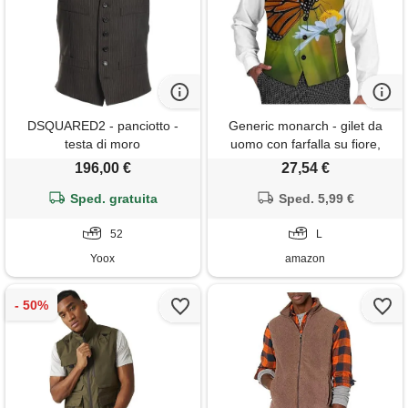
DSQUARED2 - panciotto -
Generic monarch - gilet da
testa di moro
uomo con farfalla su fiore,
vestibilità aderente, per affari,
196,00 €
27,54 €
feste, gilet, stile: , l
Sped. gratuita
Sped. 5,99 €
52
L
Yoox
amazon