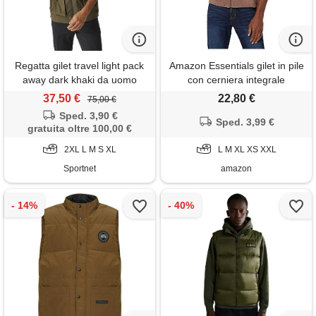
Regatta gilet travel light pack
Amazon Essentials gilet in pile
away dark khaki da uomo
con cerniera integrale
(disponibile in taglie big & tall)
37,50 €
22,80 €
75,00 €
uomo, marrone puntinato, xs
Sped. 3,90 €
Sped. 3,99 €
gratuita oltre 100,00 €
2XL L M S XL
L M XL XS XXL
Sportnet
amazon