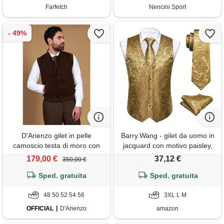
Farfetch
Nencini Sport
D'Arienzo gilet in pelle
Barry.Wang - gilet da uomo in
camoscio testa di moro con
jacquard con motivo paisley,
bottoni D'Arienzo
in seta, con collo a v, per
179,00 €
37,12 €
350,00 €
smoking e abito da sposo,
Sped. gratuita
completo di cravatta,
Sped. gratuita
fazzoletto da taschino e
48 50 52 54 56
gemelli per polsini, ideale per
3XL L M
OFFICIAL
D'Arienzo
amazon