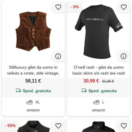
Stillluxury gilet da uomo in
O'neill rash - gilet da uomo
velluto a coste, stile vintage,
basic skins s/s rash tee rash
da caccia, giacca senza
58,11 €
30,99 €
31,95 €
maniche gilet per
abbigliamento casual e
Sped. gratuita
Sped. gratuita
formale, marrone scuro, xl
XL
L
amazon
amazon