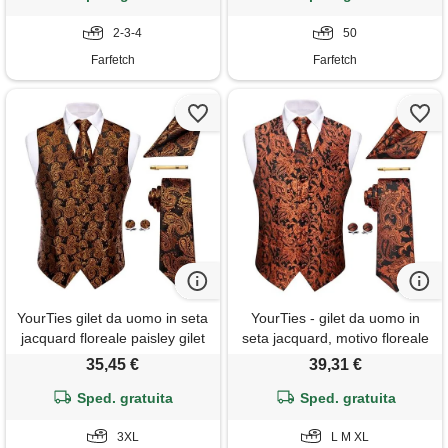
2-3-4
50
Farfetch
Farfetch
YourTies gilet da uomo in seta
YourTies - gilet da uomo in
jacquard floreale paisley gilet
seta jacquard, motivo floreale
cravatta tasca gemelli
paisley, con cravatta,
35,45 €
39,31 €
cravatta cravatta cravatta
fazzoletto da taschino, gemelli
matrimonio formale, nero
Sped. gratuita
e clip per cravatta, per
Sped. gratuita
arancione, 3xl
matrimoni formali, arancione,
3XL
m
L M XL