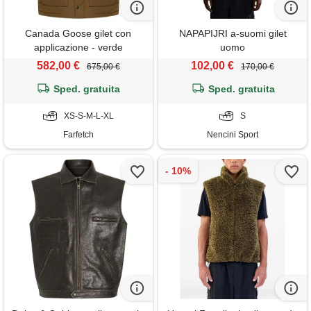
Canada Goose gilet con
NAPAPIJRI a-suomi gilet
applicazione - verde
uomo
582,00 €
102,00 €
675,00 €
170,00 €
Sped. gratuita
Sped. gratuita
XS-S-M-L-XL
S
Farfetch
Nencini Sport