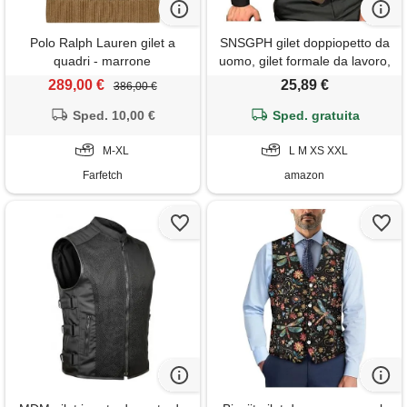
Polo Ralph Lauren gilet a
SNSGPH gilet doppiopetto da
quadri - marrone
uomo, gilet formale da lavoro,
gilet casual con risvolto, per
289,00 €
25,89 €
386,00 €
matrimonio, appuntamento
Sped. 10,00 €
con lo sposo, confezione da 1
Sped. gratuita
(colore: marrone, dimensione:
M-XL
L M XS XXL
xxl)
Farfetch
amazon