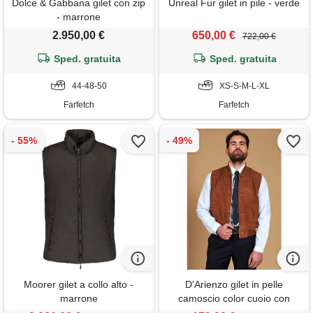
Dolce & Gabbana gilet con zip
Unreal Fur gilet in pile - verde
- marrone
2.950,00 €
650,00 €
722,00 €
Sped. gratuita
Sped. gratuita
44-48-50
XS-S-M-L-XL
Farfetch
Farfetch
Moorer gilet a collo alto -
D'Arienzo gilet in pelle
marrone
camoscio color cuoio con
bottoni D'Arienzo