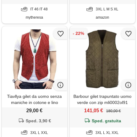
IT 46 IT 48
3XL L M S XL
mytheresa
amazon
Tiavllya gilet da uomo senza
Barbour gilet trapuntato uomo
maniche in cotone e lino
verde con zip mli0002ol91
casual gilet da spiaggia estivo
verde xl
29,00 €
141,05 €
180,00 €
slim fit tinta unita a 3
bottoni（xxxl, rosso）
Sped. 3,90 €
Sped. gratuita
3XL L XXL
3XL L XL XXL