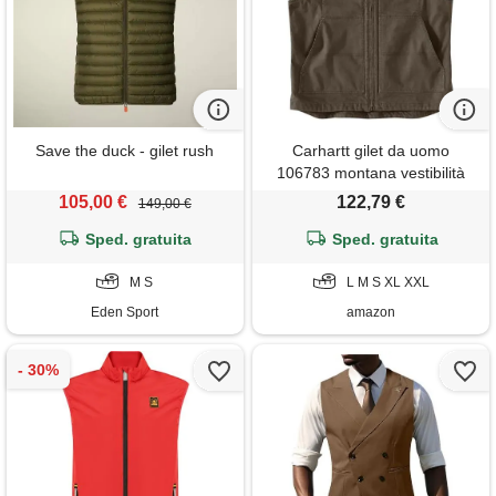
Save the duck - gilet rush
Carhartt gilet da uomo
106783 montana vestibilità
comoda, asfalto, medium
105,00 €
122,79 €
149,00 €
Sped. gratuita
Sped. gratuita
M S
L M S XL XXL
Eden Sport
amazon