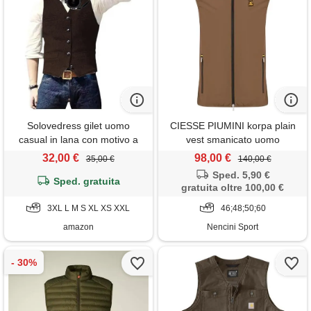
Solovedress gilet uomo
CIESSE PIUMINI korpa plain
casual in lana con motivo a
vest smanicato uomo
spina di pesce, gilet da sposo
32,00 €
98,00 €
35,00 €
140,00 €
in tweed con scollo a v per
Sped. 5,90 €
testimoni di nozze, caffè, s
Sped. gratuita
gratuita oltre 100,00 €
3XL L M S XL XS XXL
46;48;50;60
amazon
Nencini Sport