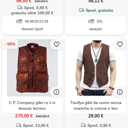
98,00 €
58,11 €
140,00 €
per abbigliamento formale e
Sped. 5,90 €
casual, verde oliva, 5xl
Sped. gratuita
gratuita oltre 100,00 €
46;48;50;52;58
5XL
Nencini Sport
amazon
C.P. Company gilet cs ii in
Tiavllya gilet da uomo senza
tessuto tecnico
maniche in cotone e lino
casual gilet da spiaggia estivo
270,00 €
29,00 €
540,00 €
slim fit tinta unita a 3
Sped. 13,00 €
bottoni（xxxl, caffè）
Sped. 3,90 €