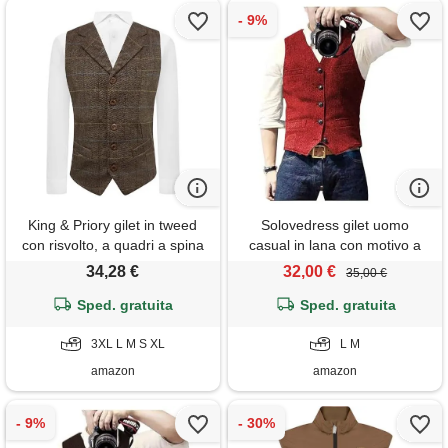
King & Priory gilet in tweed
Solovedress gilet uomo
con risvolto, a quadri a spina
casual in lana con motivo a
di pesce, marrone noce,
spina di pesce, gilet da sposo
34,28 €
32,00 €
35,00 €
marrone, s
in tweed con scollo a v per
Sped. gratuita
testimoni di nozze, colore:
Sped. gratuita
rosso, m
3XL L M S XL
L M
amazon
amazon