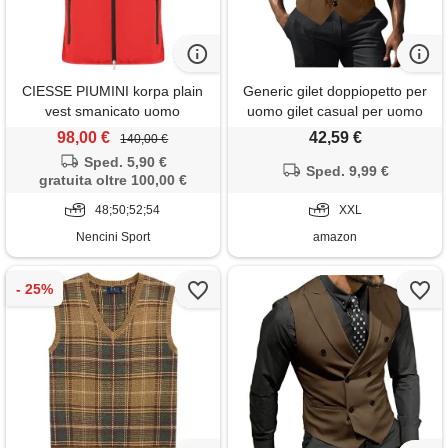
CIESSE PIUMINI korpa plain
Generic gilet doppiopetto per
vest smanicato uomo
uomo gilet casual per uomo
slim fit gilet business gilet
98,00 €
42,59 €
140,00 €
formale giacche con scollo a v
Sped. 5,90 €
gilet con risvolti a punta gilet
Sped. 9,99 €
gratuita oltre 100,00 €
intelligenti blazer gilet da
48;50;52;54
smoking su misura, caff, xxl
XXL
Nencini Sport
amazon