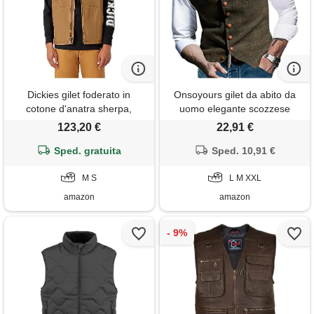
Dickies gilet foderato in
Onsoyours gilet da abito da
cotone d'anatra sherpa,
uomo elegante scozzese
capispalla da lavoro uomo,
tweed slim fit panciotto casual
123,20 €
22,91 €
marrone ducato, s
smanicato risvolto dentellato
Sped. gratuita
per groomsmen da sposa a
Sped. 10,91 €
cachi xxl
M S
L M XXL
amazon
amazon