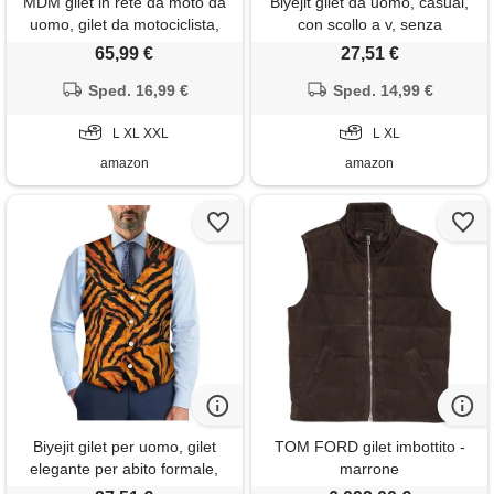
MDM gilet in rete da moto da
Biyejit gilet da uomo, casual,
uomo, gilet da motociclista,
con scollo a v, senza
gilet estivo da moto - gilet da
maniche, per business,
65,99 €
27,51 €
moto traspirante con cerniera,
tuxedo, party, matrimonio,
regolabile, nero, nero , xxl
Sped. 16,99 €
taglia s-4xl, libellula, l
Sped. 14,99 €
L XL XXL
L XL
amazon
amazon
Biyejit gilet per uomo, gilet
TOM FORD gilet imbottito -
elegante per abito formale,
marrone
gilet classico per cerimonia,