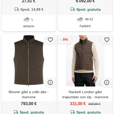
27,51 €
6.092,00 €
business, smoking, festa,
matrimonio s-4xl, pelle di
Sped. 14,99 €
Sped. gratuita
tigre. , l
L
48-52
amazon
Farfetch
Moorer gilet a collo alto -
Hackett London gilet
marrone
trapuntato con zip - marrone
793,00 €
331,00 €
349,00 €
Sped. gratuita
Sped. gratuita