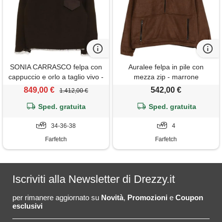
SONIA CARRASCO felpa con
Auralee felpa in pile con
cappuccio e orlo a taglio vivo -
mezza zip - marrone
marrone
849,00 €
542,00 €
1.412,00 €
Sped. gratuita
Sped. gratuita
34-36-38
4
Farfetch
Farfetch
Iscriviti alla Newsletter di Drezzy.it
per rimanere aggiornato su
Novità
,
Promozioni
e
Coupon
esclusivi