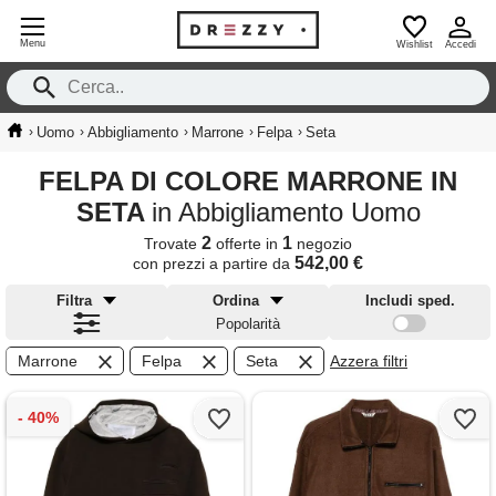
Menu
Wishlist
Accedi
›
›
›
›
›
Uomo
Abbigliamento
Marrone
Felpa
Seta
FELPA DI COLORE MARRONE IN
SETA
in Abbigliamento Uomo
2
1
Trovate
offerte in
negozio
542,00 €
con prezzi a partire da
Filtra
Ordina
Includi sped.
Popolarità
Marrone
Felpa
Seta
Azzera filtri