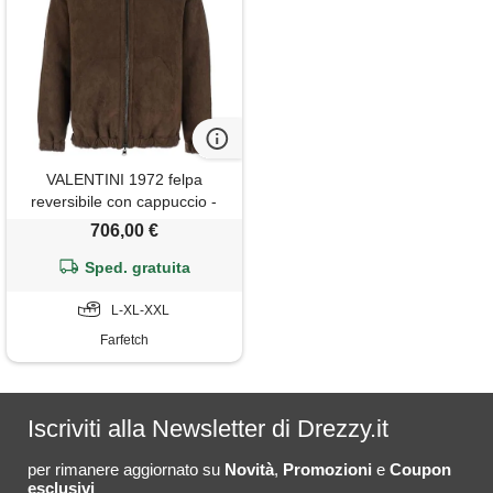
VALENTINI 1972 felpa
reversibile con cappuccio -
marrone
706,00 €
Sped. gratuita
L-XL-XXL
Farfetch
Iscriviti alla Newsletter di Drezzy.it
per rimanere aggiornato su
Novità
,
Promozioni
e
Coupon
esclusivi