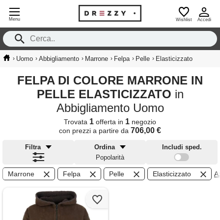
Menu
Wishlist
Accedi
›
›
›
›
›
›
Uomo
Abbigliamento
Marrone
Felpa
Pelle
Elasticizzato
FELPA DI COLORE MARRONE IN
PELLE ELASTICIZZATO
in
Abbigliamento Uomo
1
1
Trovata
offerta in
negozio
706,00 €
con prezzi a partire da
Filtra
Ordina
Includi sped.
Popolarità
Marrone
Felpa
Pelle
Elasticizzato
Az