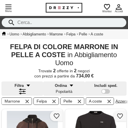
Menu
Wishlist
Accedi
›
›
›
›
›
›
Uomo
Abbigliamento
Marrone
Felpa
Pelle
A coste
FELPA DI COLORE MARRONE IN
PELLE A COSTE
in Abbigliamento
Uomo
2
2
Trovate
offerte in
negozi
734,00 €
con prezzi a partire da
Filtra
Ordina
Includi sped.
Popolarità
Marrone
Felpa
Pelle
A coste
Azzera f