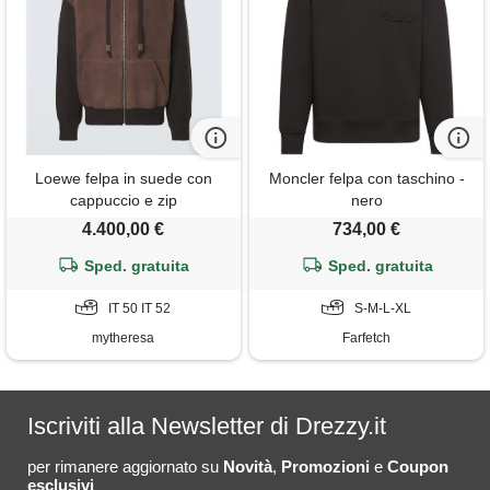
Loewe felpa in suede con
Moncler felpa con taschino -
cappuccio e zip
nero
4.400,00 €
734,00 €
Sped. gratuita
Sped. gratuita
IT 50 IT 52
S-M-L-XL
mytheresa
Farfetch
Iscriviti alla Newsletter di Drezzy.it
per rimanere aggiornato su
Novità
,
Promozioni
e
Coupon
esclusivi