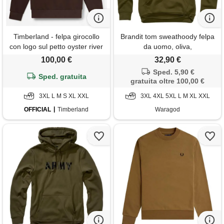
Timberland - felpa girocollo
Brandit tom sweathoody felpa
con logo sul petto oyster river
da uomo, oliva,
da uomo in marrone scuro,
100,00 €
32,90 €
uomo, marrone, taglia: xxl
Sped. 5,90 €
Sped. gratuita
gratuita oltre 100,00 €
3XL L M S XL XXL
3XL 4XL 5XL L M XL XXL
OFFICIAL
Timberland
Waragod