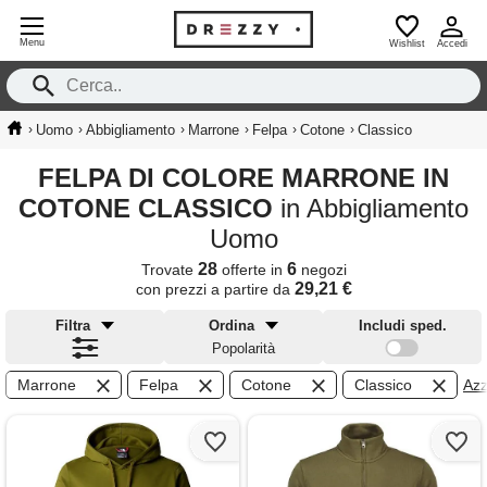
Menu
Wishlist
Accedi
›
›
›
›
›
›
Uomo
Abbigliamento
Marrone
Felpa
Cotone
Classico
FELPA DI COLORE MARRONE IN
COTONE CLASSICO
in Abbigliamento
Uomo
28
6
Trovate
offerte in
negozi
29,21 €
con prezzi a partire da
Filtra
Ordina
Includi sped.
Popolarità
Marrone
Felpa
Cotone
Classico
Azze