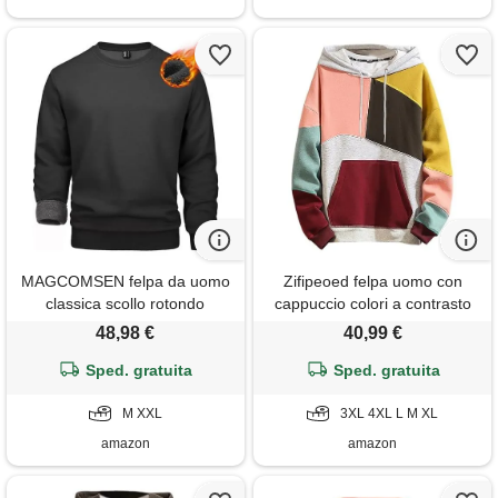
MAGCOMSEN felpa da uomo
Zifipeoed felpa uomo con
classica scollo rotondo
cappuccio colori a contrasto
foderata invernale a maniche
hoodies sweatshirt streetwear
48,98 €
40,99 €
lunghe pullover sportivo da
hip hop a maniche lunghe
Sped. gratuita
corsa
rosa giallo m
Sped. gratuita
M XXL
3XL 4XL L M XL
amazon
amazon