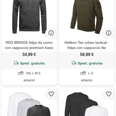
RED BRIDGE felpa da uomo
Helikon-Tex urban tactical -
con cappuccio premium basic
felpa con cappuccio lite
maglia in cotone grigio scuro
kangaroo, colore: verde
34,99 €
58,99 €
3xl
Sped. gratuita
Sped. gratuita
3XL L M S
L S
amazon
amazon