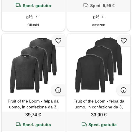
Sped. gratuita
cotone, classico, alla moda,
Sped. 9,99 €
con bottoni, marrone 1, l
XL
L
Oliunid
amazon
Fruit of the Loom - felpa da
Fruit of the Loom - felpa da
uomo, in confezione da 3,
uomo, in confezione da 3,
grigio scuro, l
nero , xxl
39,74 €
33,00 €
Sped. gratuita
Sped. gratuita