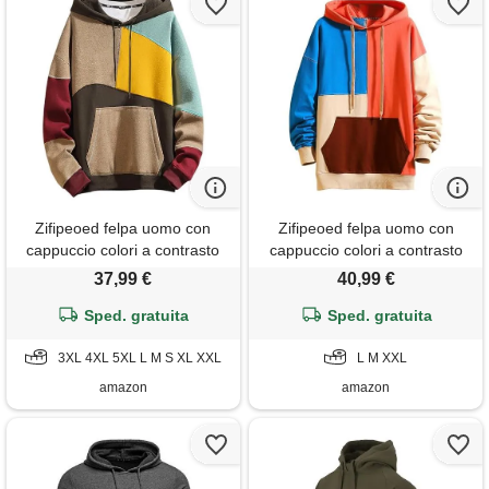
Zifipeoed felpa uomo con
Zifipeoed felpa uomo con
cappuccio colori a contrasto
cappuccio colori a contrasto
hoodies sweatshirt streetwear
hoodies sweatshirt streetwear
37,99 €
40,99 €
hip hop a maniche lunghe
hip hop a maniche lunghe
Sped. gratuita
cachi s
Sped. gratuita
arancione l
3XL 4XL 5XL L M S XL XXL
L M XXL
amazon
amazon