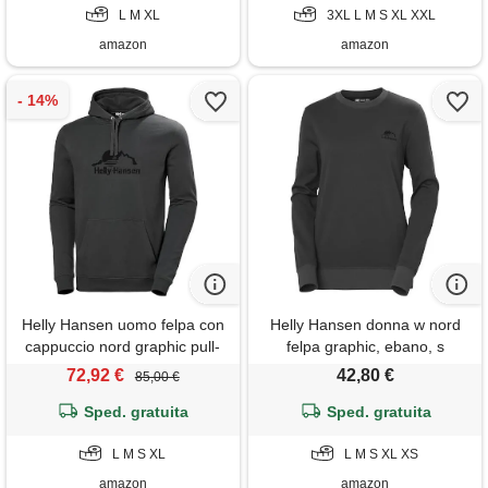
L M XL
3XL L M S XL XXL
amazon
amazon
Helly Hansen uomo felpa con
Helly Hansen donna w nord
cappuccio nord graphic pull-
felpa graphic, ebano, s
on, ebano 2.0, s
72,92 €
42,80 €
85,00 €
Sped. gratuita
Sped. gratuita
L M S XL
L M S XL XS
amazon
amazon