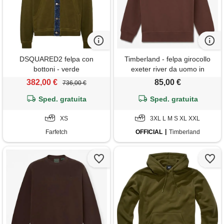
DSQUARED2 felpa con
Timberland - felpa girocollo
bottoni - verde
exeter river da uomo in
marrone scuro, uomo,
382,00 €
85,00 €
736,00 €
marrone, taglia: l
Sped. gratuita
Sped. gratuita
XS
3XL L M S XL XXL
Farfetch
OFFICIAL
Timberland