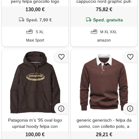
perry felpa girocollo logo
cappuccio nord graphic pull-
on, ebano 2, 2xl
130,00 €
75,82 €
Sped. 7,90 €
Sped. gratuita
S XL
M XL XXL
Maxi Sport
amazon
Patagonia m's '95 oval logo
generic generisch - felpa da
uprisal hoody felpa con
uomo, con colletto polo, a
cappuccio uomo
maniche lunghe, invernale,
100,00 €
29,21 €
calda, casual, tinta unita, in