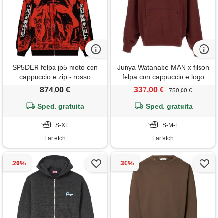
SP5DER felpa jp5 moto con
Junya Watanabe MAN x filson
cappuccio e zip - rosso
felpa con cappuccio e logo
ricamato - rosso
874,00 €
337,00 €
750,00 €
Sped. gratuita
Sped. gratuita
S-XL
S-M-L
Farfetch
Farfetch