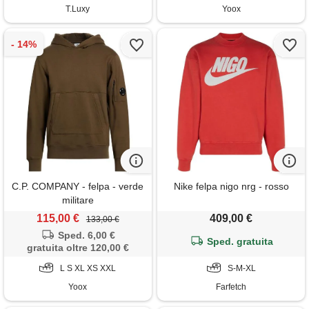
T.Luxy
Yoox
C.P. COMPANY - felpa - verde
Nike felpa nigo nrg - rosso
militare
115,00 €
409,00 €
133,00 €
Sped. 6,00 €
Sped. gratuita
gratuita oltre 120,00 €
L S XL XS XXL
S-M-XL
Yoox
Farfetch