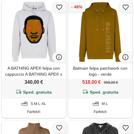
A BATHING APE® felpa con
Balmain felpa patchwork con
cappuccio A BATHING APE® x
logo - verde
kid cudi - grigio
340,00 €
518,00 €
990,00 €
Sped. gratuita
Sped. gratuita
S-M-L-XL
M-L
Farfetch
Farfetch