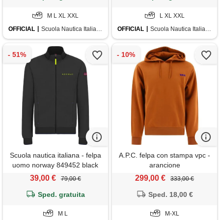
M L XL XXL
L XL XXL
OFFICIAL
Scuola Nautica Italiana
OFFICIAL
Scuola Nautica Italiana
Scuola nautica italiana - felpa
A.P.C. felpa con stampa vpc -
uomo norway 849452 black
arancione
39,00 €
299,00 €
79,00 €
333,00 €
Sped. gratuita
Sped. 18,00 €
M L
M-XL