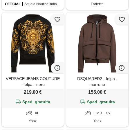
OFFICIAL
Scuola Nautica Italiana
Farfetch
VERSACE JEANS COUTURE
DSQUARED2 - felpa -
- felpa - nero
marrone
219,00 €
155,00 €
Sped. gratuita
Sped. gratuita
XL
L M XL XS
Yoox
Yoox