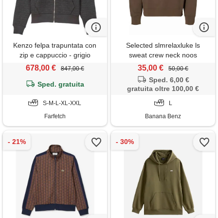
Kenzo felpa trapuntata con
Selected slmrelaxluke ls
zip e cappuccio - grigio
sweat crew neck noos
678,00 €
35,00 €
847,00 €
50,00 €
Sped. 6,00 €
Sped. gratuita
gratuita oltre 100,00 €
S-M-L-XL-XXL
L
Farfetch
Banana Benz