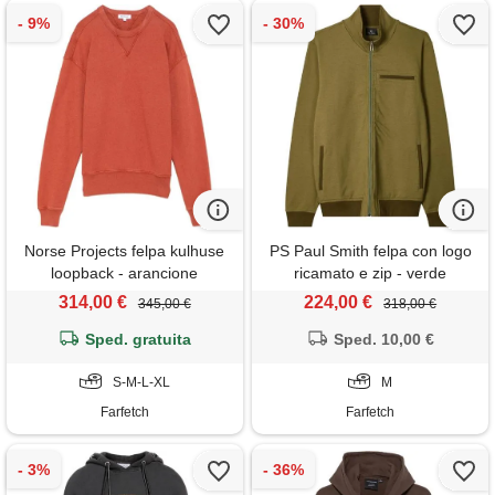
Norse Projects felpa kulhuse
PS Paul Smith felpa con logo
loopback - arancione
ricamato e zip - verde
314,00 €
224,00 €
345,00 €
318,00 €
Sped. gratuita
Sped. 10,00 €
S-M-L-XL
M
Farfetch
Farfetch