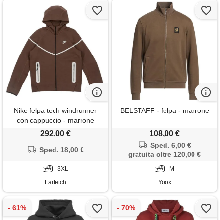
Nike felpa tech windrunner
BELSTAFF - felpa - marrone
con cappuccio - marrone
292,00 €
108,00 €
Sped. 6,00 €
Sped. 18,00 €
gratuita oltre 120,00 €
3XL
M
Farfetch
Yoox