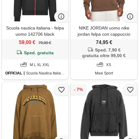
Scuola nautica italiana - felpa
NIKE JORDAN uomo nike
uomo 142706 black
jordan felpa con cappuccio
brooklyn
59,00 €
74,95 €
79,00 €
Sped. 7,90 €
Sped. gratuita
gratuita oltre 99,00 €
M L XL XXL
XS
OFFICIAL
Scuola Nautica Italiana
Maxi Sport