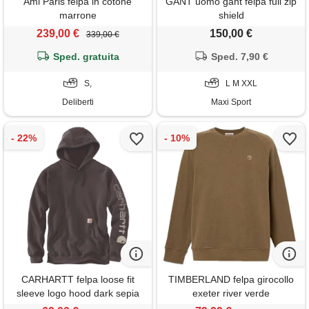
Ami Paris felpa in cotone
GANT uomo gant felpa full zip
marrone
shield
239,00 €
150,00 €
339,00 €
Sped. gratuita
Sped. 7,90 €
S,
L M XXL
Deliberti
Maxi Sport
CARHARTT felpa loose fit
TIMBERLAND felpa girocollo
sleeve logo hood dark sepia
exeter river verde