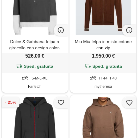
Dolce & Gabbana felpa a
Miu Miu felpa in misto cotone
girocollo con design color-
con zip
block - grigio
526,00 €
1.950,00 €
Sped. gratuita
Sped. gratuita
S-M-L-XL
IT 44 IT 48
Farfetch
mytheresa