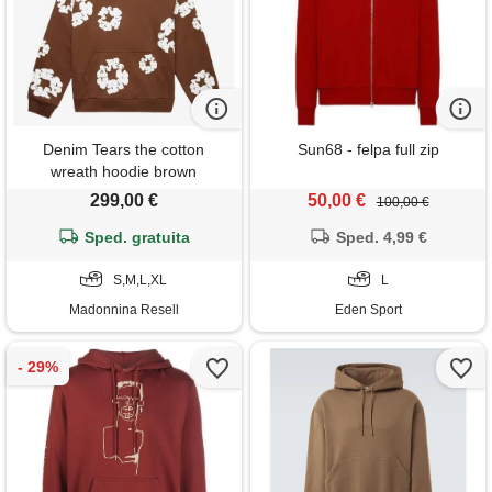
Denim Tears the cotton
Sun68 - felpa full zip
wreath hoodie brown
299,00 €
50,00 €
100,00 €
Sped. gratuita
Sped. 4,99 €
S,M,L,XL
L
Madonnina Resell
Eden Sport