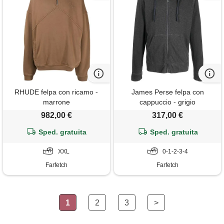
RHUDE felpa con ricamo -
James Perse felpa con
marrone
cappuccio - grigio
982,00 €
317,00 €
Sped. gratuita
Sped. gratuita
XXL
0-1-2-3-4
Farfetch
Farfetch
1
2
3
>