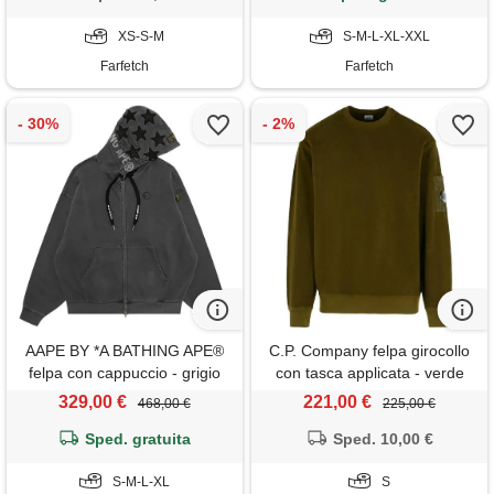
XS-S-M
S-M-L-XL-XXL
Farfetch
Farfetch
AAPE BY *A BATHING APE®
C.P. Company felpa girocollo
felpa con cappuccio - grigio
con tasca applicata - verde
329,00 €
221,00 €
468,00 €
225,00 €
Sped. gratuita
Sped. 10,00 €
S-M-L-XL
S