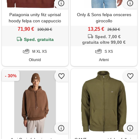
Patagonia unity fitz uprisal
Only & Sons felpa onsceres
hoody felpa con cappuccio
girocollo
uomo
71,90 €
13,25 €
100,00 €
26,50 €
Sped. 7,00 €
Sped. gratuita
gratuita oltre 99,00 €
M XL XS
S XS
Oliunid
Arteni