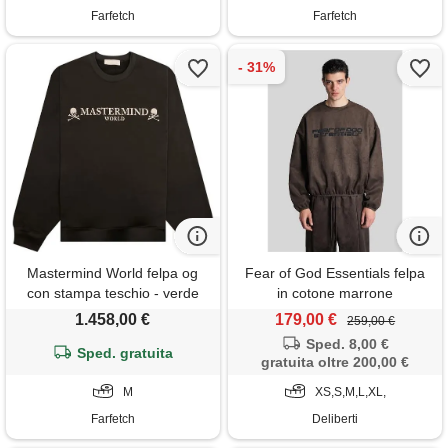
Farfetch
Farfetch
Mastermind World felpa og
Fear of God Essentials felpa
con stampa teschio - verde
in cotone marrone
1.458,00 €
179,00 €
259,00 €
Sped. 8,00 €
Sped. gratuita
gratuita oltre 200,00 €
M
XS,S,M,L,XL,
Farfetch
Deliberti