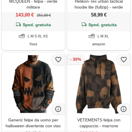
MCQUEEN - felpa - verde
Helikon-Tex urban tactical
militare
hoodie lite (fullzip) - verde
143,00 €
58,99 €
251,00 €
Sped. gratuita
Sped. gratuita
L M S XL XS
L M XL
Yoox
amazon
Generic felpe da uomo per
VETEMENTS felpa con
halloween divertente con viso
cappuccio - marrone
di zucca spettrale maglione