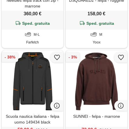
Needles felpa track con zip -
DSQUARED2 - felpa - ruggine
marrone
360,00 €
158,00 €
Sped. gratuita
Sped. gratuita
M-L
M
Farfetch
Yoox
Scuola nautica italiana - felpa
SUNNEI - felpa - marrone
uomo 149434 black