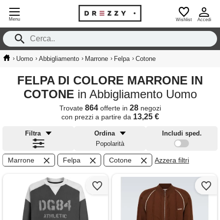
Menu
Wishlist
Accedi
›
›
›
›
›
Uomo
Abbigliamento
Marrone
Felpa
Cotone
FELPA DI COLORE MARRONE IN
COTONE
in Abbigliamento Uomo
864
28
Trovate
offerte in
negozi
13,25 €
con prezzi a partire da
Filtra
Ordina
Includi sped.
Popolarità
Marrone
Felpa
Cotone
Azzera filtri