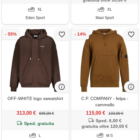
gratuita oltre 99,00 €
XL
XL
Eden Sport
Maxi Sport
OFF-WHITE logo sweatshirt
C.P. COMPANY - felpa -
cammello
313,00 €
115,00 €
695,00 €
133,00 €
Sped. 6,00 €
Sped. gratuita
gratuita oltre 120,00 €
L
M S