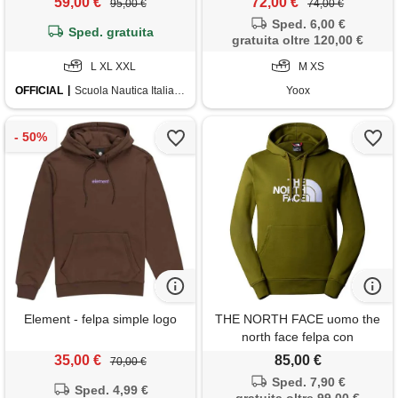
59,00 €
72,00 €
95,00 €
74,00 €
Sped. 6,00 €
Sped. gratuita
gratuita oltre 120,00 €
L XL XXL
M XS
OFFICIAL
Scuola Nautica Italiana
Yoox
Element - felpa simple logo
THE NORTH FACE uomo the
north face felpa con
cappuccio drew peak
35,00 €
85,00 €
70,00 €
Sped. 7,90 €
Sped. 4,99 €