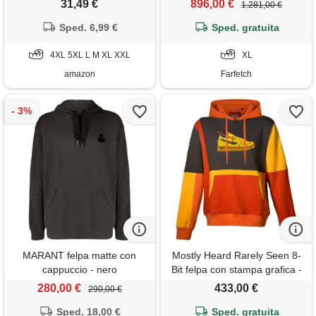
31,49 €
896,00 €
1.281,00 €
patchwork comfort cucito
pullover camicie costumi per
Sped. 6,99 €
Sped. gratuita
le vacanze, nero , m
4XL 5XL L M XL XXL
XL
amazon
Farfetch
MARANT felpa matte con
Mostly Heard Rarely Seen 8-
cappuccio - nero
Bit felpa con stampa grafica -
arancione
280,00 €
433,00 €
290,00 €
Sped. 18,00 €
Sped. gratuita