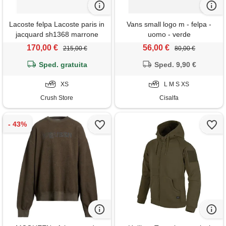
Lacoste felpa Lacoste paris in
Vans small logo m - felpa -
jacquard sh1368 marrone
uomo - verde
170,00 €
56,00 €
215,00 €
80,00 €
Sped. gratuita
Sped. 9,90 €
XS
L M S XS
Crush Store
Cisalfa