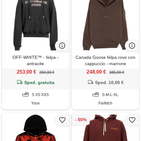
OFF-WHITE™ - felpa -
Canada Goose felpa rove con
antracite
cappuccio - marrone
253,00 €
248,00 €
260,00 €
385,00 €
Sped. gratuita
Sped. 10,00 €
S XS XXS
S-M-L-XL
Yoox
Farfetch