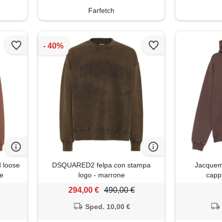
Farfetch
 loose
DSQUARED2 felpa con stampa
Jacquemu
ne
logo - marrone
capp
294,00 €
490,00 €
Sped. 10,00 €