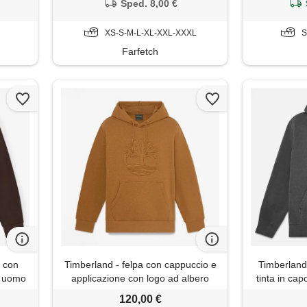
Sped. 8,00 €
XS-S-M-L-XL-XXL-XXXL
S
Farfetch
o con
Timberland - felpa con cappuccio e
Timberland
da uomo
applicazione con logo ad albero
tinta in ca
rrone,
wareham da uomo in giallo scuro,
in nero, u
120,00 €
uomo, giallo, taglia: 3xl