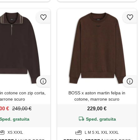
n cotone con zip corta,
BOSS x aston martin felpa in
arrone scuro
cotone, marrone scuro
00 €
249,00 €
229,00 €
Sped. gratuita
Sped. gratuita
XS XXXL
L M S XL XXL XXXL