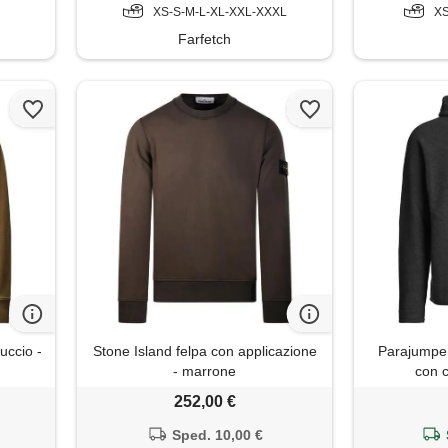
XS-S-M-L-XL-XXL-XXXL
XS
Farfetch
uccio -
Stone Island felpa con applicazione
Parajumper
- marrone
con 
252,00 €
Sped. 10,00 €