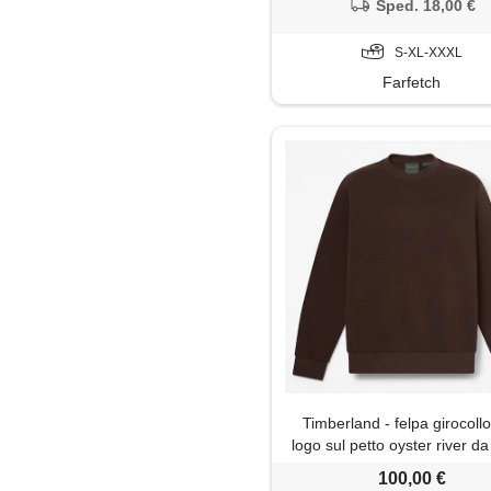
Sped. 18,00 €
S-XL-XXXL
Farfetch
Timberland - felpa girocoll
logo sul petto oyster river 
in marrone scuro, uomo, ma
100,00 €
taglia: xxl