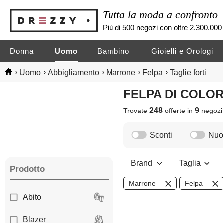
Tutta la moda a confronto
Più di 500 negozi con oltre 2.300.000 
Donna
Uomo
Bambino
Gioielli e Orologi
›
›
›
›
›
Uomo
Abbigliamento
Marrone
Felpa
Taglie forti
FELPA DI COL
248
9
Trovate
offerte in
negoz
Sconti
Nuov
Brand
Taglia
Prodotto
Marrone
Felpa
Abito
Blazer