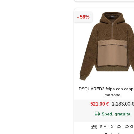
Impermeabile
Jeans
Maglia
Maglietta
Maglione
Mantella
DSQUARED2 felpa con cappu
Pantaloni
marrone
521,00 €
1.183,00 
Parka
Sped. gratuita
Piumino
S-M-L-XL-XXL-XXXL
Polo