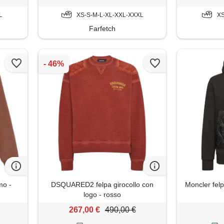
L
XS-S-M-L-XL-XXL-XXXL
XS
Farfetch
mo -
DSQUARED2 felpa girocollo con
Moncler fel
logo - rosso
267,00 €
490,00 €