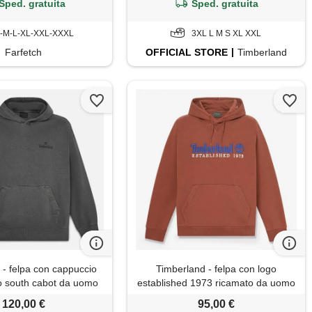
Sped. gratuita
Sped. gratuita
-M-L-XL-XXL-XXXL
3XL L M S XL XXL
Farfetch
OFFICIAL
STORE
Timberland
 - felpa con cappuccio
Timberland - felpa con logo
po south cabot da uomo
established 1973 ricamato da uomo
omo, nero, taglia: 3xl
in marrone, uomo, marrone, taglia:
120,00 €
95,00 €
3xl