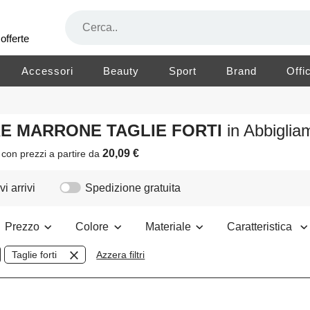
offerte
Accessori
Beauty
Sport
Brand
Offi
ORE MARRONE TAGLIE FORTI
in Abbigli
20,09 €
i
con prezzi a partire da
i arrivi
Spedizione gratuita
Prezzo
Colore
Materiale
Caratteristica
Taglie forti
Azzera filtri