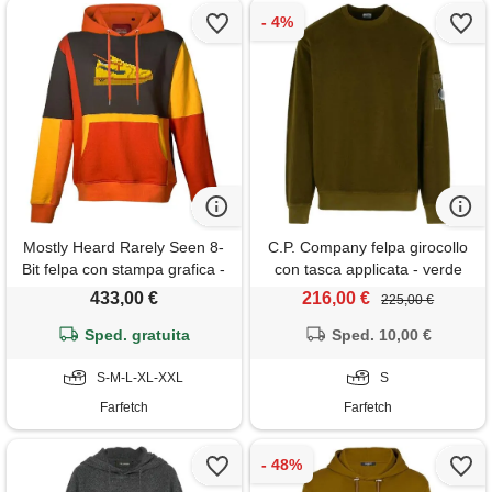
Mostly Heard Rarely Seen 8-
C.P. Company felpa girocollo
Bit felpa con stampa grafica -
con tasca applicata - verde
arancione
433,00 €
216,00 €
225,00 €
Sped. gratuita
Sped. 10,00 €
S-M-L-XL-XXL
S
Farfetch
Farfetch