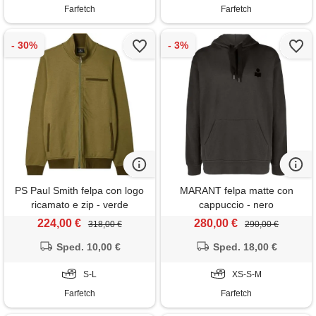
Farfetch
Farfetch
PS Paul Smith felpa con logo
MARANT felpa matte con
ricamato e zip - verde
cappuccio - nero
224,00 €
280,00 €
318,00 €
290,00 €
Sped. 10,00 €
Sped. 18,00 €
S-L
XS-S-M
Farfetch
Farfetch