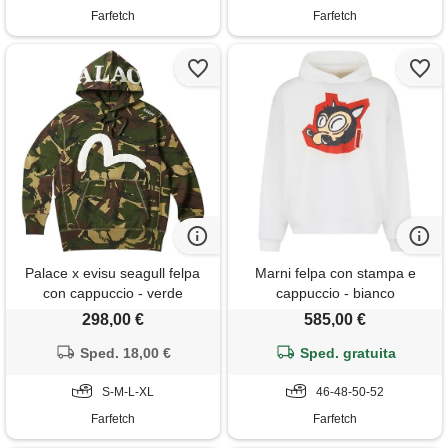
Farfetch
Farfetch
Palace x evisu seagull felpa
Marni felpa con stampa e
con cappuccio - verde
cappuccio - bianco
298,00 €
585,00 €
Sped. 18,00 €
Sped. gratuita
S-M-L-XL
46-48-50-52
Farfetch
Farfetch