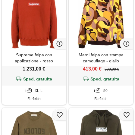
Supreme felpa con
Marni felpa con stampa
applicazione - rosso
camouflage - giallo
1.231,00 €
413,00 €
590,00 €
Sped. gratuita
Sped. gratuita
XL-L
50
Farfetch
Farfetch