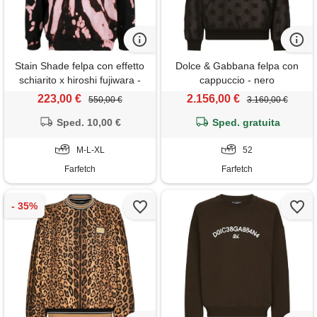
Stain Shade felpa con effetto
Dolce & Gabbana felpa con
schiarito x hiroshi fujiwara -
cappuccio - nero
nero
223,00 €
2.156,00 €
550,00 €
3.160,00 €
Sped. 10,00 €
Sped. gratuita
M-L-XL
52
Farfetch
Farfetch