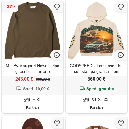
Mhl By Margaret Howell felpa
GODSPEED felpa sunset drift
girocollo - marrone
con stampa grafica - toni
neutri
245,00 €
566,00 €
388,00 €
Sped. 10,00 €
Sped. gratuita
M-XL
S-L-XL-XXL
Farfetch
Farfetch