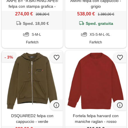
AAPE BY *A BATHING APE®
AMIRI felpa con cappuccio -
felpa con stampa grafica -
grigio
rosso
274,00 €
538,00 €
398,00 €
1.380,00 €
Sped. 18,00 €
Sped. gratuita
S-M-L
XS-S-M-L-XL
Farfetch
Farfetch
DSQUARED2 felpa con
Fortela felpa harvard con
cappuccio - verde
maniche raglan - rosso