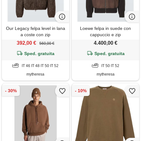
Our Legacy felpa level in lana
Loewe felpa in suede con
a coste con zip
cappuccio e zip
392,00 €
4.400,00 €
560,00 €
Sped. gratuita
Sped. gratuita
IT 46 IT 48 IT 50 IT 52
IT 50 IT 52
mytheresa
mytheresa