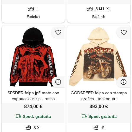
L
S-M-L-XL
Farfetch
Farfetch
SP5DER felpa jp5 moto con
GODSPEED felpa con stampa
cappuccio e zip - rosso
grafica - toni neutri
874,00 €
393,00 €
Sped. gratuita
Sped. gratuita
S-XL
S