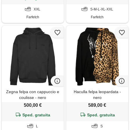
XXL
S-M-L-XL-XXL
Farfetch
Farfetch
Zegna felpa con cappuccio e
Haculla felpa leopardata -
coulisse - nero
nero
500,00 €
589,00 €
Sped. gratuita
Sped. gratuita
L
S