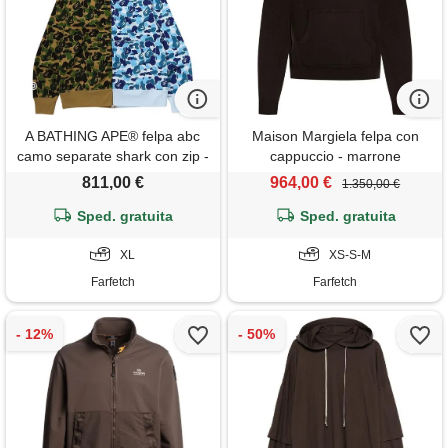
A BATHING APE® felpa abc
Maison Margiela felpa con
camo separate shark con zip -
cappuccio - marrone
verde
811,00 €
964,00 €
1.350,00 €
Sped. gratuita
Sped. gratuita
XL
XS-S-M
Farfetch
Farfetch