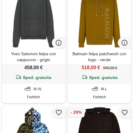
Yves Salomon felpa con
Balmain felpa patchwork con
cappuccio - grigio
logo - verde
458,00 €
518,00 €
990,00 €
Sped. gratuita
Sped. gratuita
M-XL
M-L
Farfetch
Farfetch