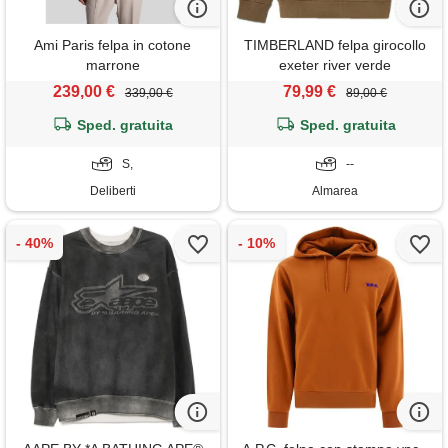
Ami Paris felpa in cotone
TIMBERLAND felpa girocollo
marrone
exeter river verde
239,00 €
79,99 €
339,00 €
89,00 €
Sped. gratuita
Sped. gratuita
S,
--
Deliberti
Almarea