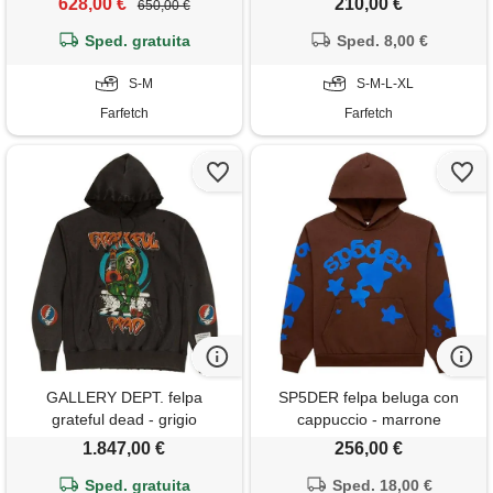
628,00 €
210,00 €
650,00 €
Sped. gratuita
Sped. 8,00 €
S-M
S-M-L-XL
Farfetch
Farfetch
GALLERY DEPT. felpa
SP5DER felpa beluga con
grateful dead - grigio
cappuccio - marrone
1.847,00 €
256,00 €
Sped. gratuita
Sped. 18,00 €