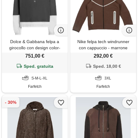
Dolce & Gabbana felpa a
Nike felpa tech windrunner
girocollo con design color-
con cappuccio - marrone
block - grigio
751,00 €
292,00 €
Sped. gratuita
Sped. 18,00 €
S-M-L-XL
3XL
Farfetch
Farfetch