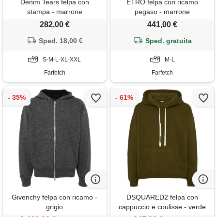
Denim Tears felpa con
ETRO felpa con ricamo
stampa - marrone
pegaso - marrone
282,00 €
441,00 €
Sped. 18,00 €
Sped. gratuita
S-M-L-XL-XXL
M-L
Farfetch
Farfetch
Givenchy felpa con ricamo -
DSQUARED2 felpa con
grigio
cappuccio e coulisse - verde