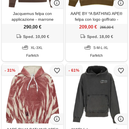
Jacquemus felpa con
AAPE BY *A BATHING APE®
applicazione - marrone
felpa con logo goffrato -
marrone
290,00 €
209,00 €
266,00 €
Sped. 10,00 €
Sped. 18,00 €
XL-3XL
S-M-L-XL
Farfetch
Farfetch