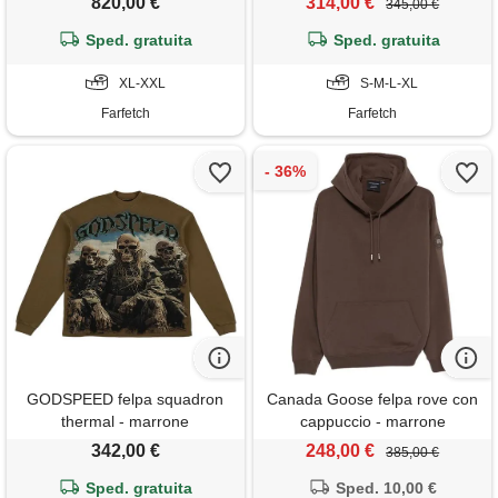
820,00 €
314,00 €
345,00 €
Sped. gratuita
Sped. gratuita
XL-XXL
S-M-L-XL
Farfetch
Farfetch
GODSPEED felpa squadron
Canada Goose felpa rove con
thermal - marrone
cappuccio - marrone
342,00 €
248,00 €
385,00 €
Sped. gratuita
Sped. 10,00 €