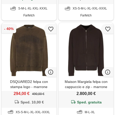
S-M-L-XL-XXL-XXXL
XS-S-M-L-XL-XXL-XXXL
Farfetch
Farfetch
DSQUARED2 felpa con
Maison Margiela felpa con
stampa logo - marrone
cappuccio e zip - marrone
294,00 €
2.800,00 €
490,00 €
Sped. 10,00 €
Sped. gratuita
XS-S-M-L-XL-XXL-XXXL
M-L-XL