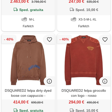
2.463,00 €
247,00 €
3.766,00 €
635,00 €
Sped. gratuita
Sped. 10,00 €
M-L
XS-S-M-L-XL
Farfetch
Farfetch
DSQUARED2 felpa dirty dyed
DSQUARED2 felpa girocollo
loose con cappuccio -
con logo - rosso
marrone
414,00 €
294,00 €
690,00 €
490,00 €
Sped. gratuita
Sped. 10,00 €