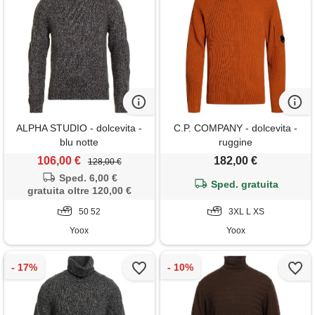
ALPHA STUDIO - dolcevita -
C.P. COMPANY - dolcevita -
blu notte
ruggine
106,00 €
182,00 €
128,00 €
Sped. 6,00 €
Sped. gratuita
gratuita oltre 120,00 €
50 52
3XL L XS
Yoox
Yoox