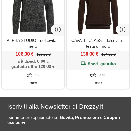
ALPHA STUDIO - dolcevita -
CAVALLI CLASS - dolcevita -
nero
testa di moro
106,00 €
138,00 €
128,00 €
154,00 €
Sped. 6,00 €
Sped. gratuita
gratuita oltre 120,00 €
52
XXL
Yoox
Yoox
Iscriviti alla Newsletter di Drezzy.it
per rimanere aggiornato su
Novità
,
Promozioni
e
Coupon
esclusivi