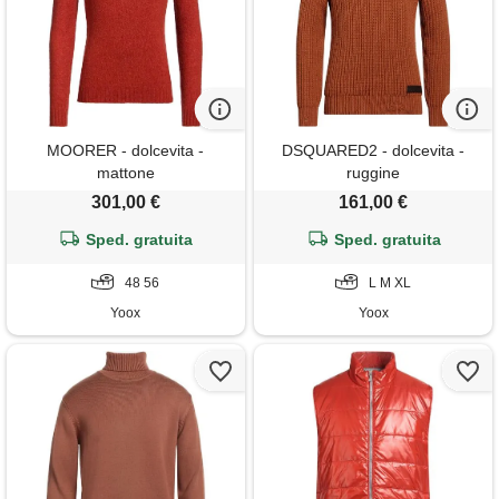
MOORER - dolcevita -
DSQUARED2 - dolcevita -
mattone
ruggine
301,00 €
161,00 €
Sped. gratuita
Sped. gratuita
48 56
L M XL
Yoox
Yoox