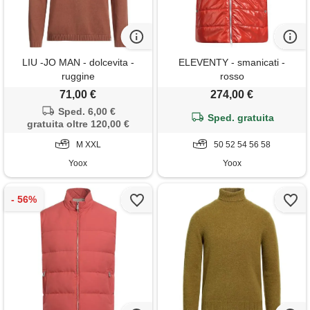
LIU -JO MAN - dolcevita -
ELEVENTY - smanicati -
ruggine
rosso
71,00 €
274,00 €
Sped. 6,00 €
Sped. gratuita
gratuita oltre 120,00 €
M XXL
50 52 54 56 58
Yoox
Yoox