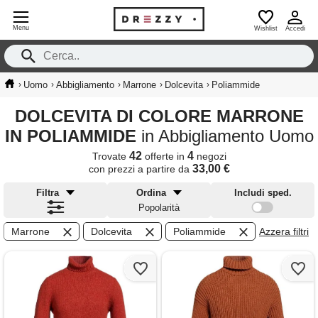
Menu
Wishlist
Accedi
›
›
›
›
›
Uomo
Abbigliamento
Marrone
Dolcevita
Poliammide
DOLCEVITA DI COLORE MARRONE
IN POLIAMMIDE
in Abbigliamento Uomo
42
4
Trovate
offerte in
negozi
33,00 €
con prezzi a partire da
Filtra
Ordina
Includi sped.
Popolarità
Marrone
Dolcevita
Poliammide
Azzera filtri