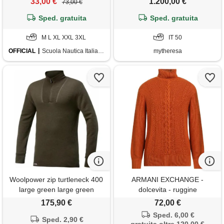
33,00 €
1.200,00 €
73,00 €
Sped. gratuita
Sped. gratuita
M L XL XXL 3XL
IT 50
OFFICIAL
Scuola Nautica Italiana
mytheresa
Woolpower zip turtleneck 400
ARMANI EXCHANGE -
large green large green
dolcevita - ruggine
175,90 €
72,00 €
Sped. 6,00 €
Sped. 2,90 €