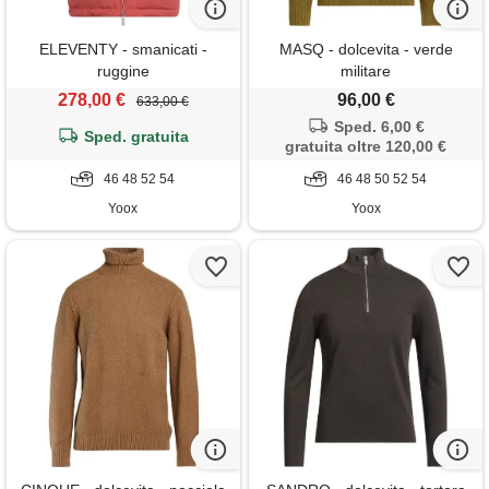
ELEVENTY - smanicati -
MASQ - dolcevita - verde
ruggine
militare
278,00 €
96,00 €
633,00 €
Sped. 6,00 €
Sped. gratuita
gratuita oltre 120,00 €
46 48 52 54
46 48 50 52 54
Yoox
Yoox