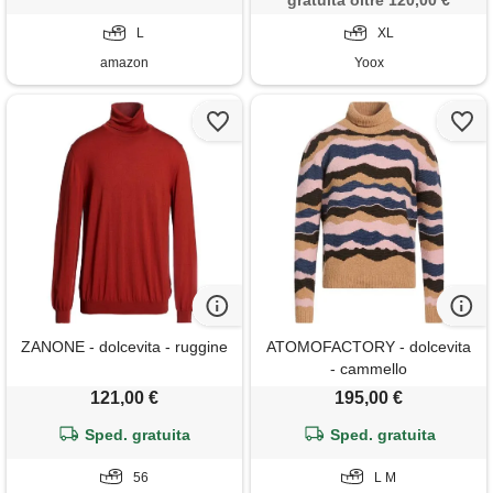
gratuita oltre 120,00 €
L
XL
amazon
Yoox
ZANONE - dolcevita - ruggine
ATOMOFACTORY - dolcevita
- cammello
121,00 €
195,00 €
Sped. gratuita
Sped. gratuita
56
L M