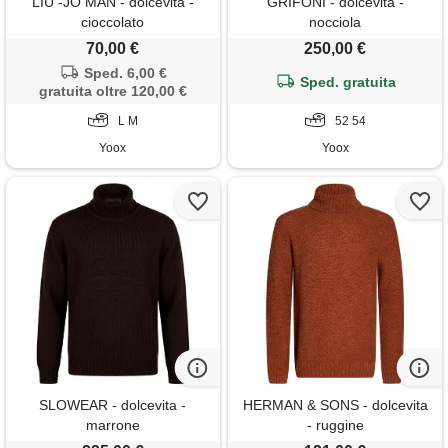
LIU -JO MAN - dolcevita -
GRIFONI - dolcevita -
cioccolato
nocciola
70,00 €
250,00 €
Sped. 6,00 €
Sped. gratuita
gratuita oltre 120,00 €
L M
52 54
Yoox
Yoox
SLOWEAR - dolcevita -
HERMAN & SONS - dolcevita
marrone
- ruggine