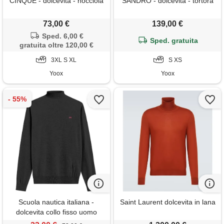
CINQUE - dolcevita - nocciola
SANDRO - dolcevita - tortora
73,00 €
139,00 €
Sped. 6,00 €
Sped. gratuita
gratuita oltre 120,00 €
3XL S XL
S XS
Yoox
Yoox
Scuola nautica italiana -
Saint Laurent dolcevita in lana
dolcevita collo fisso uomo
black