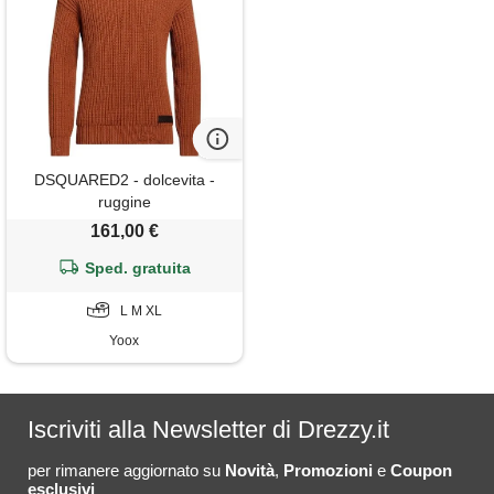
DSQUARED2 - dolcevita -
ruggine
161,00 €
Sped. gratuita
L M XL
Yoox
Iscriviti alla Newsletter di Drezzy.it
per rimanere aggiornato su
Novità
,
Promozioni
e
Coupon
esclusivi