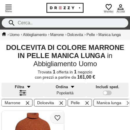
Menu
Wishlist
Accedi
›
›
›
›
›
›
Uomo
Abbigliamento
Marrone
Dolcevita
Pelle
Manica lunga
DOLCEVITA DI COLORE MARRONE
IN PELLE MANICA LUNGA
in
Abbigliamento Uomo
1
1
Trovata
offerta in
negozio
161,00 €
con prezzi a partire da
Filtra
Ordina
Includi sped.
Popolarità
Marrone
Dolcevita
Pelle
Manica lunga