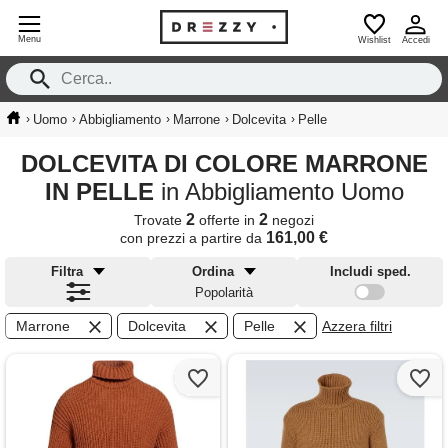
Menu
Wishlist
Accedi
›
›
›
›
›
Uomo
Abbigliamento
Marrone
Dolcevita
Pelle
DOLCEVITA DI COLORE MARRONE
IN PELLE
in Abbigliamento Uomo
2
2
Trovate
offerte in
negozi
161,00 €
con prezzi a partire da
Filtra
Ordina
Includi sped.
Popolarità
Marrone
Dolcevita
Pelle
Azzera filtri