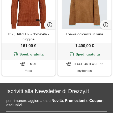
DSQUARED2 - dolcevita -
Loewe dolcevita in lana
ruggine
161,00 €
1.400,00 €
Sped. gratuita
Sped. gratuita
L M XL
IT 44 IT 46 IT 48 IT 52
Yoox
mytheresa
Iscriviti alla Newsletter di Drezzy.it
per rimanere aggiornato su
Novità
,
Promozioni
e
Coupon
esclusivi