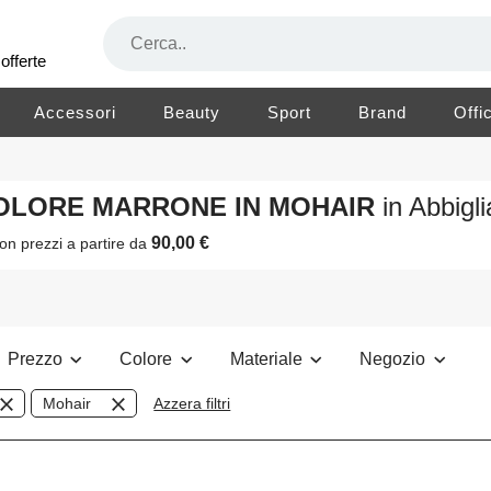
offerte
Accessori
Beauty
Sport
Brand
Offi
 COLORE MARRONE IN MOHAIR
in Abbig
90,00 €
on prezzi a partire da
Prezzo
Colore
Materiale
Negozio
Mohair
Azzera filtri