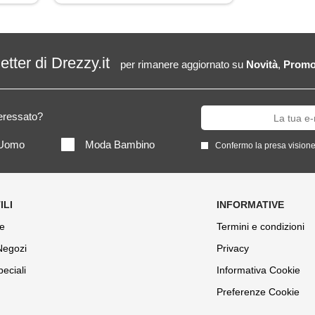
letter di Drezzy.it
per rimanere aggiornato su
Novità
,
Promo
teressato?
Uomo
Moda Bambino
Confermo la presa visione
e
Termini e condizioni
 Negozi
Privacy
peciali
Informativa Cookie
Preferenze Cookie