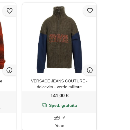
ne
VERSACE JEANS COUTURE -
dolcevita - verde militare
141,00 €
Sped. gratuita
€
M
Yoox