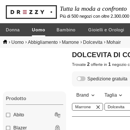
Tutta la moda a confronto
Più di 500 negozi con oltre 2.300.000 
Donna
Uomo
Bambino
Gioielli e Orologi
›
›
›
›
›
Uomo
Abbigliamento
Marrone
Dolcevita
Mohair
DOLCEVITA DI
2
1
Trovate
offerte in
negozio
c
Spedizione gratuita
Brand
Taglia
Prodotto
Marrone
Dolcevita
Abito
Blazer