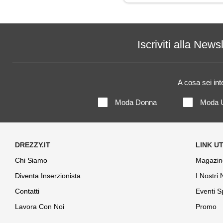
Maglione
Mantella
Iscriviti alla News
Pantaloni
A cosa sei in
Polo
Moda Donna
Moda 
Shorts
Chi Siamo
Magazin
Diventa Inserzionista
I Nostri
Contatti
Eventi S
Lavora Con Noi
Promo