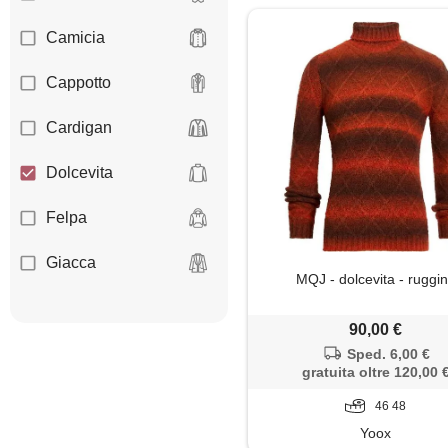
Camicia
Cappotto
Cardigan
Dolcevita
Felpa
Giacca
MQJ - dolcevita - ruggi
Gilet
90,00 €
Giubbotto
Sped. 6,00 €
gratuita oltre 120,00 
Maglia
46 48
Yoox
Maglietta