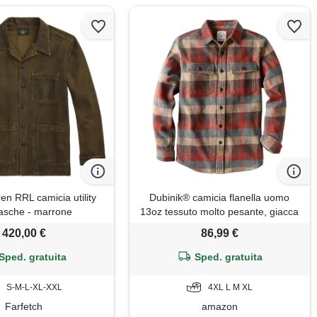
en RRL camicia utility
Dubinik® camicia flanella uomo
asche - marrone
13oz tessuto molto pesante, giacca
pesante maniche lunghe, casual
420,00 €
86,99 €
Sped. gratuita
Sped. gratuita
S-M-L-XL-XXL
4XL L M XL
Farfetch
amazon