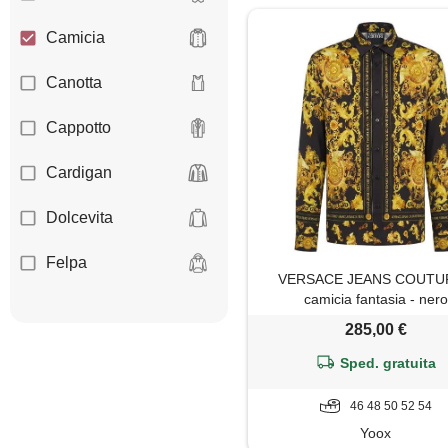
Camicia
Canotta
Cappotto
Cardigan
Dolcevita
Felpa
VERSACE JEANS COUTUR
camicia fantasia - nero
Giacca
285,00 €
Giaccone
Sped. gratuita
Gilet
46 48 50 52 54
Yoox
Giubbotto