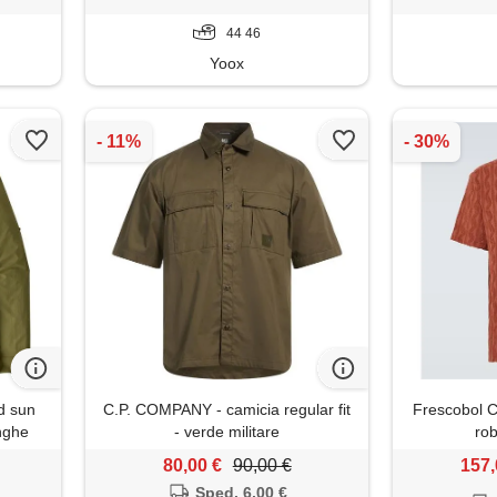
44 46
Yoox
ed sun
C.P. COMPANY - camicia regular fit
Frescobol C
nghe
- verde militare
rob
80,00 €
90,00 €
157,
Sped. 6,00 €