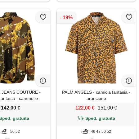
 JEANS COUTURE -
PALM ANGELS - camicia fantasia -
fantasia - cammello
arancione
142,00 €
122,00 €
151,00 €
Sped. gratuita
Sped. gratuita
50 52
46 48 50 52