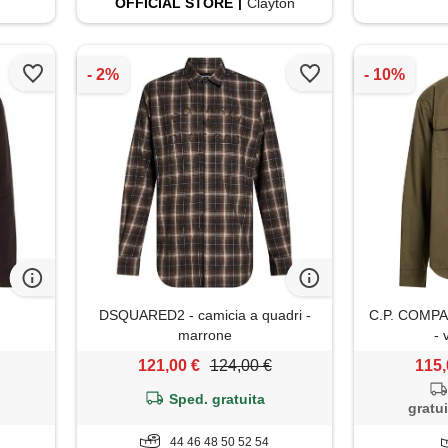
OFFICIAL
STORE
Clayton
DSQUARED2 - camicia a quadri -
C.P. COMPAN
marrone
- 
121,00 €
124,00 €
115,
Sped. gratuita
gratui
44 46 48 50 52 54