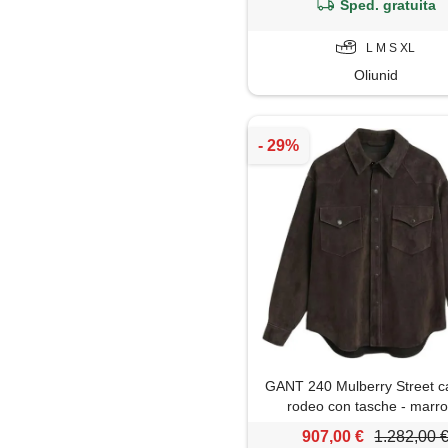
Sped. gratuita
L M S XL
Oliunid
GANT 240 Mulberry Street c
rodeo con tasche - marr
907,00 €
1.282,00 