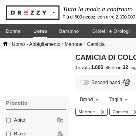
Tutta la moda a confronto
Più di 500 negozi con oltre 2.300.000 
Donna
Uomo
Bambino
Gioielli e Orologi
›
›
›
›
Uomo
Abbigliamento
Marrone
Camicia
CAMICIA DI C
1.866
32
Trovate
offerte in
neg
Second hand
Brand
Taglia
Prodotto
Marrone
Camicia
Abito
Blazer