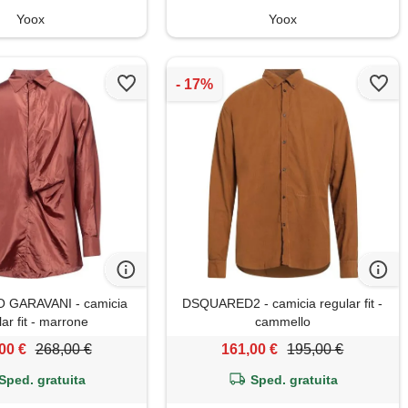
Yoox
Yoox
 GARAVANI - camicia
DSQUARED2 - camicia regular fit -
lar fit - marrone
cammello
00 €
268,00 €
161,00 €
195,00 €
Sped. gratuita
Sped. gratuita