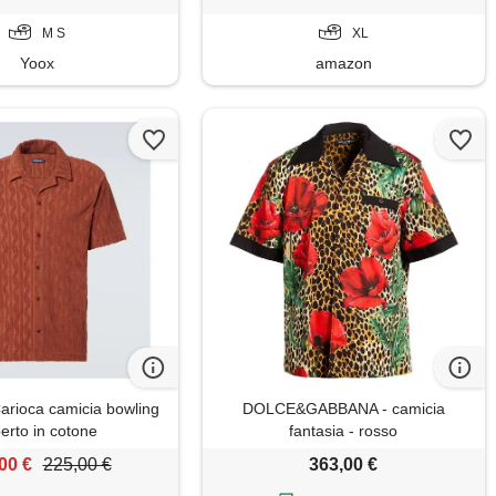
M S
XL
Yoox
amazon
arioca camicia bowling
DOLCE&GABBANA - camicia
erto in cotone
fantasia - rosso
00 €
225,00 €
363,00 €