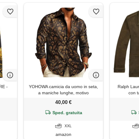
E -
YOHOWA camicia da uomo in seta,
Ralph Laur
a maniche lunghe, motivo
con t
cachemire, jacquard, con bottoni,
40,00 €
stile occidentale, per feste e balli,
nero oro, xxl
Sped. gratuita
XXL
amazon