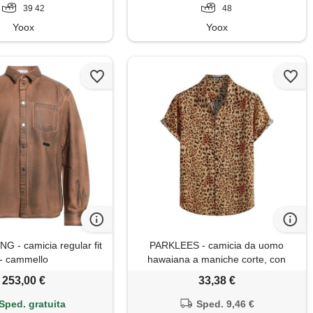
39 42
48
Yoox
Yoox
 - camicia regular fit
PARKLEES - camicia da uomo
- cammello
hawaiana a maniche corte, con
bottoni, estiva, casual, leggera e
253,00 €
33,38 €
vintage, xl
Sped. gratuita
Sped. 9,46 €