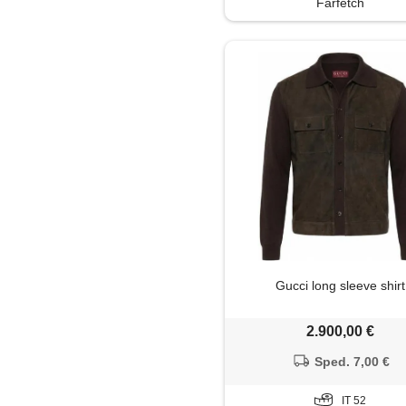
Farfetch
Salopette
Shorts
Soprabito
Trench
Gucci long sleeve shirt
2.900,00 €
Sped. 7,00 €
IT 52