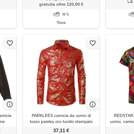
gratuita oltre 120,00 €
M S
Yoox
amicia
PARKLEES camicia da uomo di
REDSTAR c
one
lusso paisley oro lucido stampato
uomo, camic
elegante slim fit button down, rosso,
corte, ca
€
37,11 €
m
camiciotto b