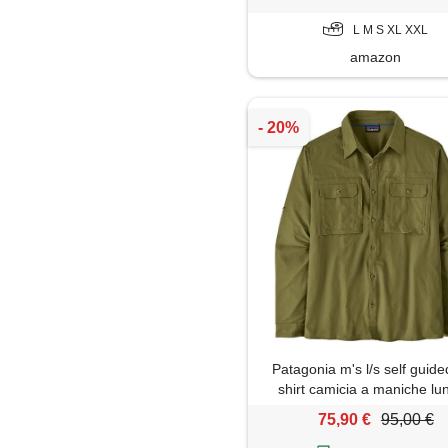
L M S XL XXL
amazon
Patagonia m's l/s self guid
shirt camicia a maniche lu
uomo
75,90 €
95,00 €