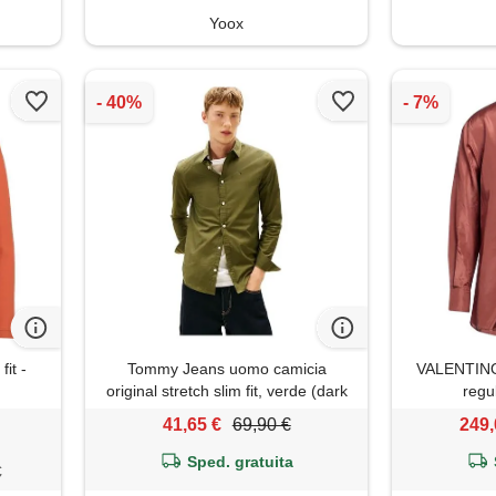
Yoox
it -
Tommy Jeans uomo camicia
VALENTINO
original stretch slim fit, verde (dark
regu
greenery), xs
41,65 €
69,90 €
249,
Sped. gratuita
€