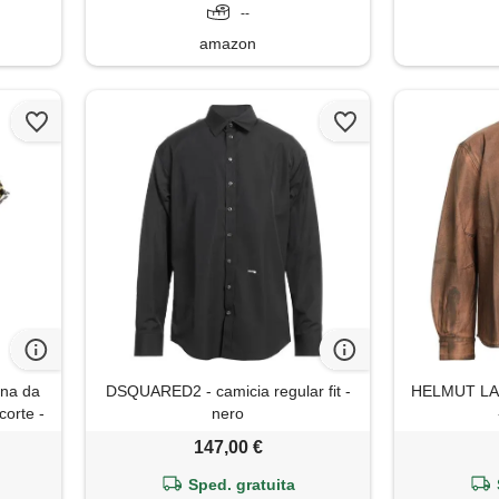
--
amazon
ana da
DSQUARED2 - camicia regular fit -
HELMUT LANG
corte -
nero
tage
147,00 €
Sped. gratuita