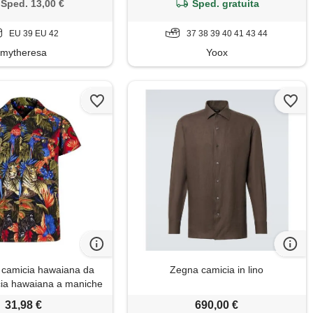
Sped. 13,00 €
Sped. gratuita
EU 39 EU 42
37 38 39 40 41 43 44
mytheresa
Yoox
amicia hawaiana da
Zegna camicia in lino
ia hawaiana a maniche
miciotto divertente -
31,98 €
690,00 €
rutto con animali della