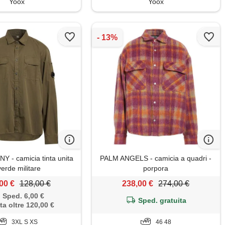
Yoox
Yoox
Y - camicia tinta unita
PALM ANGELS - camicia a quadri -
verde militare
porpora
00 €
128,00 €
238,00 €
274,00 €
Sped. 6,00 €
Sped. gratuita
ta oltre 120,00 €
3XL S XS
46 48