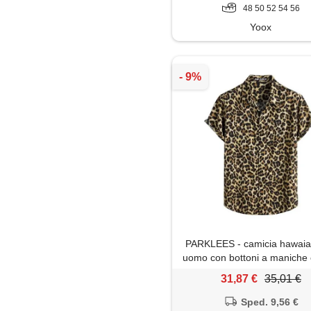
48 50 52 54 56
Yoox
PARKLEES - camicia hawai
uomo con bottoni a maniche 
camicia estiva casual vin
31,87 €
35,01 €
leggera, xl
Sped. 9,56 €