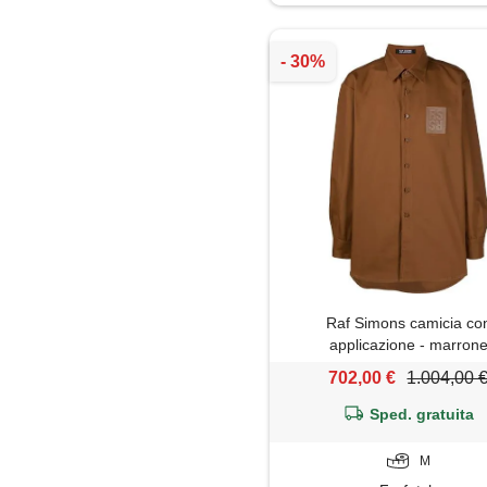
Impermeabile
Jeans
Maglia
Maglietta
Maglione
Mantella
Raf Simons camicia co
Pantaloni
applicazione - marron
702,00 €
1.004,00 
Parka
Sped. gratuita
Piumino
M
Polo