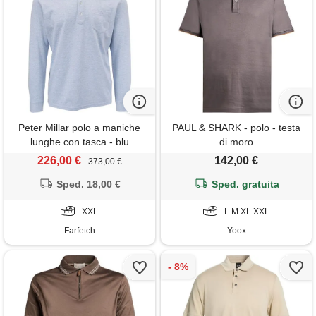
Peter Millar polo a maniche
PAUL & SHARK - polo - testa
lunghe con tasca - blu
di moro
226,00 €
142,00 €
373,00 €
Sped. 18,00 €
Sped. gratuita
XXL
L M XL XXL
Farfetch
Yoox