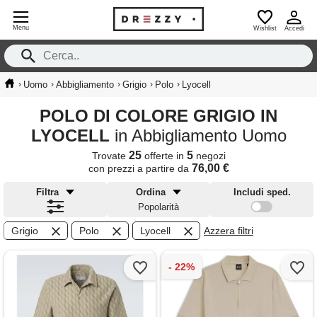
Menu
Wishlist
Accedi
›
›
›
›
›
Uomo
Abbigliamento
Grigio
Polo
Lyocell
POLO DI COLORE GRIGIO IN
LYOCELL
in Abbigliamento Uomo
25
5
Trovate
offerte in
negozi
76,00 €
con prezzi a partire da
Filtra
Ordina
Includi sped.
Popolarità
Grigio
Polo
Lyocell
Azzera filtri