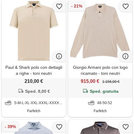
Paul & Shark polo con dettagli
Giorgio Armani polo con logo
a righe - toni neutri
ricamato - toni neutri
210,00 €
915,00 €
1.156,00 €
Sped. 8,00 €
Sped. gratuita
S-M-L-XL-XXL-XXXL-XXXXL-5XL-6XL
48-50-52
Farfetch
Farfetch