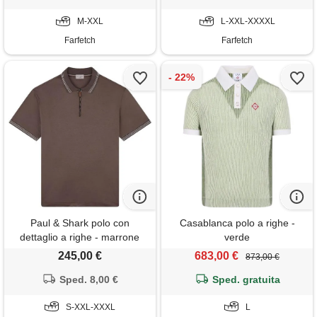
M-XXL
L-XXL-XXXXL
Farfetch
Farfetch
Paul & Shark polo con
Casablanca polo a righe -
dettaglio a righe - marrone
verde
245,00 €
683,00 €
873,00 €
Sped. 8,00 €
Sped. gratuita
S-XXL-XXXL
L