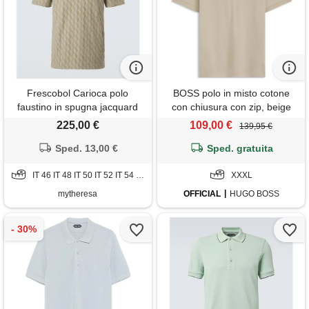
Frescobol Carioca polo
BOSS polo in misto cotone
faustino in spugna jacquard
con chiusura con zip, beige
chiaro
225,00 €
109,00 €
139,95 €
Sped. 13,00 €
Sped. gratuita
IT 46 IT 48 IT 50 IT 52 IT 54 IT 56
XXXL
mytheresa
OFFICIAL
HUGO BOSS