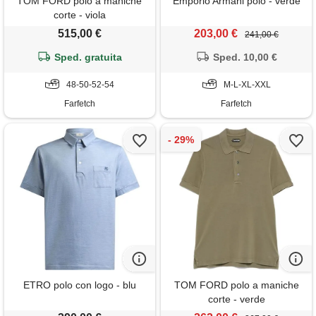
TOM FORD polo a maniche
Emporio Armani polo - verde
corte - viola
515,00 €
203,00 €
241,00 €
Sped. gratuita
Sped. 10,00 €
48-50-52-54
M-L-XL-XXL
Farfetch
Farfetch
ETRO polo con logo - blu
TOM FORD polo a maniche
corte - verde