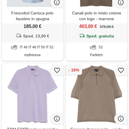
Frescobol Carioca polo
Canali polo in misto cotone
faustino in spugna
con logo - marrone
185,00 €
403,00 €
575,00 €
Sped. 13,00 €
Sped. gratuita
IT 46 IT 48 IT 50 IT 52
52
mytheresa
Farfetch