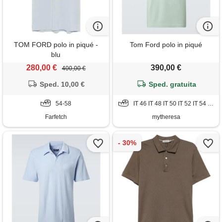
TOM FORD polo in piqué -
Tom Ford polo in piqué
blu
280,00 €
390,00 €
400,00 €
Sped. 10,00 €
Sped. gratuita
54-58
IT 46 IT 48 IT 50 IT 52 IT 54 IT 56
Farfetch
mytheresa