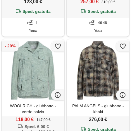
123,00 €
257,00 €
310,00 €
Sped. gratuita
Sped. gratuita
L
46 48
Yoox
Yoox
WOOLRICH - giubbotto -
PALM ANGELS - giubbotto -
verde salvia
khaki
118,00 €
276,00 €
147,00 €
Sped. 6,00 €
Sped. gratuita