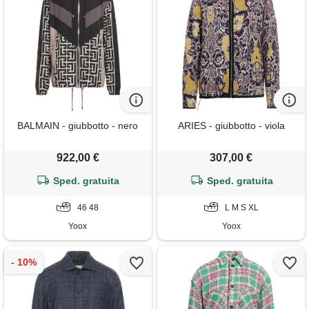
BALMAIN - giubbotto - nero
ARIES - giubbotto - viola
922,00 €
307,00 €
Sped. gratuita
Sped. gratuita
46 48
L M S XL
Yoox
Yoox