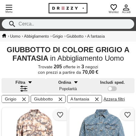
Menu
Wishlist
Accedi
›
›
›
›
›
Uomo
Abbigliamento
Grigio
Giubbotto
A fantasia
GIUBBOTTO DI COLORE GRIGIO A
FANTASIA
in Abbigliamento Uomo
205
3
Trovate
offerte in
negozi
70,00 €
con prezzi a partire da
Filtra
Ordina
Includi sped.
Popolarità
Grigio
Giubbotto
A fantasia
Azzera filtri