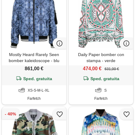
Mostly Heard Rarely Seen
Daily Paper bomber con
bomber kaleidoscope - blu
stampa - verde
861,00 €
474,00 €
631,00 €
Sped. gratuita
Sped. gratuita
XS-S-M-L-XL
S
Farfetch
Farfetch