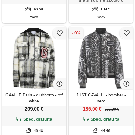
gratuita oltre 120,00 €
48 50
L M S
Yoox
Yoox
GAëLLE Paris - giubbotto - off
JUST CAVALLI - bomber -
white
nero
209,00 €
186,00 €
205,00 €
Sped. gratuita
Sped. gratuita
46 48
44 46