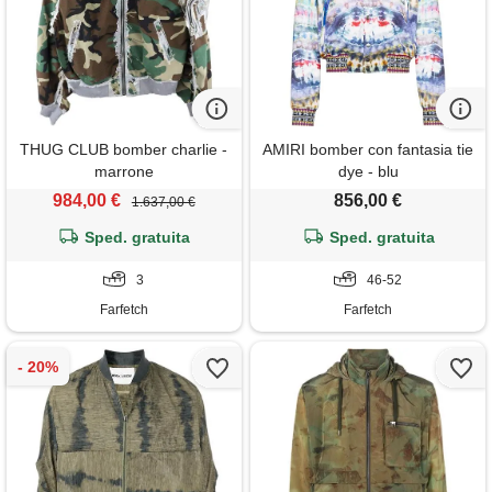
THUG CLUB bomber charlie -
AMIRI bomber con fantasia tie
marrone
dye - blu
984,00 €
856,00 €
1.637,00 €
Sped. gratuita
Sped. gratuita
3
46-52
Farfetch
Farfetch