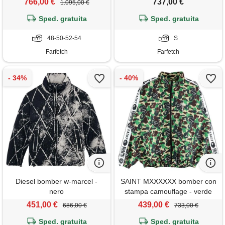
766,00 €
737,00 €
1.095,00 €
Sped. gratuita
Sped. gratuita
48-50-52-54
S
Farfetch
Farfetch
Diesel bomber w-marcel -
SAINT MXXXXXX bomber con
nero
stampa camouflage - verde
451,00 €
439,00 €
686,00 €
733,00 €
Sped. gratuita
Sped. gratuita