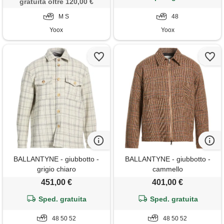
gratuita oltre 120,00 €
M S
48
Yoox
Yoox
BALLANTYNE - giubbotto -
BALLANTYNE - giubbotto -
grigio chiaro
cammello
451,00 €
401,00 €
Sped. gratuita
Sped. gratuita
48 50 52
48 50 52