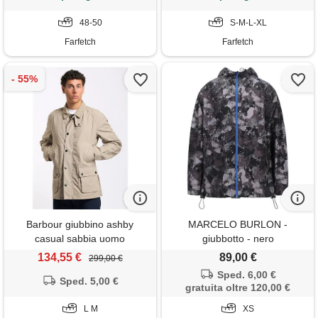
48-50
S-M-L-XL
Farfetch
Farfetch
Barbour giubbino ashby
MARCELO BURLON -
casual sabbia uomo
giubbotto - nero
134,55 €
89,00 €
299,00 €
Sped. 6,00 €
Sped. 5,00 €
gratuita oltre 120,00 €
L M
XS