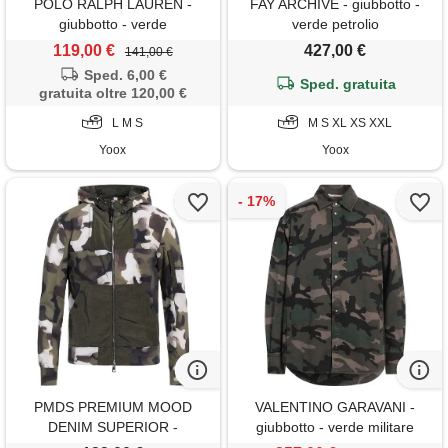
POLO RALPH LAUREN -
FAY ARCHIVE - giubbotto -
giubbotto - verde
verde petrolio
119,00 €
427,00 €
141,00 €
Sped. 6,00 €
Sped. gratuita
gratuita oltre 120,00 €
L M S
M S XL XS XXL
Yoox
Yoox
PMDS PREMIUM MOOD
VALENTINO GARAVANI -
DENIM SUPERIOR -
giubbotto - verde militare
giubbotto - verde militare