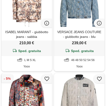
ISABEL MARANT - giubbotto
VERSACE JEANS COUTURE
jeans - sabbia
- giubbotto jeans - blu
210,00 €
239,00 €
Sped. gratuita
Sped. gratuita
L M S XL
46 48 50 52 54 56
Yoox
Yoox