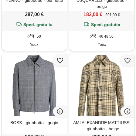
HERNO - giubbotto - blu notte
DSQUARED2 - giubbotto -
beige
287,00 €
182,00 €
201,00 €
Sped. gratuita
Sped. gratuita
50
46 48 50
Yoox
Yoox
BOSS - giubbotto - grigio
AMI ALEXANDRE MATTIUSSI
- giubbotto - beige