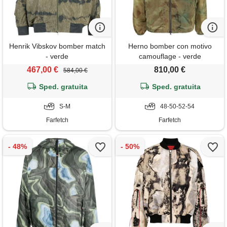
Henrik Vibskov bomber match
Herno bomber con motivo
- verde
camouflage - verde
467,00 €
810,00 €
584,00 €
Sped. gratuita
Sped. gratuita
S-M
48-50-52-54
Farfetch
Farfetch