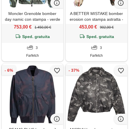
Moncler Grenoble bomber
A BETTER MISTAKE bomber
day namic con stampa - verde
erosion con stampa astratta -
marrone
753,00 €
453,00 €
1.450,00 €
902,00 €
Sped. gratuita
Sped. gratuita
3
3
Farfetch
Farfetch