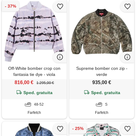
Off-White bomber crop con
Supreme bomber con zip -
fantasia tie dye - viola
verde
816,00 €
935,00 €
1.295,00 €
Sped. gratuita
Sped. gratuita
48-52
S
Farfetch
Farfetch