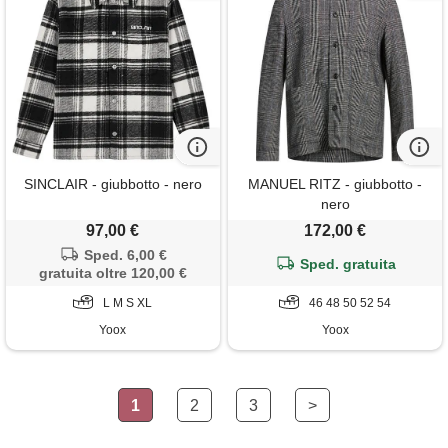
SINCLAIR - giubbotto - nero
MANUEL RITZ - giubbotto -
nero
97,00 €
172,00 €
Sped. 6,00 €
Sped. gratuita
gratuita oltre 120,00 €
L M S XL
46 48 50 52 54
Yoox
Yoox
1
2
3
>