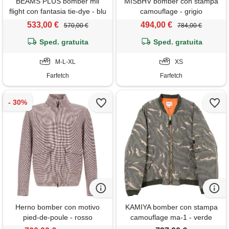
BEAMS PLUS bomber mil
MISBHV bomber con stampa
flight con fantasia tie-dye - blu
camouflage - grigio
533,00 €
494,00 €
570,00 €
784,00 €
Sped. gratuita
Sped. gratuita
M-L-XL
XS
Farfetch
Farfetch
Herno bomber con motivo
KAMIYA bomber con stampa
pied-de-poule - rosso
camouflage ma-1 - verde