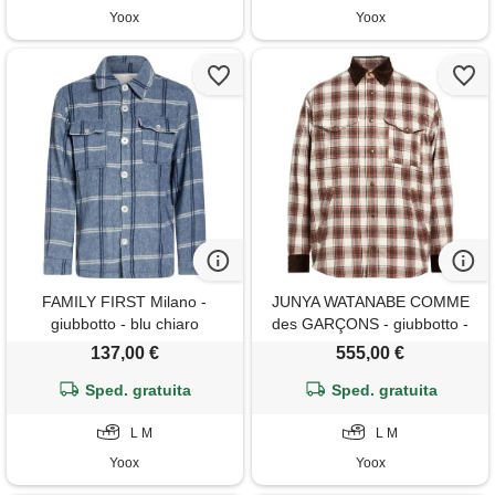
Yoox
Yoox
FAMILY FIRST Milano -
JUNYA WATANABE COMME
giubbotto - blu chiaro
des GARÇONS - giubbotto -
marrone
137,00 €
555,00 €
Sped. gratuita
Sped. gratuita
L M
L M
Yoox
Yoox