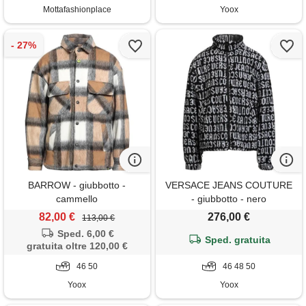
Mottafashionplace
Yoox
BARROW - giubbotto -
VERSACE JEANS COUTURE
cammello
- giubbotto - nero
82,00 €
276,00 €
113,00 €
Sped. 6,00 €
Sped. gratuita
gratuita oltre 120,00 €
46 50
46 48 50
Yoox
Yoox