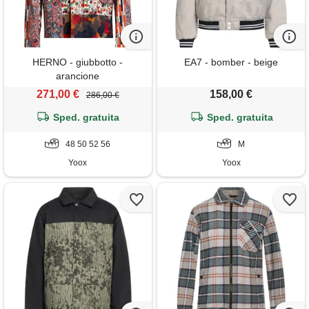
HERNO - giubbotto -
EA7 - bomber - beige
arancione
271,00 €
158,00 €
286,00 €
Sped. gratuita
Sped. gratuita
48 50 52 56
M
Yoox
Yoox