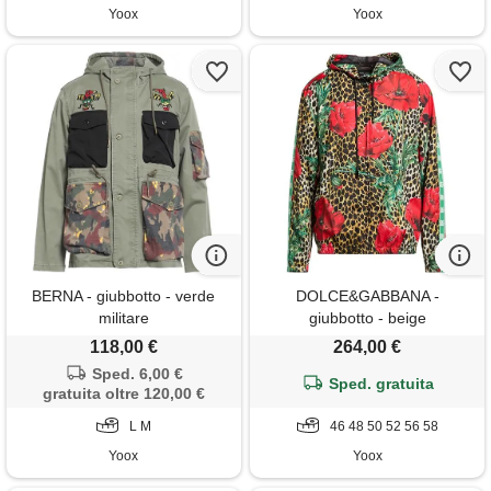
Yoox
Yoox
BERNA - giubbotto - verde
DOLCE&GABBANA -
militare
giubbotto - beige
118,00 €
264,00 €
Sped. 6,00 €
Sped. gratuita
gratuita oltre 120,00 €
L M
46 48 50 52 56 58
Yoox
Yoox