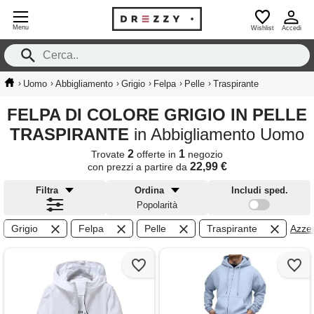
Menu
Wishlist
Accedi
›
›
›
›
›
›
Uomo
Abbigliamento
Grigio
Felpa
Pelle
Traspirante
FELPA DI COLORE GRIGIO IN PELLE
TRASPIRANTE
in Abbigliamento Uomo
2
1
Trovate
offerte in
negozio
22,99 €
con prezzi a partire da
Filtra
Ordina
Includi sped.
Popolarità
Grigio
Felpa
Pelle
Traspirante
Azzera