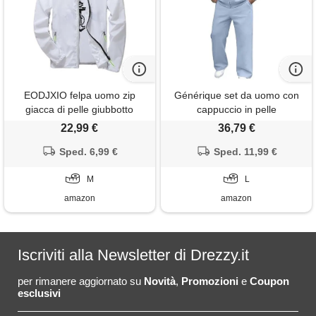
EODJXIO felpa uomo zip
Générique set da uomo con
giacca di pelle giubbotto
cappuccio in pelle
jackets for men leggero moto
scamosciata per primavera 2
22,99 €
36,79 €
invernale lunga
pezzi composto da felpa con
Sped. 6,99 €
cappuccio a maniche lunghe
Sped. 11,99 €
e pantaloni tuta casual
M
comodi e traspiranti, azzurro, l
L
amazon
amazon
Iscriviti alla Newsletter di Drezzy.it
per rimanere aggiornato su
Novità
,
Promozioni
e
Coupon
esclusivi