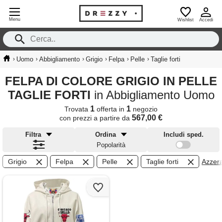
Menu
Wishlist
Accedi
›
›
›
›
›
›
Uomo
Abbigliamento
Grigio
Felpa
Pelle
Taglie forti
FELPA DI COLORE GRIGIO IN PELLE
TAGLIE FORTI
in Abbigliamento Uomo
1
1
Trovata
offerta in
negozio
567,00 €
con prezzi a partire da
Filtra
Ordina
Includi sped.
Popolarità
Grigio
Felpa
Pelle
Taglie forti
Azzera 