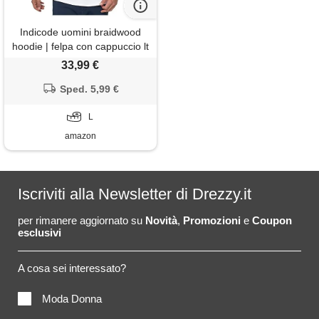
Indicode uomini braidwood
hoodie | felpa con cappuccio lt
grey mix l
33,99 €
Sped. 5,99 €
L
amazon
Iscriviti alla Newsletter di Drezzy.it
per rimanere aggiornato su
Novità
,
Promozioni
e
Coupon
esclusivi
A cosa sei interessato?
Moda Donna