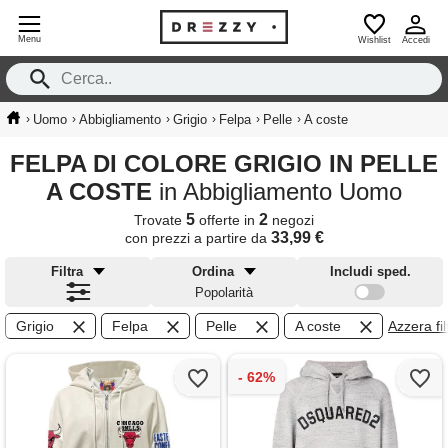
Menu
Wishlist
Accedi
›
›
›
›
›
›
Uomo
Abbigliamento
Grigio
Felpa
Pelle
A coste
FELPA DI COLORE GRIGIO IN PELLE
A COSTE
in Abbigliamento Uomo
5
2
Trovate
offerte in
negozi
33,99 €
con prezzi a partire da
Filtra
Ordina
Includi sped.
Popolarità
Grigio
Felpa
Pelle
A coste
Azzera filt