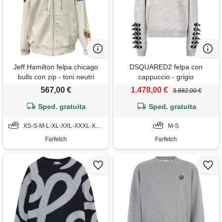
Jeff Hamilton felpa chicago
DSQUARED2 felpa con
bulls con zip - toni neutri
cappuccio - grigio
567,00 €
1.478,00 €
3.882,00 €
Sped. gratuita
Sped. gratuita
XS-S-M-L-XL-XXL-XXXL-XXXXL
M-S
Farfetch
Farfetch