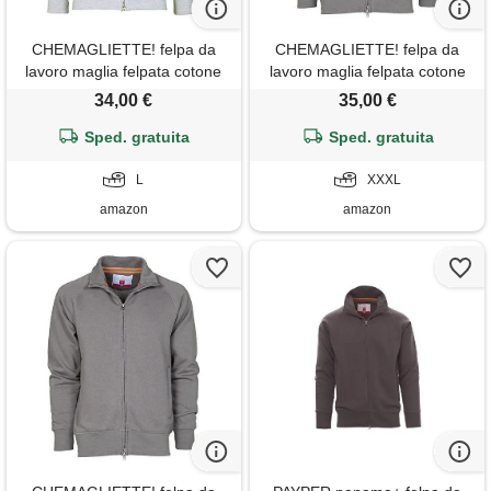
CHEMAGLIETTE! felpa da
CHEMAGLIETTE! felpa da
lavoro maglia felpata cotone
lavoro maglia felpata cotone
con zip intera tasche zip
con zip intera tasche zip
34,00 €
35,00 €
payper panama +, colore:
payper panama +, colore:
grigio melange, taglia: l
Sped. gratuita
smoke, taglia: 3xl
Sped. gratuita
L
XXXL
amazon
amazon