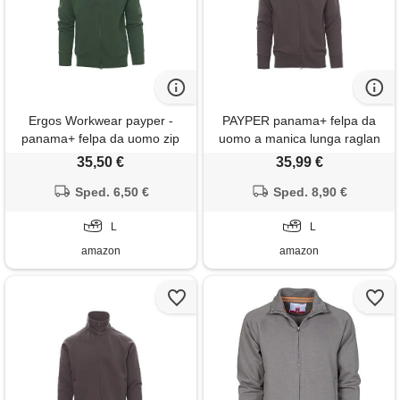
Ergos Workwear payper -
PAYPER panama+ felpa da
panama+ felpa da uomo zip
uomo a manica lunga raglan
intera a manica lunga collo
misto cotone chiusura zip
35,50 €
35,99 €
alto colore: verde, taglia: l
intera polsini vita in costina
Sped. 6,50 €
elasticizzata grigio smoke (l)
Sped. 8,90 €
L
L
amazon
amazon