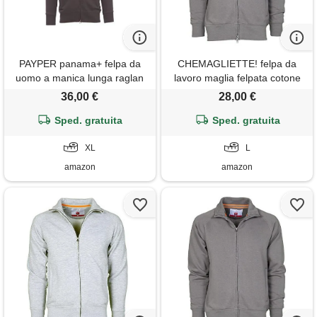
PAYPER panama+ felpa da
CHEMAGLIETTE! felpa da
uomo a manica lunga raglan
lavoro maglia felpata cotone
misto cotone chiusura zip
con zip intera tasche zip
36,00 €
28,00 €
intera polsini vita in costina
payper panama +, colore:
elasticizzata grigio smoke (xl)
Sped. gratuita
smoke, taglia: l
Sped. gratuita
XL
L
amazon
amazon