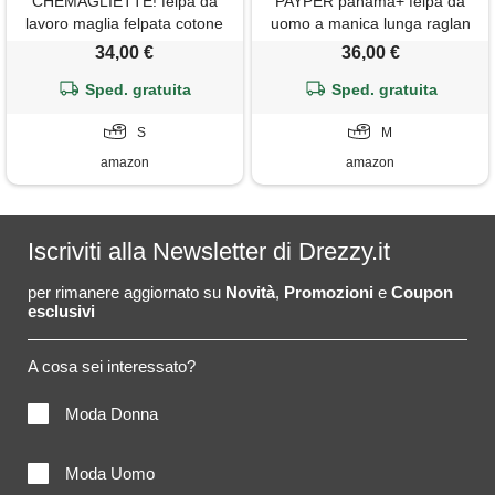
CHEMAGLIETTE! felpa da
PAYPER panama+ felpa da
lavoro maglia felpata cotone
uomo a manica lunga raglan
con zip intera tasche zip
misto cotone chiusura zip
34,00 €
36,00 €
payper panama +, colore:
intera polsini vita in costina
smoke, taglia: s
Sped. gratuita
elasticizzata grigio smoke (m)
Sped. gratuita
S
M
amazon
amazon
Iscriviti alla Newsletter di Drezzy.it
per rimanere aggiornato su
Novità
,
Promozioni
e
Coupon
esclusivi
A cosa sei interessato?
Moda Donna
Moda Uomo