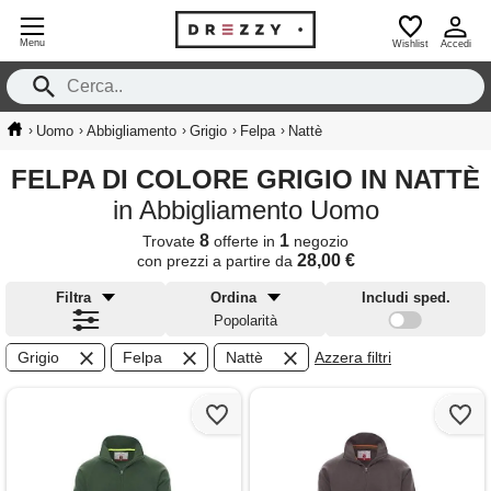
Menu
Wishlist
Accedi
›
›
›
›
›
Uomo
Abbigliamento
Grigio
Felpa
Nattè
FELPA DI COLORE GRIGIO IN NATTÈ
in Abbigliamento Uomo
8
1
Trovate
offerte in
negozio
28,00 €
con prezzi a partire da
Filtra
Ordina
Includi sped.
Popolarità
Grigio
Felpa
Nattè
Azzera filtri