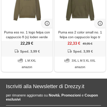
Puma ess no. 1 logo felpa con
Puma ess 2 color small no. 1
cappuccio fl (s) loden verde
felpa con cappuccio logo tr
loden verde
22,29 €
22,33 €
49,95 €
Sped. 3,99 €
Sped. 3,99 €
L M XXL
3XL L M S XL XXL
amazon
amazon
Iscriviti alla Newsletter di Drezzy.it
per rimanere aggiornato su
Novità
,
Promozioni
e
Coupon
esclusivi