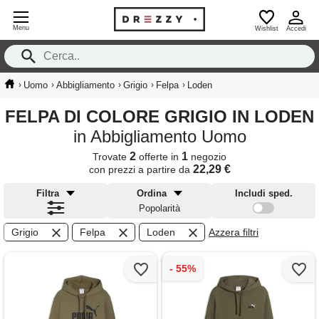
Menu
Wishlist
Accedi
›
›
›
›
›
Uomo
Abbigliamento
Grigio
Felpa
Loden
FELPA DI COLORE GRIGIO IN LODEN
in Abbigliamento Uomo
2
1
Trovate
offerte in
negozio
22,29 €
con prezzi a partire da
Filtra
Ordina
Includi sped.
Popolarità
Grigio
Felpa
Loden
Azzera filtri