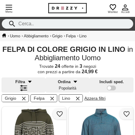
Menu
Wishlist
Accedi
›
›
›
›
›
Uomo
Abbigliamento
Grigio
Felpa
Lino
FELPA DI COLORE GRIGIO IN LINO
in
Abbigliamento Uomo
24
3
Trovate
offerte in
negozi
24,99 €
con prezzi a partire da
Filtra
Ordina
Includi sped.
Popolarità
Grigio
Felpa
Lino
Azzera filtri