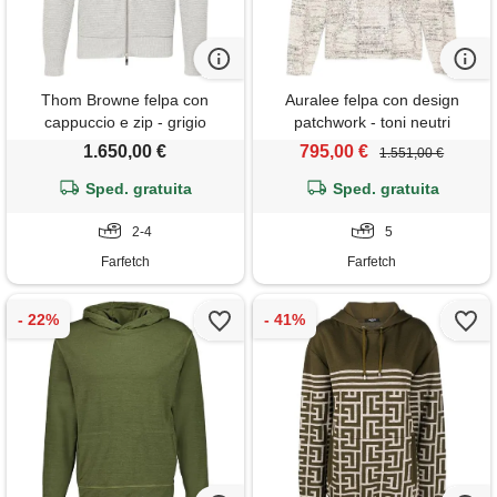
Thom Browne felpa con
Auralee felpa con design
cappuccio e zip - grigio
patchwork - toni neutri
1.650,00 €
795,00 €
1.551,00 €
Sped. gratuita
Sped. gratuita
2-4
5
Farfetch
Farfetch