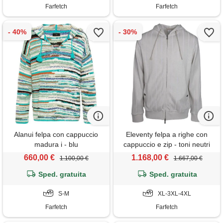
Farfetch
Farfetch
Alanui felpa con cappuccio
Eleventy felpa a righe con
madura i - blu
cappuccio e zip - toni neutri
660,00 €
1.168,00 €
1.100,00 €
1.667,00 €
Sped. gratuita
Sped. gratuita
S-M
XL-3XL-4XL
Farfetch
Farfetch