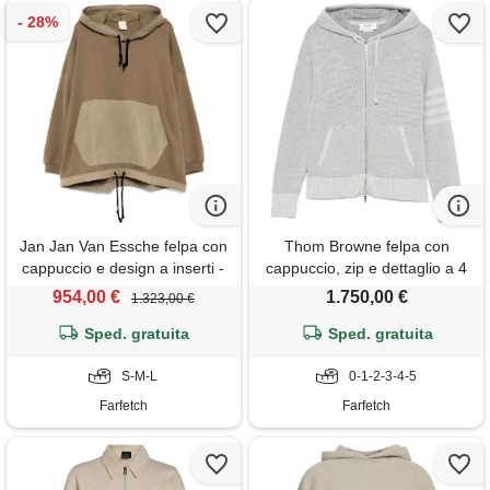
Jan Jan Van Essche felpa con
Thom Browne felpa con
cappuccio e design a inserti -
cappuccio, zip e dettaglio a 4
toni neutri
righe - grigio
954,00 €
1.750,00 €
1.323,00 €
Sped. gratuita
Sped. gratuita
S-M-L
0-1-2-3-4-5
Farfetch
Farfetch