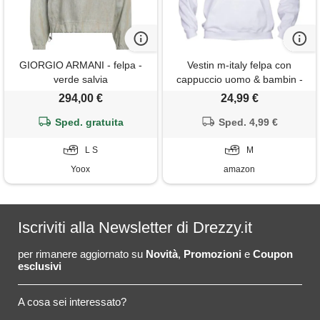
GIORGIO ARMANI - felpa -
Vestin m-italy felpa con
verde salvia
cappuccio uomo & bambin -
disgrazieto lino anni 80 film -
294,00 €
24,99 €
super vestibilità top qualità (it,
Sped. gratuita
testo, m, regular, regular,
Sped. 4,99 €
nero)
L S
M
Yoox
amazon
Iscriviti alla Newsletter di Drezzy.it
per rimanere aggiornato su
Novità
,
Promozioni
e
Coupon
esclusivi
A cosa sei interessato?