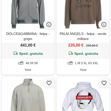
DOLCE&GABBANA - felpa -
PALM ANGELS - felpa - verde
grigio
militare
441,00 €
235,00 €
259,00 €
Sped. gratuita
Sped. gratuita
46 56 58
L M S XL XS XXL
Yoox
Yoox