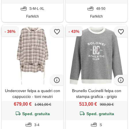
S-M-L-XL
48-50
Farfetch
Farfetch
Undercover felpa a quadri con
Brunello Cucinelli felpa con
cappuccio - toni neutri
stampa grafica - grigio
679,00 €
513,00 €
1.061,00 €
900,00 €
Sped. gratuita
Sped. gratuita
3-4
S