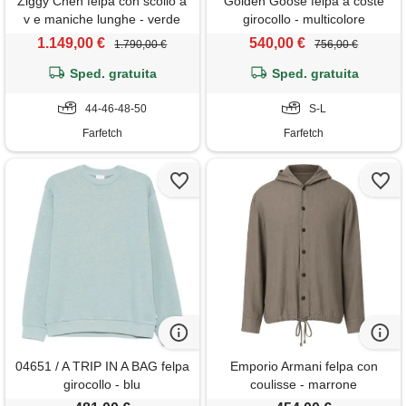
Ziggy Chen felpa con scollo a
Golden Goose felpa a coste
v e maniche lunghe - verde
girocollo - multicolore
1.149,00 €
540,00 €
1.790,00 €
756,00 €
Sped. gratuita
Sped. gratuita
44-46-48-50
S-L
Farfetch
Farfetch
04651 / A TRIP IN A BAG felpa
Emporio Armani felpa con
girocollo - blu
coulisse - marrone