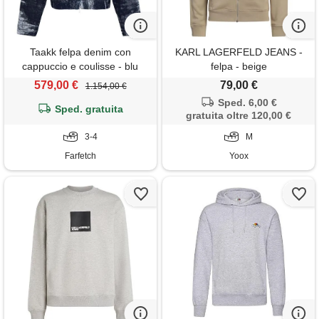
Taakk felpa denim con
KARL LAGERFELD JEANS -
cappuccio e coulisse - blu
felpa - beige
579,00 €
79,00 €
1.154,00 €
Sped. 6,00 €
Sped. gratuita
gratuita oltre 120,00 €
3-4
M
Farfetch
Yoox