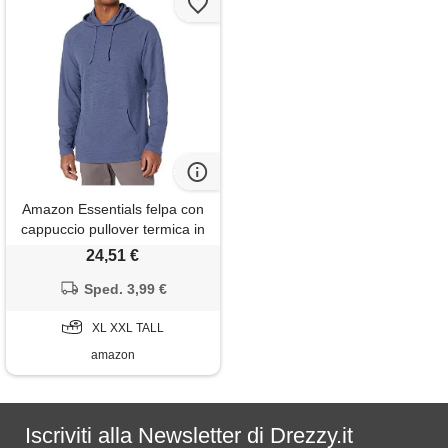
Amazon Essentials felpa con
cappuccio pullover termica in
tessuto a ringrossi a maniche
24,51 €
lunghe (in precedenza
goodthreads) uomo, denim,
Sped. 3,99 €
xxl tall
XL XXL TALL
amazon
Iscriviti alla Newsletter di Drezzy.it