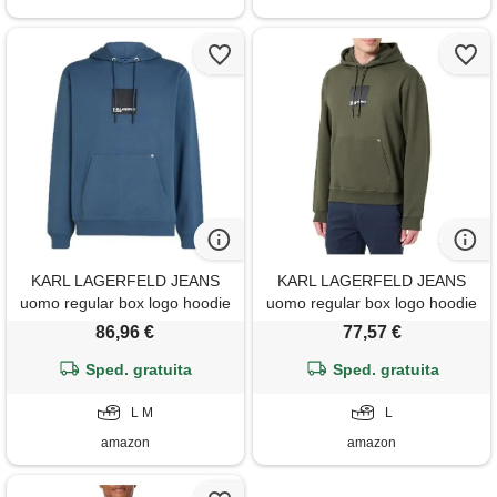
KARL LAGERFELD JEANS
KARL LAGERFELD JEANS
uomo regular box logo hoodie
uomo regular box logo hoodie
vintage indigo l
forest night l
86,96 €
77,57 €
Sped. gratuita
Sped. gratuita
L M
L
amazon
amazon