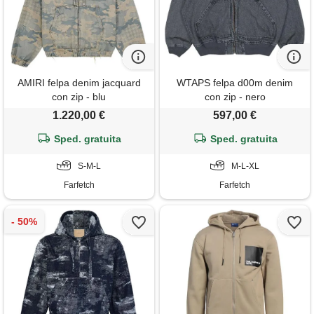
AMIRI felpa denim jacquard
WTAPS felpa d00m denim
con zip - blu
con zip - nero
1.220,00 €
597,00 €
Sped. gratuita
Sped. gratuita
S-M-L
M-L-XL
Farfetch
Farfetch