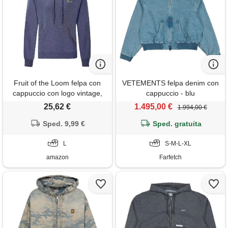
Fruit of the Loom felpa con
VETEMENTS felpa denim con
cappuccio con logo vintage,
cappuccio - blu
blu navy mélange, taglia l
25,62 €
1.495,00 €
1.994,00 €
Sped. 9,99 €
Sped. gratuita
L
S-M-L-XL
amazon
Farfetch