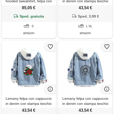
hooded sweatshirt, felpa con
in denim con stampa teschio
cappuccio, uomo, faded
unisex felpa con cappuccio in
85,05 €
43,54 €
denim, s
denim con teschio y2k felpe
Sped. gratuita
con cappuccio per teenager
Sped. 3,99 €
adulto
S
L XL
amazon
amazon
Lemany felpa con cappuccio
Lemany felpa con cappuccio
in denim con stampa teschio
in denim con stampa teschio
unisex felpa con cappuccio in
unisex felpa con cappuccio in
43,54 €
43,54 €
denim con teschio y2k felpe
denim con teschio y2k felpe