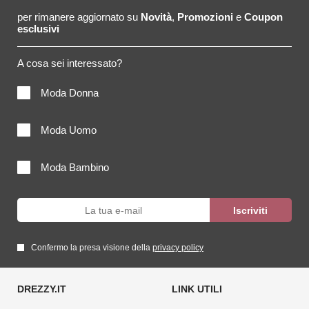
per rimanere aggiornato su
Novità
,
Promozioni
e
Coupon
esclusivi
A cosa sei interessato?
Moda Donna
Moda Uomo
Moda Bambino
Confermo la presa visione della
privacy policy