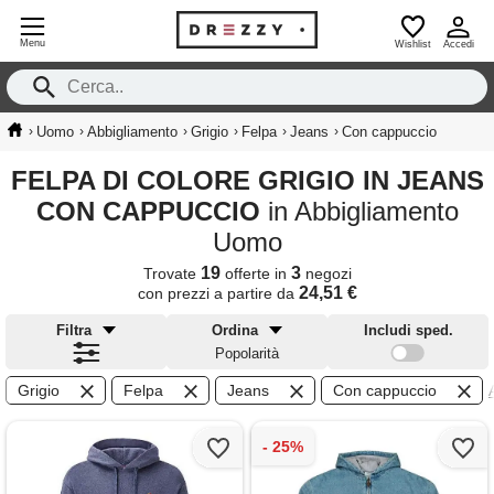
Menu
Wishlist
Accedi
›
›
›
›
›
›
Uomo
Abbigliamento
Grigio
Felpa
Jeans
Con cappuccio
FELPA DI COLORE GRIGIO IN JEANS
CON CAPPUCCIO
in Abbigliamento
Uomo
19
3
Trovate
offerte in
negozi
24,51 €
con prezzi a partire da
Filtra
Ordina
Includi sped.
Popolarità
Grigio
Felpa
Jeans
Con cappuccio