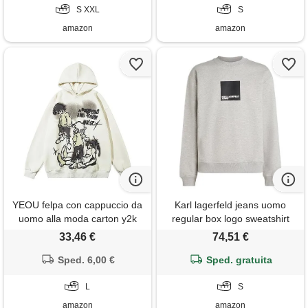
S XXL
S
amazon
amazon
YEOU felpa con cappuccio da
Karl lagerfeld jeans uomo
uomo alla moda carton y2k
regular box logo sweatshirt
harajuku hip hop streetwear
light heather grey s
33,46 €
74,51 €
casual felpa con cappuccio,
Sped. 6,00 €
large
Sped. gratuita
L
S
amazon
amazon