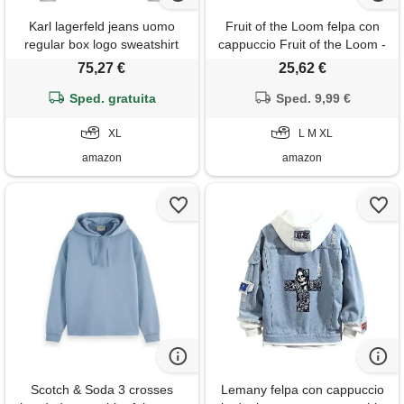
Karl lagerfeld jeans uomo
Fruit of the Loom felpa con
regular box logo sweatshirt
cappuccio Fruit of the Loom -
light heather grey xl
logo vintage piccolo, grigio
75,27 €
25,62 €
mélange - taglia: m
Sped. gratuita
Sped. 9,99 €
XL
L M XL
amazon
amazon
Scotch & Soda 3 crosses
Lemany felpa con cappuccio