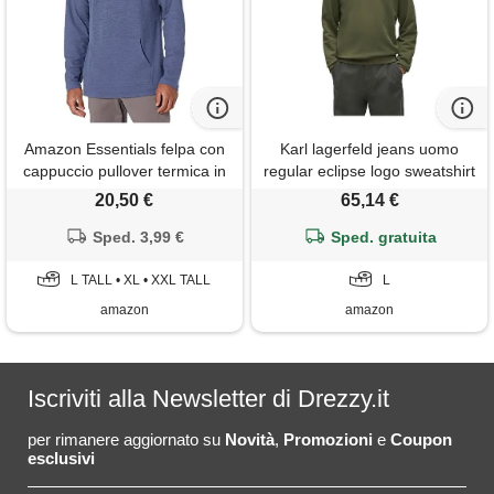
Amazon Essentials felpa con
Karl lagerfeld jeans uomo
cappuccio pullover termica in
regular eclipse logo sweatshirt
tessuto a ringrossi a maniche
forest night l
20,50 €
65,14 €
lunghe (in precedenza
goodthreads) uomo, denim, l
Sped. 3,99 €
Sped. gratuita
tall
L TALL • XL • XXL TALL
L
amazon
amazon
Iscriviti alla Newsletter di Drezzy.it
per rimanere aggiornato su
Novità
,
Promozioni
e
Coupon
esclusivi