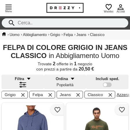
Menu
Wishlist
Accedi
›
›
›
›
›
›
Uomo
Abbigliamento
Grigio
Felpa
Jeans
Classico
FELPA DI COLORE GRIGIO IN JEANS
CLASSICO
in Abbigliamento Uomo
2
1
Trovate
offerte in
negozio
20,50 €
con prezzi a partire da
Filtra
Ordina
Includi sped.
Popolarità
Grigio
Felpa
Jeans
Classico
Azzera f