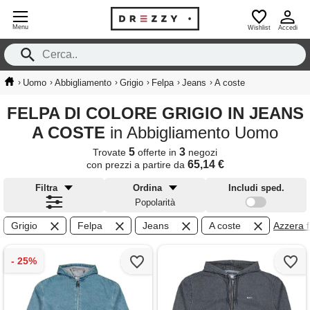
Menu
Wishlist
Accedi
›
›
›
›
›
›
Uomo
Abbigliamento
Grigio
Felpa
Jeans
A coste
FELPA DI COLORE GRIGIO IN JEANS
A COSTE
in Abbigliamento Uomo
5
3
Trovate
offerte in
negozi
65,14 €
con prezzi a partire da
Filtra
Ordina
Includi sped.
Popolarità
Grigio
Felpa
Jeans
A coste
Azzera fi