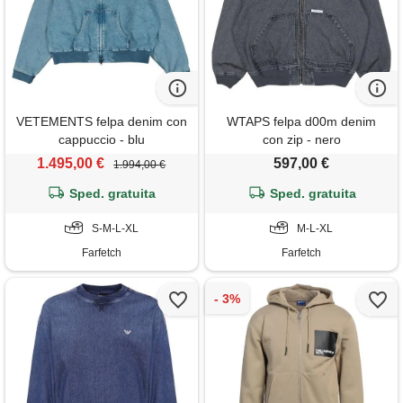
VETEMENTS felpa denim con
WTAPS felpa d00m denim
cappuccio - blu
con zip - nero
1.495,00 €
597,00 €
1.994,00 €
Sped. gratuita
Sped. gratuita
S-M-L-XL
M-L-XL
Farfetch
Farfetch