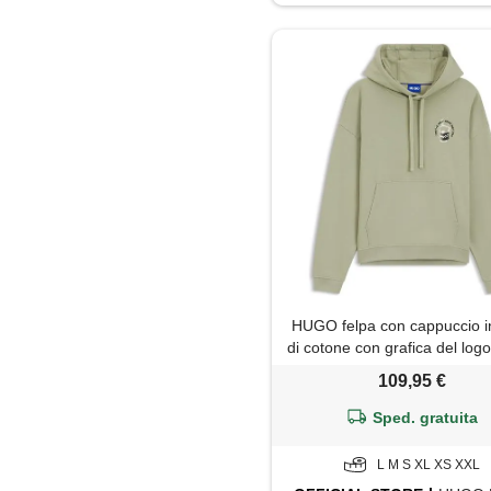
Maglia
Maglietta
Maglione
Pantaloni
Parka
Piumino
HUGO felpa con cappuccio in
Polo
di cotone con grafica del logo
109,95 €
Salopette
Sped. gratuita
Shorts
L M S XL XS XXL