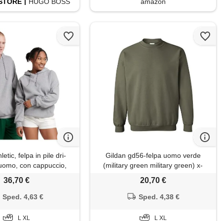
STORE
HUGO BOSS
amazon
letic, felpa in pile dri-
Gildan gd56-felpa uomo verde
uomo, con cappuccio,
(military green military green) x-
nte, in misto cotone,
large
36,70 €
20,70 €
 comoda, taglie s-4x, x-
large
Sped. 4,63 €
Sped. 4,38 €
L XL
L XL