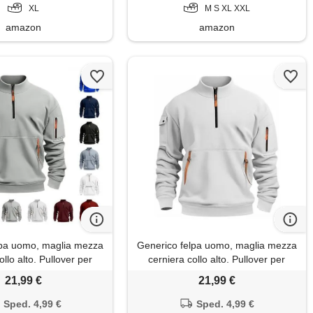
gy2, s
XL
M S XL XXL
amazon
amazon
lpa uomo, maglia mezza
Generico felpa uomo, maglia mezza
ollo alto. Pullover per
cerniera collo alto. Pullover per
'aperto, lavoro leggero e
attività all'aperto, lavoro leggero e
21,99 €
21,99 €
no, vestibilità regolare
uso quotidiano, vestibilità regolare
Sped. 4,99 €
Sped. 4,99 €