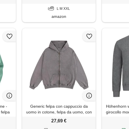
L M XXL
amazon
ne -
Generic felpa con cappuccio da
Höhenhorn w
 felpa
uomo in cotone, felpa da uomo, con
girocollo mod
so
cappuccio, oversize, con tasche,
gr
27,69 €
ro
casual, con cappuccio, per autunno