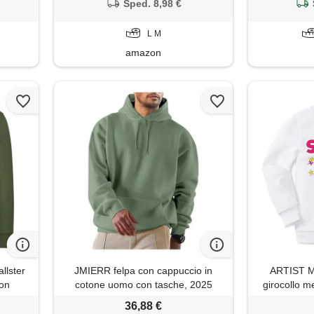
e inverno, grigio. , m
Sped. 8,98 €
L M
amazon
lster
JMIERR felpa con cappuccio in
ARTIST M
con
cotone uomo con tasche, 2025
girocollo me
, l
casual hoodie lunghe pullover
alta qualità 
36,88 €
verde, l
anni, 8 an