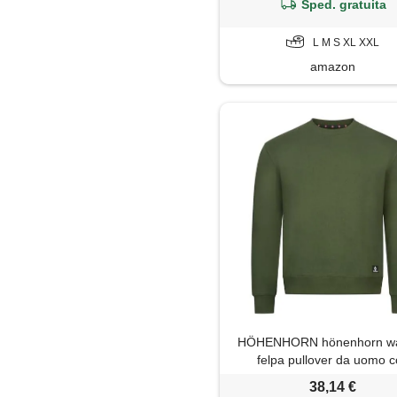
Sped. gratuita
L M S XL XXL
amazon
HÖHENHORN hönenhorn wal
felpa pullover da uomo 
girocollo, in cotone, verde
38,14 €