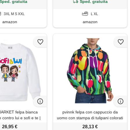
Sped. gratuita
Sped. gratuita
3XL M S XXL
L XL
amazon
amazon
ARKET felpa bianca
pvinnk felpa con cappuccio da
 contro lui e sofi e te |
uomo con stampa di tulipani colorati
made in italy (it, età, 7
traspirante per la primavera
26,95 €
28,13 €
ni, regular, standard,
autunno e inverno felpa, nero, 4x-