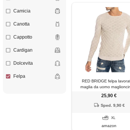
Camicia
Canotta
Cappotto
Cardigan
Dolcevita
Felpa
RED BRIDGE felpa lavora
maglia da uomo maglioncin
Giacca
cotone structured beige 
25,90 €
Gilet
Sped. 9,90 €
Giubbotto
XL
amazon
Jeans