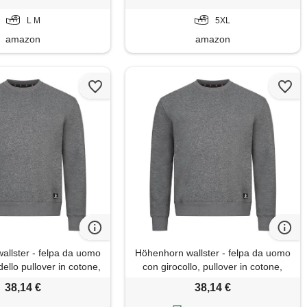
L M
5XL
amazon
amazon
allster - felpa da uomo
Höhenhorn wallster - felpa da uomo
ello pullover in cotone,
con girocollo, pullover in cotone,
igio scuro, m
grigio scuro, l
38,14 €
38,14 €