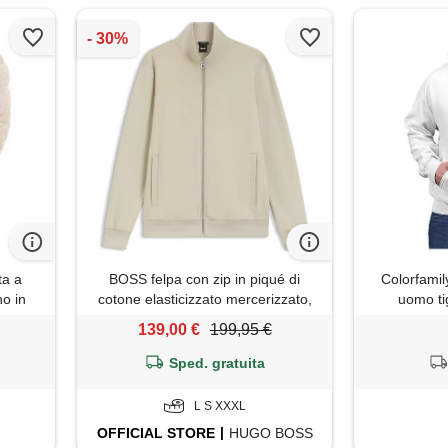
ta a
BOSS felpa con zip in piqué di
Colorfamil
o in
cotone elasticizzato mercerizzato,
uomo ti
xl
beige chiaro
139,00 €
199,95 €
Sped. gratuita
L S XXXL
OFFICIAL
STORE
HUGO BOSS