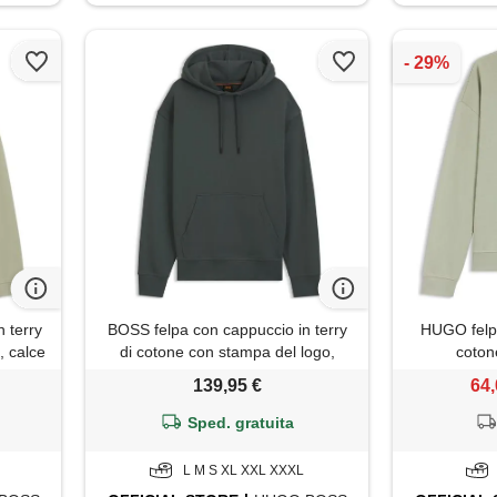
 terry
BOSS felpa con cappuccio in terry
HUGO felpa 
, calce
di cotone con stampa del logo,
coton
verde scuro
139,95 €
64,
Sped. gratuita
L M S XL XXL XXXL