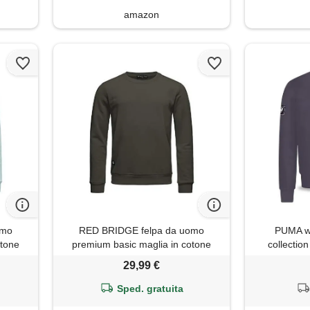
amazon
omo
RED BRIDGE felpa da uomo
PUMA w
otone
premium basic maglia in cotone
collectio
verde m
cerniera - 
29,99 €
spalla 
traspiran
Sped. gratuita
logist