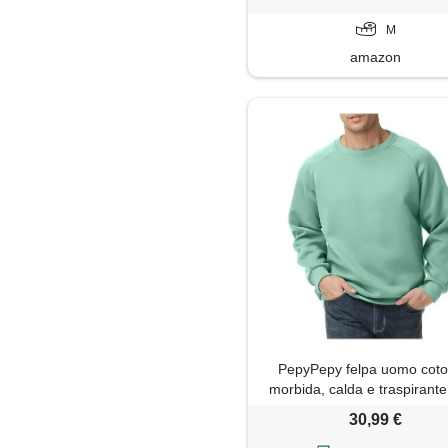
bianco, m
M
amazon
PepyPepy felpa uomo coto
morbida, calda e traspirante
girocollo da uomo per u
30,99 €
quotidiano & tempo libe