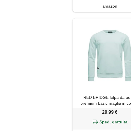
amazon
RED BRIDGE felpa da u
premium basic maglia in c
menta s
29,99 €
Sped. gratuita