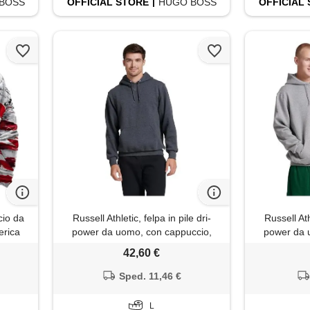
BOSS
OFFICIAL
STORE
HUGO BOSS
OFFICIAL
cio da
Russell Athletic, felpa in pile dri-
Russell Ath
erica
power da uomo, con cappuccio,
power da 
ndiera
traspirante, in misto cotone,
traspira
42,60 €
omo,
vestibilità comoda, taglie s-4x, large
vestibilità
 felpa
Sped. 11,46 €
4xl
L