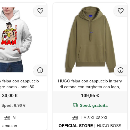
y felpa con cappuccio
HUGO felpa con cappuccio in terry
gre naoto - anni 80
di cotone con targhetta con logo,
oliva
30,00 €
109,95 €
Sped. 6,90 €
Sped. gratuita
M
L M S XL XS XXL
amazon
OFFICIAL
STORE
HUGO BOSS