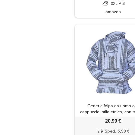
3XL M S
amazon
Generic felpa da uomo 
cappuccio, stile etnico, con 
marsupio, morbida, casual, 
20,99 €
tempo libero, traspirante e 
autunno a maniche lunghe,
Sped. 5,99 €