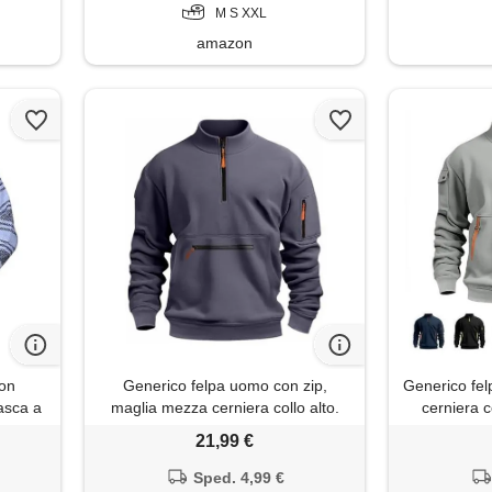
M S XXL
amazon
con
Generico felpa uomo con zip,
Generico fe
tasca a
maglia mezza cerniera collo alto.
cerniera c
per il
Pullover per attività all'aperto,
attività all
21,99 €
calda
lavoro leggero e uso quotidiano,
uso quotidia
 01-
vestibilità regolare
Sped. 4,99 €