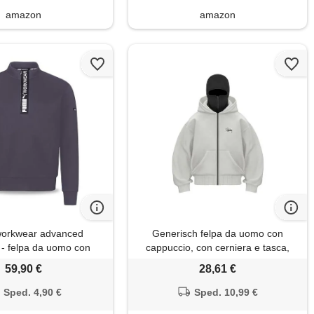
amazon
amazon
orkwear advanced
Generisch felpa da uomo con
n - felpa da uomo con
cappuccio, con cerniera e tasca,
scomparto utility sulla
con cappuccio invernale con
59,90 €
28,61 €
- tessuto robusto e
passamontagna, giacca con
te - per artigianato e
cappuccio traspirante, oversized,
Sped. 4,90 €
Sped. 10,99 €
ica, antracite. , xl
con cappuccio regolare, streetwear,