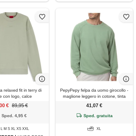
relaxed fit in terry di
PepyPepy felpa da uomo girocollo -
e con logo, calce
maglione leggero in cotone, tinta
unita, per tutti i giorni e a strati,
00 €
89,95 €
41,07 €
verde slavato, xl
Sped. 4,95 €
Sped. gratuita
L M S XL XS XXL
XL