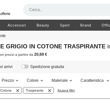
offerte
Accessori
Beauty
Sport
Brand
Offi
ante
RE GRIGIO IN COTONE TRASPIRANTE
20,69 €
on prezzi a partire da
i arrivi
Spedizione gratuita
Prezzo
Colore
Materiale
Caratteristica
Cotone
Traspirante
Azzera filtri