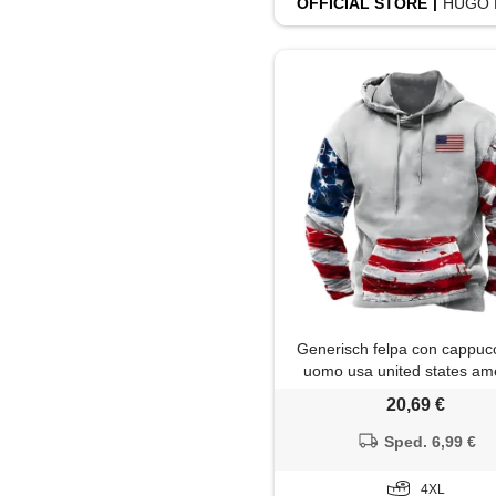
OFFICIAL
STORE
HUGO 
Generisch felpa con cappuc
uomo usa united states am
independence day hoody ba
20,69 €
nazionale americana da u
vestibilità normale, comoda
Sped. 6,99 €
con tasca a marsupio, c, 
4XL