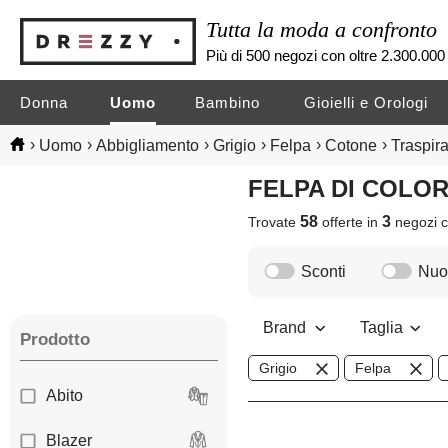
Tutta la moda a confronto
Più di 500 negozi con oltre 2.300.000 
Donna
Uomo
Bambino
Gioielli e Orologi
›
›
›
›
›
›
Uomo
Abbigliamento
Grigio
Felpa
Cotone
Traspir
FELPA DI COLO
58
3
Trovate
offerte in
negozi
c
Sconti
Nuov
Brand
Taglia
Prodotto
Grigio
Felpa
Abito
Blazer