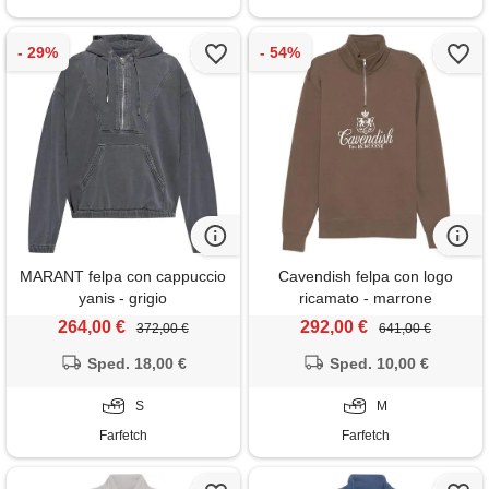
MARANT felpa con cappuccio
Cavendish felpa con logo
yanis - grigio
ricamato - marrone
264,00 €
292,00 €
372,00 €
641,00 €
Sped. 18,00 €
Sped. 10,00 €
S
M
Farfetch
Farfetch