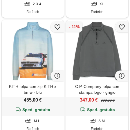
2-3-4
XL
Farfetch
Farfetch
KITH felpa con zip KITH x
C.P. Company felpa con
bmw - blu
stampa logo - grigio
455,00 €
347,00 €
390,00 €
Sped. gratuita
Sped. gratuita
M-L
S-M
Farfetch
Farfetch