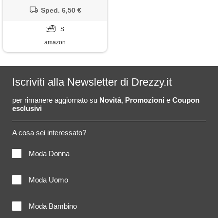
con cerniera corta parasudore
interno (it, testo, s, regular,
Sped. 6,50 €
regular, grigio)
S
amazon
Iscriviti alla Newsletter di Drezzy.it
per rimanere aggiornato su
Novità
,
Promozioni
e
Coupon
esclusivi
A cosa sei interessato?
Moda Donna
Moda Uomo
Moda Bambino