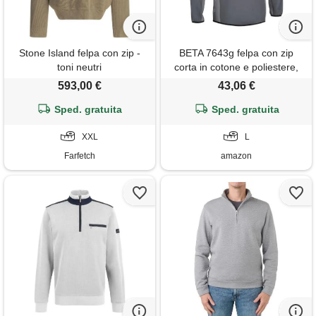
Stone Island felpa con zip -
BETA 7643g felpa con zip
toni neutri
corta in cotone e poliestere,
taglia l, con dettagli reflex e
593,00 €
43,06 €
taschino frontale, peso 280 g,
Sped. gratuita
colore antracite e grigio chiaro
Sped. gratuita
XXL
L
Farfetch
amazon