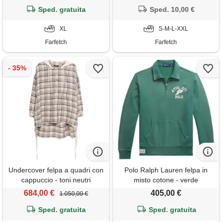
Sped. gratuita
Sped. 10,00 €
XL
S-M-L-XXL
Farfetch
Farfetch
Undercover felpa a quadri con
Polo Ralph Lauren felpa in
cappuccio - toni neutri
misto cotone - verde
684,00 €
405,00 €
1.050,00 €
Sped. gratuita
Sped. gratuita