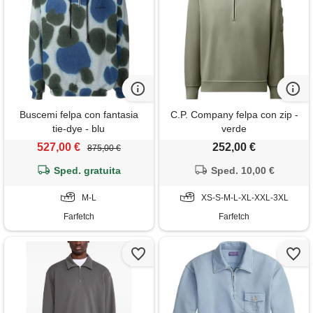
Buscemi felpa con fantasia
C.P. Company felpa con zip -
tie-dye - blu
verde
527,00 €
252,00 €
875,00 €
Sped. gratuita
Sped. 10,00 €
M-L
XS-S-M-L-XL-XXL-3XL
Farfetch
Farfetch