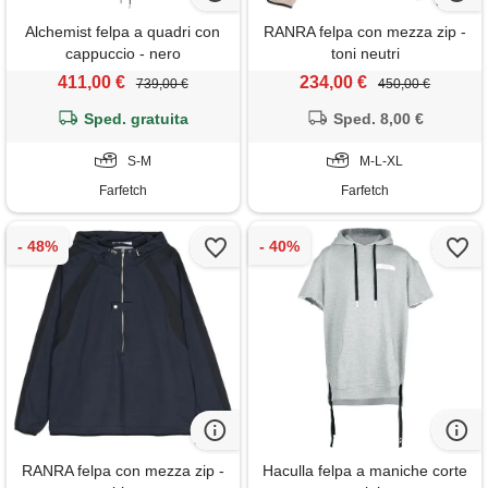
Alchemist felpa a quadri con
RANRA felpa con mezza zip -
cappuccio - nero
toni neutri
411,00 €
234,00 €
739,00 €
450,00 €
Sped. gratuita
Sped. 8,00 €
S-M
M-L-XL
Farfetch
Farfetch
RANRA felpa con mezza zip -
Haculla felpa a maniche corte