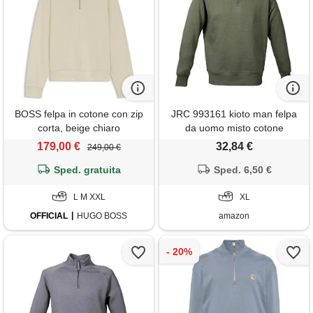
BOSS felpa in cotone con zip
JRC 993161 kioto man felpa
corta, beige chiaro
da uomo misto cotone
poliestere collo a lupetto
179,00 €
32,84 €
249,00 €
chiusura zip corta verde
Sped. gratuita
militare (xl)
Sped. 6,50 €
L M XXL
XL
OFFICIAL
HUGO BOSS
amazon