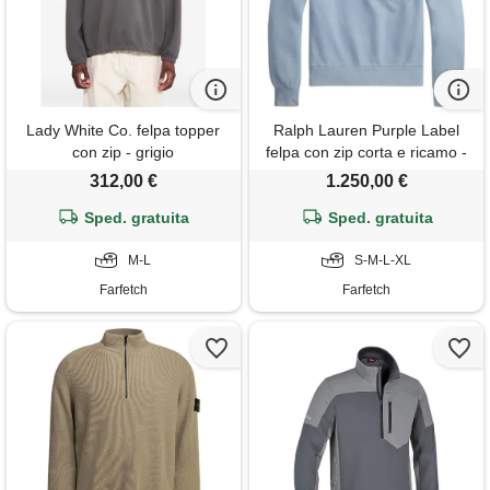
Lady White Co. felpa topper
Ralph Lauren Purple Label
con zip - grigio
felpa con zip corta e ricamo -
blu
312,00 €
1.250,00 €
Sped. gratuita
Sped. gratuita
M-L
S-M-L-XL
Farfetch
Farfetch