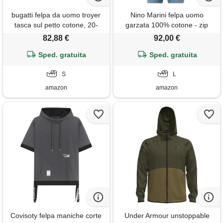
bugatti felpa da uomo troyer
Nino Marini felpa uomo
tasca sul petto cotone, 20-
garzata 100% cotone - zip
ecru, s
corta mezzo collo - taglie m/l -
82,88 €
92,00 €
stock di prodotti di prima
Sped. gratuita
scelta. Fine serie (it, testo, l,
Sped. gratuita
regular, regular)
S
L
amazon
amazon
Covisoty felpa maniche corte
Under Armour unstoppable