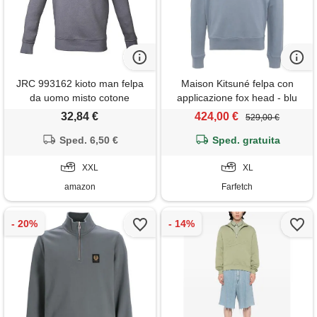
JRC 993162 kioto man felpa
Maison Kitsuné felpa con
da uomo misto cotone
applicazione fox head - blu
poliestere collo a lupetto
32,84 €
424,00 €
529,00 €
chiusura zip corta grigio (xxl)
Sped. 6,50 €
Sped. gratuita
XXL
XL
amazon
Farfetch