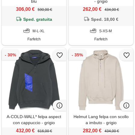
blu
- grigio
306,00 €
262,00 €
590,00 €
434,00 €
Sped. gratuita
Sped. 18,00 €
M-L-XL
S-XS-M
Farfetch
Farfetch
A-COLD-WALL* felpa aspect
Helmut Lang felpa con scollo
con cappuccio - grigio
a imbuto - grigio
432,00 €
282,00 €
616,00 €
434,00 €