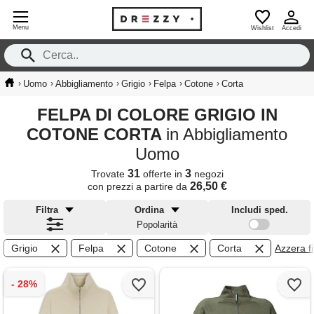
Menu
Wishlist
Accedi
›
›
›
›
›
›
Uomo
Abbigliamento
Grigio
Felpa
Cotone
Corta
FELPA DI COLORE GRIGIO IN
COTONE CORTA
in Abbigliamento
Uomo
31
3
Trovate
offerte in
negozi
26,50 €
con prezzi a partire da
Filtra
Ordina
Includi sped.
Popolarità
Grigio
Felpa
Cotone
Corta
Azzera fil