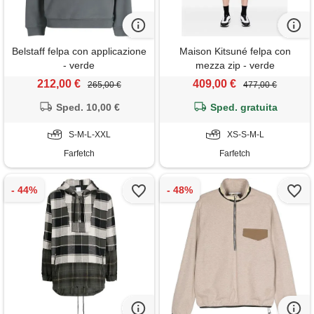
Belstaff felpa con applicazione
Maison Kitsuné felpa con
- verde
mezza zip - verde
212,00 €
409,00 €
265,00 €
477,00 €
Sped. 10,00 €
Sped. gratuita
S-M-L-XXL
XS-S-M-L
Farfetch
Farfetch