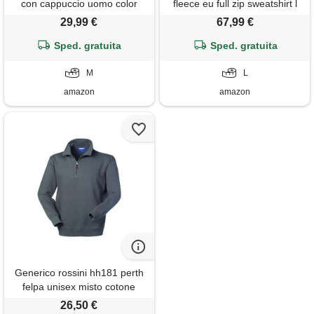
con cappuccio uomo color
fleece eu full zip sweatshirt l
block maglietta con cappuccio
29,99 €
67,99 €
estate hoodie t-shirt
Sped. gratuita
sweatshirt
Sped. gratuita
M
L
amazon
amazon
Generico rossini hh181 perth
felpa unisex misto cotone
poliestere collo alto chiuso
26,50 €