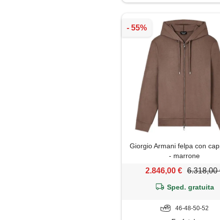
Jeans
Maglia
Maglietta
Maglione
Mantella
Pantaloni
Giorgio Armani felpa con ca
Parka
- marrone
2.846,00 €
6.318,00
Piumino
Sped. gratuita
Polo
46-48-50-52
Shorts