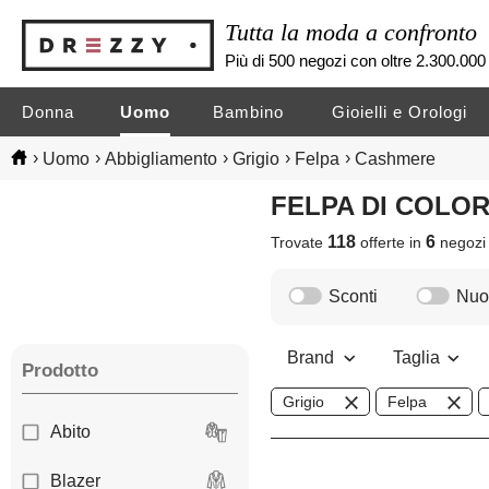
Tutta la moda a confronto
Più di 500 negozi con oltre 2.300.000 
Donna
Uomo
Bambino
Gioielli e Orologi
›
›
›
›
›
Uomo
Abbigliamento
Grigio
Felpa
Cashmere
FELPA DI COLO
118
6
Trovate
offerte in
negoz
Sconti
Nuov
Brand
Taglia
Prodotto
Grigio
Felpa
Abito
Blazer