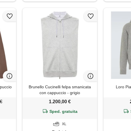
ppuccio
Brunello Cucinelli felpa smanicata
Loro Pi
con cappuccio - grigio
 €
1.200,00 €
Sped. gratuita
XL