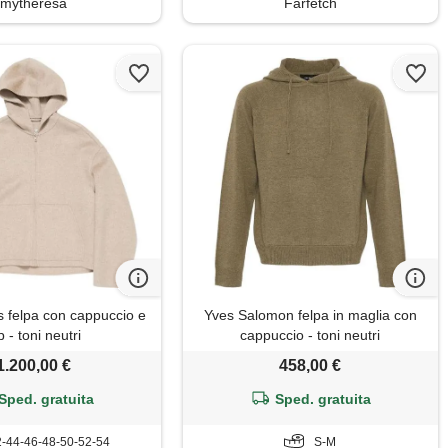
mytheresa
Farfetch
s felpa con cappuccio e
Yves Salomon felpa in maglia con
p - toni neutri
cappuccio - toni neutri
1.200,00 €
458,00 €
Sped. gratuita
Sped. gratuita
-44-46-48-50-52-54
S-M