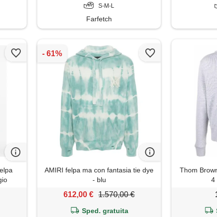
S-M-L
Farfetch
felpa
AMIRI felpa ma con fantasia tie dye
Thom Browne
gio
- blu
4 
612,00 €
1.570,00 €
Sped. gratuita