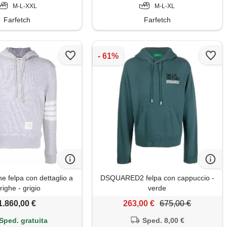
M-L-XXL
M-L-XL
Farfetch
Farfetch
 felpa con dettaglio a
DSQUARED2 felpa con cappuccio -
righe - grigio
verde
1.860,00 €
263,00 €
675,00 €
Sped. gratuita
Sped. 8,00 €