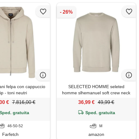
ani felpa con cappuccio
SELECTED HOMME seleted
ip - toni neutri
homme slhemanuel soft crew neck
sweat noos, pure cashmere. , m
00 €
7.816,00 €
36,99 €
49,99 €
Sped. gratuita
Sped. gratuita
46-50-52
M
Farfetch
amazon