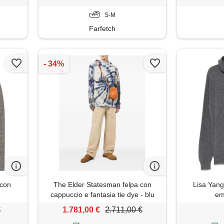
S-M
Farfetch
 con
The Elder Statesman felpa con
Lisa Yang
cappuccio e fantasia tie dye - blu
em
€
1.781,00 €
2.711,00 €