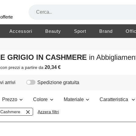
offerte
Accessori
Beauty
Sport
Brand
Offi
RE GRIGIO IN CASHMERE
in Abbigliame
20,34 €
i
con prezzi a partire da
i arrivi
Spedizione gratuita
Prezzo
Colore
Materiale
Caratteristica
Cashmere
Azzera filtri