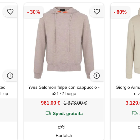
ted
Yves Salomon felpa con cappuccio -
Giorgio Arm
 zip
b3172 beige
e z
. , m
961,00 €
1.373,00 €
3.129,
Sped. gratuita
L
Farfetch