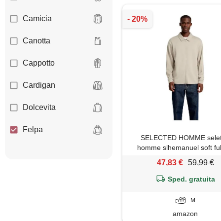
Camicia
Canotta
Cappotto
Cardigan
Dolcevita
Felpa
SELECTED HOMME sele
homme slhemanuel soft full
Giacca
sweat noos, pure cashmere
47,83 €
59,99 €
Gilet
Sped. gratuita
Giubbotto
M
amazon
Impermeabile