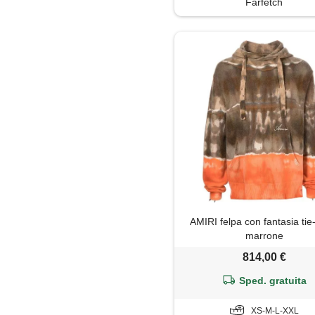
Farfetch
Soprabito
Trench
AMIRI felpa con fantasia tie
marrone
814,00 €
Sped. gratuita
XS-M-L-XXL