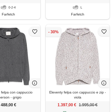
0-2-4
L
Farfetch
Farfetch
 felpa con cappuccio
Eleventy felpa con cappuccio e zip -
erson - grigio
viola
488,00 €
1.397,00 €
1.995,00 €