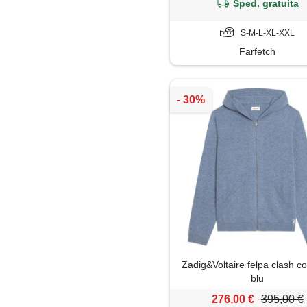
Sped. gratuita
S-M-L-XL-XXL
Farfetch
Zadig&Voltaire felpa clash co
blu
276,00 €
395,00 €