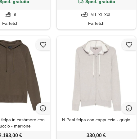
Sped. gratuita
Sped. gratuita
6
M-L-XL-XXL
Farfetch
Farfetch
elpa in cashmere con
N.Peal felpa con cappuccio - grigio
uccio - marrone
2.193,00 €
330,00 €