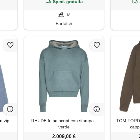
Sped. gratuita
M
Farfetch
n zip -
RHUDE felpa script con stampa -
TOM FORD f
verde
capp
2.009,00 €