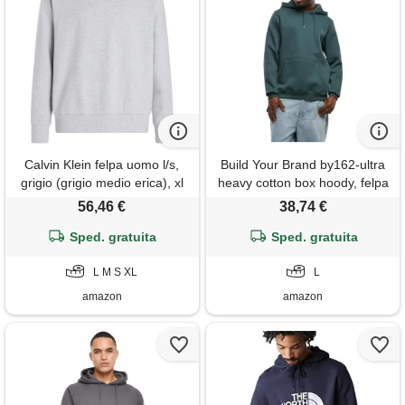
Calvin Klein felpa uomo l/s,
Build Your Brand by162-ultra
grigio (grigio medio erica), xl
heavy cotton box hoody, felpa
con cappuccio uomo, retro
56,46 €
38,74 €
verde, l
Sped. gratuita
Sped. gratuita
L M S XL
L
amazon
amazon