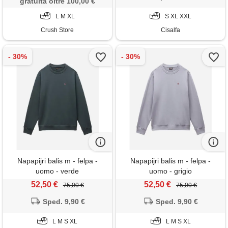
gratuita oltre 100,00 €
L M XL
S XL XXL
Crush Store
Cisalfa
Napapijri balis m - felpa -
Napapijri balis m - felpa -
uomo - verde
uomo - grigio
52,50 €
52,50 €
75,00 €
75,00 €
Sped. 9,90 €
Sped. 9,90 €
L M S XL
L M S XL