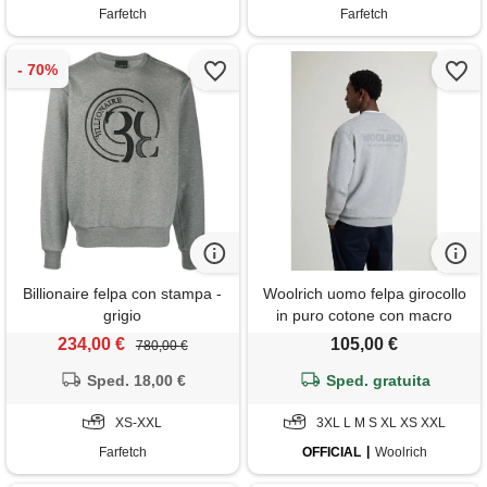
Farfetch
Farfetch
Billionaire felpa con stampa -
Woolrich uomo felpa girocollo
grigio
in puro cotone con macro
logo sul retro grigio taglia s
234,00 €
105,00 €
780,00 €
Sped. 18,00 €
Sped. gratuita
XS-XXL
3XL L M S XL XS XXL
Farfetch
OFFICIAL
Woolrich