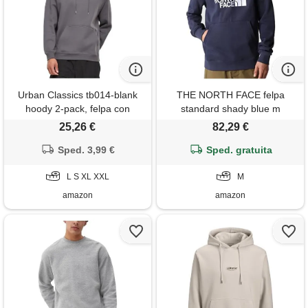
Urban Classics tb014-blank
THE NORTH FACE felpa
hoody 2-pack, felpa con
standard shady blue m
cappuccio uomo, darkshadow,
25,26 €
82,29 €
s
Sped. 3,99 €
Sped. gratuita
L S XL XXL
M
amazon
amazon