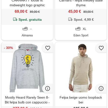
CARHARTT loose fit
Carhartt - felpa medley state
midweight logo graphic
thyme
sweatshirt 100074-472
69,00 €
45,00 €
89,00 €
89,00 €
Sped. gratuita
Sped. 4,99 €
--
XL
Almarea
Eden Sport
Mostly Heard Rarely Seen 8-
Felpa beige uomo loopback
Bit felpa bulb con cappuccio -
bei
grigio