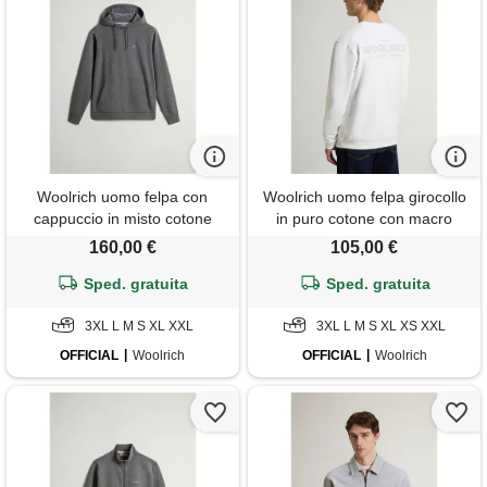
Woolrich uomo felpa con
Woolrich uomo felpa girocollo
cappuccio in misto cotone
in puro cotone con macro
interlock grigio taglia s
logo sul retro bianco taglia s
160,00 €
105,00 €
Sped. gratuita
Sped. gratuita
3XL L M S XL XXL
3XL L M S XL XS XXL
OFFICIAL
Woolrich
OFFICIAL
Woolrich