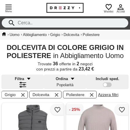
Menu
Wishlist
Accedi
›
›
›
›
›
Uomo
Abbigliamento
Grigio
Dolcevita
Poliestere
DOLCEVITA DI COLORE GRIGIO IN
POLIESTERE
in Abbigliamento Uomo
36
2
Trovate
offerte in
negozi
23,42 €
con prezzi a partire da
Filtra
Ordina
Includi sped.
Popolarità
Grigio
Dolcevita
Poliestere
Azzera filtri