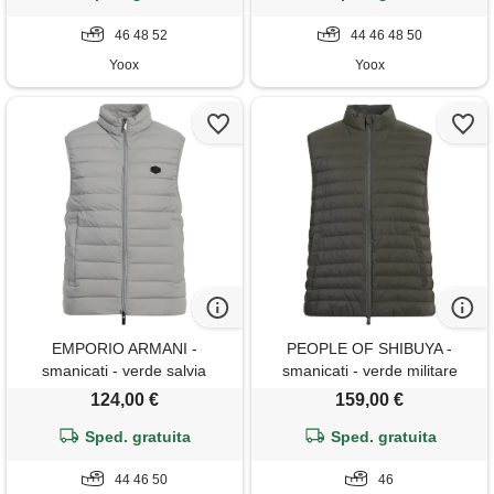
46 48 52
44 46 48 50
Yoox
Yoox
EMPORIO ARMANI -
PEOPLE OF SHIBUYA -
smanicati - verde salvia
smanicati - verde militare
124,00 €
159,00 €
Sped. gratuita
Sped. gratuita
44 46 50
46