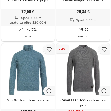
HōSIO - dolcevita - grigio
Blauer maglieria dolcevita
72,00 €
29,84 €
Sped. 6,00 €
Sped. 3,99 €
gratuita oltre 120,00 €
XL XXL
50
Yoox
amazon
MOORER - dolcevita - avio
CAVALLI CLASS - dolcevita -
grigio