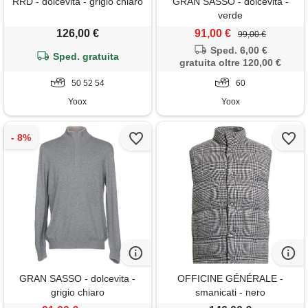
RRD - dolcevita - grigio chiaro
GRAN SASSO - dolcevita -
verde
126,00 €
91,00 €
99,00 €
Sped. 6,00 €
Sped. gratuita
gratuita oltre 120,00 €
50 52 54
60
Yoox
Yoox
GRAN SASSO - dolcevita -
OFFICINE GÉNÉRALE -
grigio chiaro
smanicati - nero