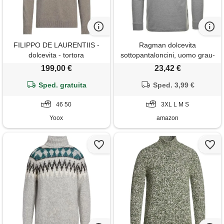
FILIPPO DE LAURENTIIS -
Ragman dolcevita
dolcevita - tortora
sottopantaloncini, uomo grau-
melange-012 l
199,00 €
23,42 €
Sped. gratuita
Sped. 3,99 €
46 50
3XL L M S
Yoox
amazon