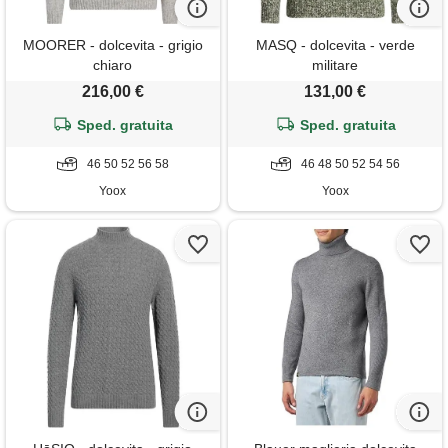
MOORER - dolcevita - grigio
MASQ - dolcevita - verde
chiaro
militare
216,00 €
131,00 €
Sped. gratuita
Sped. gratuita
46 50 52 56 58
46 48 50 52 54 56
Yoox
Yoox