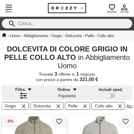
Menu
Wishlist
Accedi
›
›
›
›
›
›
Uomo
Abbigliamento
Grigio
Dolcevita
Pelle
Collo alto
DOLCEVITA DI COLORE GRIGIO IN
PELLE COLLO ALTO
in Abbigliamento
Uomo
3
1
Trovate
offerte in
negozio
321,00 €
con prezzi a partire da
Filtra
Ordina
Includi sped.
Popolarità
Grigio
Dolcevita
Pelle
Collo alto
Azze