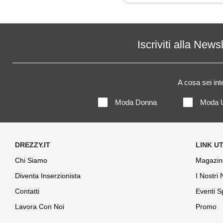
Maglietta
Maglione
Iscriviti alla News
Pantaloni
A cosa sei in
Parka
Moda Donna
Moda 
Polo
Shorts
Chi Siamo
Magazin
Diventa Inserzionista
I Nostri
Contatti
Eventi S
Lavora Con Noi
Promo