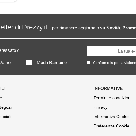
letter di Drezzy.it
per rimanere aggiornato su
Novità
,
Promo
teressato?
Uomo
Moda Bambino
Confermo la presa visione
e
Termini e condizioni
 Negozi
Privacy
peciali
Informativa Cookie
Preferenze Cookie