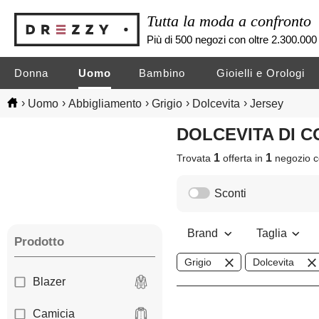
Tutta la moda a confronto
Più di 500 negozi con oltre 2.300.000 
Donna
Uomo
Bambino
Gioielli e Orologi
›
›
›
›
›
Uomo
Abbigliamento
Grigio
Dolcevita
Jersey
DOLCEVITA DI 
1
1
Trovata
offerta in
negozio
c
Sconti
Brand
Taglia
Prodotto
Grigio
Dolcevita
Blazer
Camicia