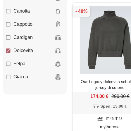
Canotta
Cappotto
Cardigan
Dolcevita
Felpa
Giacca
Our Legacy dolcevita schol
jersey di cotone
Gilet
174,00 €
290,00 €
Giubbotto
Sped. 13,00 €
Jeans
IT 46 IT 48
mytheresa
Maglia