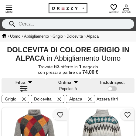
Menu
Wishlist
Accedi
›
›
›
›
›
Uomo
Abbigliamento
Grigio
Dolcevita
Alpaca
DOLCEVITA DI COLORE GRIGIO IN
ALPACA
in Abbigliamento Uomo
63
1
Trovate
offerte in
negozio
74,00 €
con prezzi a partire da
Filtra
Ordina
Includi sped.
Popolarità
Grigio
Dolcevita
Alpaca
Azzera filtri