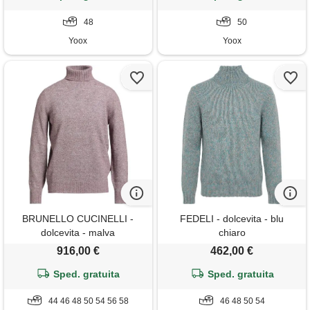
48
50
Yoox
Yoox
BRUNELLO CUCINELLI -
FEDELI - dolcevita - blu
dolcevita - malva
chiaro
916,00 €
462,00 €
Sped. gratuita
Sped. gratuita
44 46 48 50 54 56 58
46 48 50 54