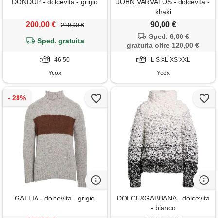
DONDUP - dolcevita - grigio
JOHN VARVATOS - dolcevita -
khaki
200,00 €
90,00 €
219,00 €
Sped. 6,00 €
Sped. gratuita
gratuita oltre 120,00 €
46 50
L S XL XS XXL
Yoox
Yoox
GALLIA - dolcevita - grigio
DOLCE&GABBANA - dolcevita
- bianco