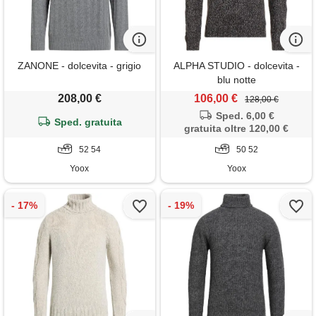
ZANONE - dolcevita - grigio
ALPHA STUDIO - dolcevita -
blu notte
208,00 €
106,00 €
128,00 €
Sped. 6,00 €
Sped. gratuita
gratuita oltre 120,00 €
52 54
50 52
Yoox
Yoox