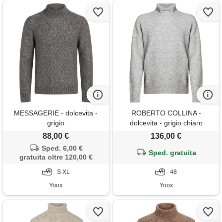
MESSAGERIE - dolcevita -
ROBERTO COLLINA -
grigio
dolcevita - grigio chiaro
88,00 €
136,00 €
Sped. 6,00 €
Sped. gratuita
gratuita oltre 120,00 €
S XL
48
Yoox
Yoox