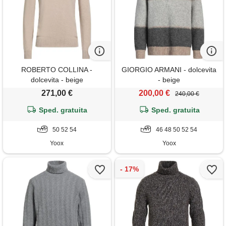
ROBERTO COLLINA -
GIORGIO ARMANI - dolcevita
dolcevita - beige
- beige
271,00 €
200,00 €
240,00 €
Sped. gratuita
Sped. gratuita
50 52 54
46 48 50 52 54
Yoox
Yoox