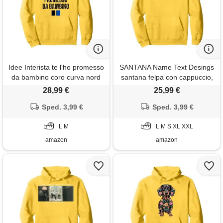
Idee Interista te l'ho promesso
SANTANA Name Text Desings
da bambino coro curva nord
santana felpa con cappuccio,
felpa con cappuccio, unisex
unisex per adulti, limone, l
28,99 €
25,99 €
per adulti, limone, l
Sped. 3,99 €
Sped. 3,99 €
L M
L M S XL XXL
amazon
amazon