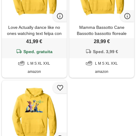
Love Actually dance like no
Mamma Bassotto Cane
ones watching text felpa con
Bassotto bassotto floreale
cappuccio, unisex per adulti,
cane bassotto fiori felpa con
41,99 €
28,99 €
limone, xxl
cappuccio, unisex per adulti,
Sped. gratuita
limone, xxl
Sped. 3,99 €
L M S XL XXL
L M S XL XXL
amazon
amazon