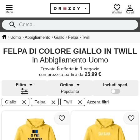
Menu
Wishlist
Accedi
›
›
›
›
›
Uomo
Abbigliamento
Giallo
Felpa
Twill
FELPA DI COLORE GIALLO IN TWILL
in Abbigliamento Uomo
5
1
Trovate
offerte in
negozio
25,99 €
con prezzi a partire da
Filtra
Ordina
Includi sped.
Popolarità
Giallo
Felpa
Twill
Azzera filtri