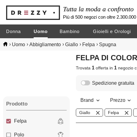
Tutta la moda a confronto
Più di 500 negozi con oltre 2.300.000 
Donna
Uomo
Bambino
Gioielli e Orologi
›
›
›
›
›
Uomo
Abbigliamento
Giallo
Felpa
Spugna
FELPA DI COLO
1
1
Trovata
offerta in
negozio
c
Spedizione gratuita
Brand
Prezzo
Prodotto
Giallo
Felpa
Felpa
Polo