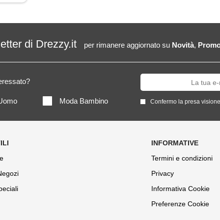
letter di Drezzy.it
per rimanere aggiornato su
Novità
,
Promo
teressato?
Uomo
Moda Bambino
Confermo la presa visione
e
Termini e condizioni
 Negozi
Privacy
peciali
Informativa Cookie
Preferenze Cookie