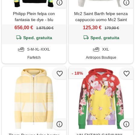
Philipp Plein felpa con
Mc2 Saint Barth felpe senza
fantasia tie dye - blu
cappuccio uomo Mc2 Saint
Barth - heron mickey detto 10
656,00 €
125,30 €
1.875,00 €
179,00 €
emb - panna
Sped. gratuita
Sped. gratuita
S-M-XL-XXXL
XXL
Farfetch
Antropos Boutique