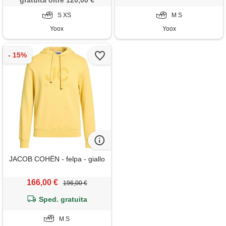
gratuita oltre 120,00 €
S XS
M S
Yoox
Yoox
JACOB COHЁN - felpa - giallo
166,00 €
196,00 €
Sped. gratuita
M S