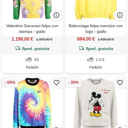
Valentino Garavani felpa con
Balenciaga felpa oversize con
stampa - giallo
logo - giallo
1.190,00 €
684,00 €
1.300,00 €
1.600,00 €
Sped. gratuita
Sped. gratuita
XS
1-2-3
Farfetch
Farfetch