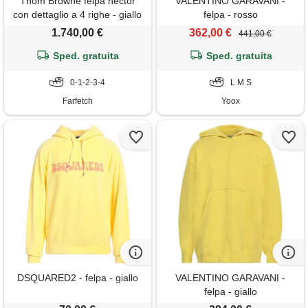
Thom Browne felpa hector
VALENTINO GARAVANI -
con dettaglio a 4 righe - giallo
felpa - rosso
1.740,00 €
362,00 €
441,00 €
Sped. gratuita
Sped. gratuita
0-1-2-3-4
L M S
Farfetch
Yoox
DSQUARED2 - felpa - giallo
VALENTINO GARAVANI -
felpa - giallo