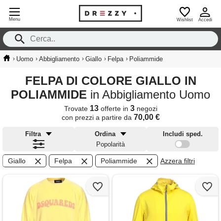
Menu
Wishlist
Accedi
›
›
›
›
›
Uomo
Abbigliamento
Giallo
Felpa
Poliammide
FELPA DI COLORE GIALLO IN
POLIAMMIDE
in Abbigliamento Uomo
13
3
Trovate
offerte in
negozi
70,00 €
con prezzi a partire da
Filtra
Ordina
Includi sped.
Popolarità
Giallo
Felpa
Poliammide
Azzera filtri