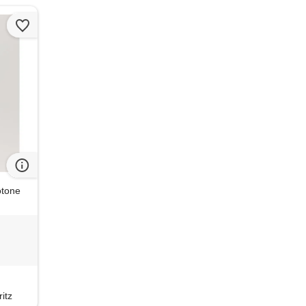
otone
itz