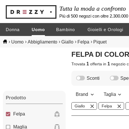
Tutta la moda a confronto
Più di 500 negozi con oltre 2.300.000 
Donna
Uomo
Bambino
Gioielli e Orologi
›
›
›
›
›
Uomo
Abbigliamento
Giallo
Felpa
Piquet
FELPA DI COLO
1
1
Trovata
offerta in
negozio
c
Sconti
Sped
Brand
Taglia
Prodotto
Giallo
Felpa
Felpa
Maglia