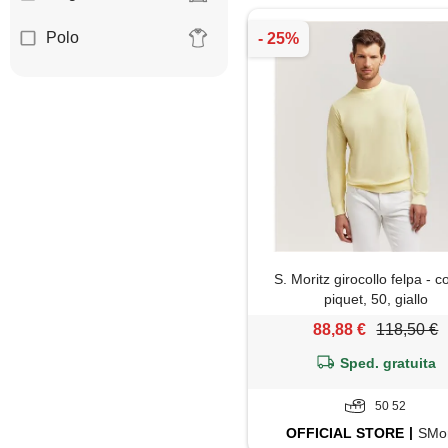
Polo
S. Moritz girocollo felpa - c
piquet, 50, giallo
88,88 €
118,50 €
Sped. gratuita
50 52
OFFICIAL
STORE
SMor