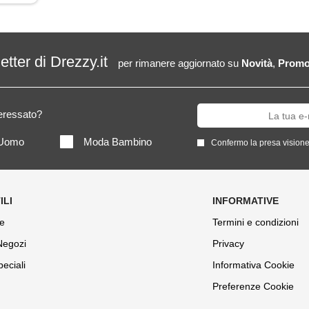
letter di Drezzy.it
per rimanere aggiornato su
Novità
,
Promo
teressato?
Uomo
Moda Bambino
Confermo la presa visione
e
Termini e condizioni
 Negozi
Privacy
peciali
Informativa Cookie
Preferenze Cookie