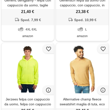
Generic dengjiamy - felpa con
Generisch felpa da uomo con
cappuccio da uomo, taglie
cappuccio, con cappuccio, in
forti, con coulisse, alla moda,
tinta unita, con cerniera,
21,40 €
23,38 €
casual, leggera, a maniche
tasche frontali, casual, in pile,
lunghe, da uomo, z21 giallo,
Sped. 7,99 €
per lo sport, giallo. , l
Sped. 10,99 €
4xl
4XL 6XL
L
amazon
amazon
Jerzees felpa con cappuccio
Alternative champ fleece
da uomo, felpa con cappuccio
sweatshirt maglia di tuta, eco
- safety green, 2xl
true camel, l uomo