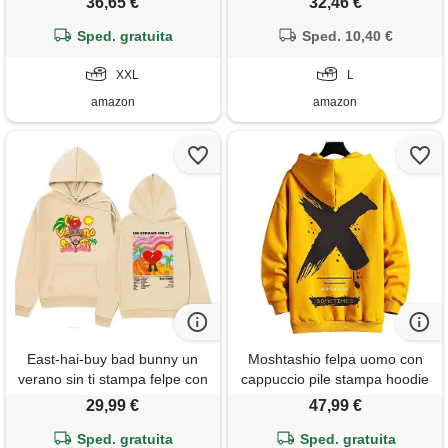
36,65 €
32,46 €
Sped. gratuita
Sped. 10,40 €
XXL
L
amazon
amazon
East-hai-buy bad bunny un
Moshtashio felpa uomo con
verano sin ti stampa felpe con
cappuccio pile stampa hoodie
cappuccio pullover a maniche
sweatshirt donna
29,99 €
47,99 €
lunghe streetwear hip-hop
felpe in pile top
Sped. gratuita
Sped. gratuita