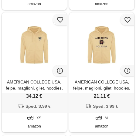
amazon
amazon
AMERICAN COLLEGE USA,
AMERICAN COLLEGE USA,
felpe, maglioni, gilet, hoodies,
felpe, maglioni, gilet, hoodies,
uomo, donna, sweat shirt,
uomo, donna, sweat shirt,
34,12 €
21,11 €
pile, termico, con cappuccio,
pile, termico, con cappuccio,
abbigliamento, unisex,
Sped. 3,99 €
abbigliamento, unisex,
Sped. 3,99 €
modello acszw6, beige, xs
modello acszw7, beige, m
XS
M
amazon
amazon