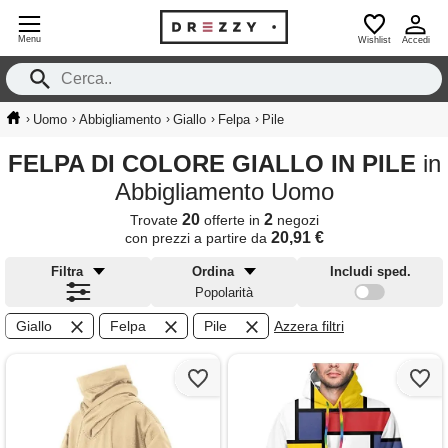
Menu
Wishlist
Accedi
›
›
›
›
›
Uomo
Abbigliamento
Giallo
Felpa
Pile
FELPA DI COLORE GIALLO IN PILE
in
Abbigliamento Uomo
20
2
Trovate
offerte in
negozi
20,91 €
con prezzi a partire da
Filtra
Ordina
Includi sped.
Popolarità
Giallo
Felpa
Pile
Azzera filtri