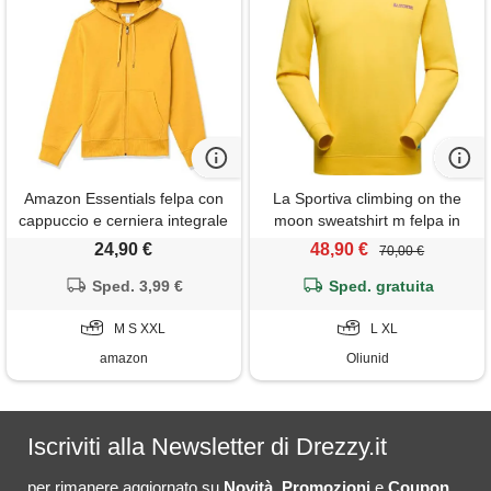
Amazon Essentials felpa con
La Sportiva climbing on the
cappuccio e cerniera integrale
moon sweatshirt m felpa in
in pile (disponibile nelle taglie
pile da uomo
24,90 €
48,90 €
70,00 €
big & tall) uomo, oro, m
Sped. 3,99 €
Sped. gratuita
M S XXL
L XL
amazon
Oliunid
Iscriviti alla Newsletter di Drezzy.it
per rimanere aggiornato su
Novità
,
Promozioni
e
Coupon