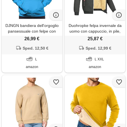
DJNGN bandiera dell'orgoglio
Duohropke felpa invernale da
pansessuale con felpe con
uomo con cappuccio, in pile,
cappuccio felpa casual slim fit
con chiusura lampo, foderata
26,99 €
25,87 €
da uomo
in peluche, gy1, l
Sped. 12,50 €
Sped. 12,99 €
L
L XXL
amazon
amazon