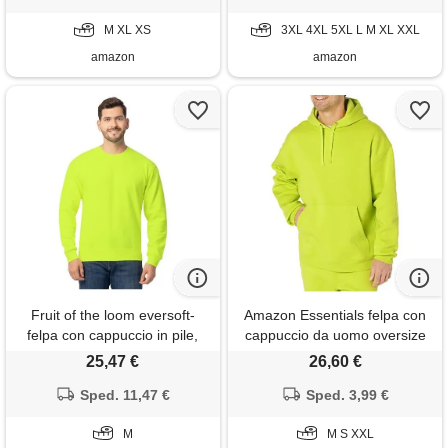
M XL XS
3XL 4XL 5XL L M XL XXL
amazon
amazon
Fruit of the loom eversoft-
Amazon Essentials felpa con
felpa con cappuccio in pile,
cappuccio da uomo oversize
con cerniera intera,
(disponibile nelle taglie big &
25,47 €
26,60 €
traspirante, taglie s-4x
tall), verde lime, xxl
camicia, verde di sicurezza, m
Sped. 11,47 €
Sped. 3,99 €
unisex-adulto
M
M S XXL