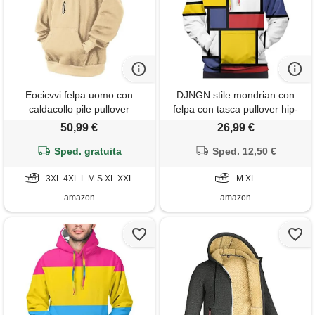
Eocicvvi felpa uomo con
DJNGN stile mondrian con
caldacollo pile pullover
felpa con tasca pullover hip-
invernale calda hoodie
hop leggero da uomo
50,99 €
26,99 €
Sped. gratuita
Sped. 12,50 €
3XL 4XL L M S XL XXL
M XL
amazon
amazon