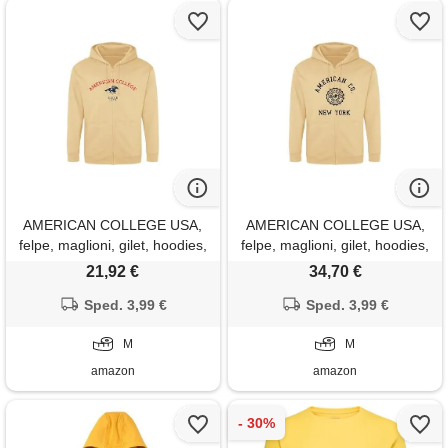
AMERICAN COLLEGE USA,
AMERICAN COLLEGE USA,
felpe, maglioni, gilet, hoodies,
felpe, maglioni, gilet, hoodies,
uomo, donna, sweat shirt,
uomo, donna, sweat shirt,
21,92 €
34,70 €
pile, termico, con cappuccio,
pile, termico, con cappuccio,
abbigliamento, unisex,
Sped. 3,99 €
abbigliamento, unisex,
Sped. 3,99 €
modello acszw3, beige, m
modello acszw4, beige, m
M
M
amazon
amazon