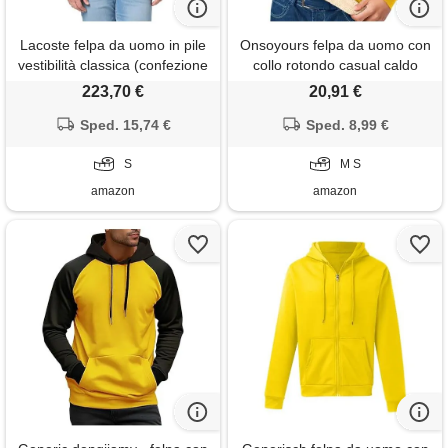
Lacoste felpa da uomo in pile
Onsoyours felpa da uomo con
vestibilità classica (confezione
collo rotondo casual caldo
da 1), viennese, s
maglione invernale pullover in
223,70 €
20,91 €
pile a giallo m
Sped. 15,74 €
Sped. 8,99 €
S
M S
amazon
amazon