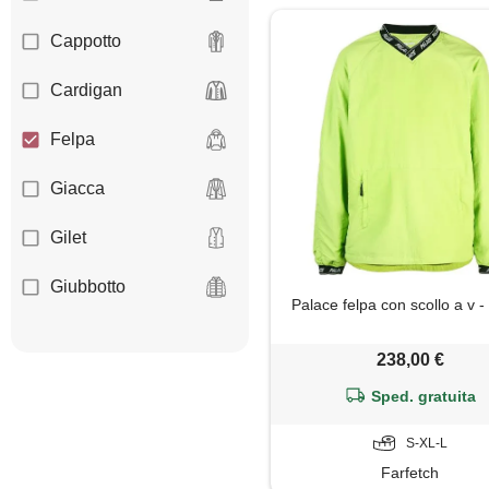
Cappotto
Cardigan
Felpa
Giacca
Gilet
Giubbotto
Palace felpa con scollo a v -
Impermeabile
238,00 €
Maglione
Sped. gratuita
Pantaloni
S-XL-L
Farfetch
Parka