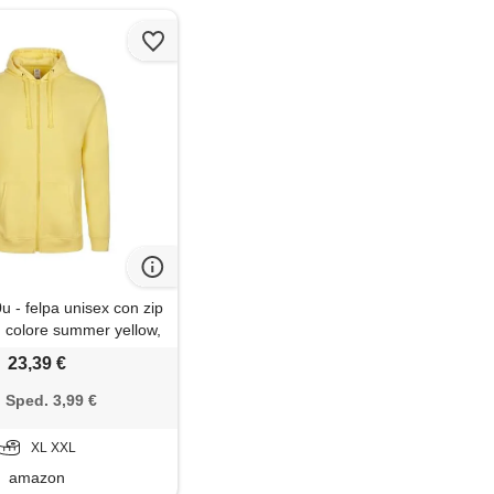
 - felpa unisex con zip
, colore summer yellow,
summer yellow, x-large
23,39 €
Sped. 3,99 €
XL XXL
amazon