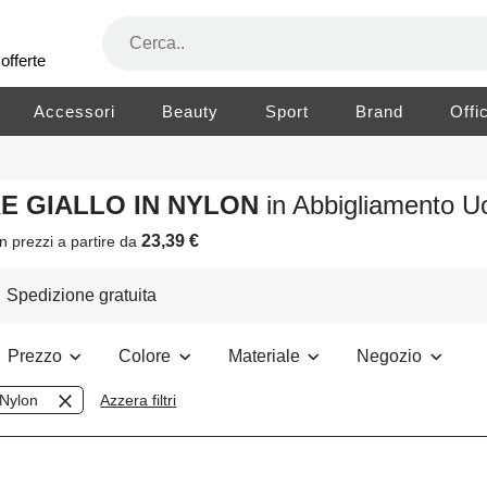
offerte
Accessori
Beauty
Sport
Brand
Offi
RE GIALLO IN NYLON
in Abbigliamento 
23,39 €
n prezzi a partire da
Spedizione gratuita
Prezzo
Colore
Materiale
Negozio
Nylon
Azzera filtri