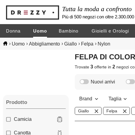
Tutta la moda a confronto
Più di 500 negozi con oltre 2.300.000 
Donna
Uomo
Bambino
Gioielli e Orologi
›
›
›
›
›
Uomo
Abbigliamento
Giallo
Felpa
Nylon
FELPA DI COLO
3
2
Trovate
offerte in
negozi
co
Nuovi arrivi
Brand
Taglia
Prodotto
Giallo
Felpa
Camicia
Canotta