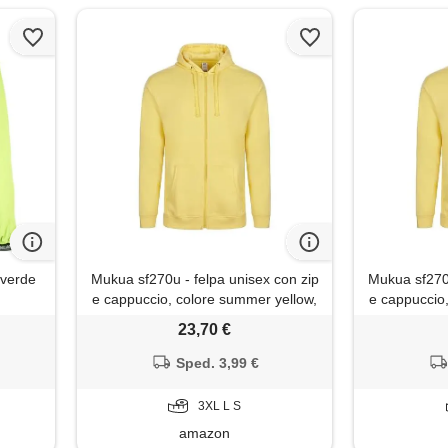
 verde
Mukua sf270u - felpa unisex con zip
Mukua sf270u
e cappuccio, colore summer yellow,
e cappuccio
taglia 3xl, summer yellow, 3xl
taglia xl, 
23,70 €
Sped. 3,99 €
3XL L S
amazon