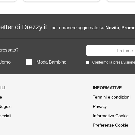
letter di Drezzy.it
per rimanere aggiornato su
Novità
,
Promo
teressato?
Uomo
Moda Bambino
Confermo la presa visione
e
Termini e condizioni
 Negozi
Privacy
peciali
Informativa Cookie
Preferenze Cookie