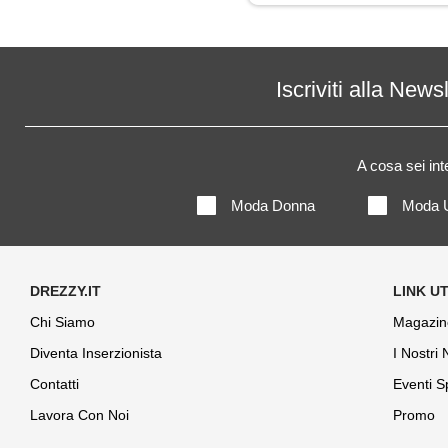
Piumino
Polo
Iscriviti alla News
Shorts
A cosa sei in
Trench
Moda Donna
Moda 
Chi Siamo
Magazin
Diventa Inserzionista
I Nostri
Contatti
Eventi S
Lavora Con Noi
Promo