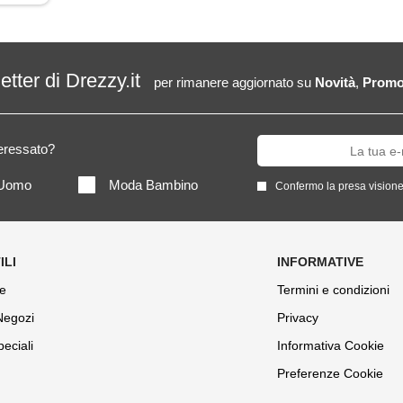
letter di Drezzy.it
per rimanere aggiornato su
Novità
,
Promo
teressato?
Uomo
Moda Bambino
Confermo la presa visione
e
Termini e condizioni
 Negozi
Privacy
peciali
Informativa Cookie
Preferenze Cookie