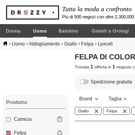
Tutta la moda a confronto
Più di 500 negozi con oltre 2.300.000 
Donna
Uomo
Bambino
Gioielli e Orologi
›
›
›
›
›
Uomo
Abbigliamento
Giallo
Felpa
Lyocell
FELPA DI COLO
1
1
Trovata
offerta in
negozio
c
Spedizione gratuita
Brand
Taglia
Prodotto
Giallo
Felpa
Camicia
Felpa