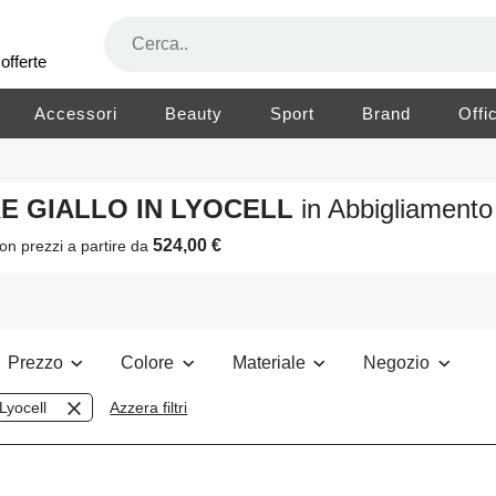
offerte
Accessori
Beauty
Sport
Brand
Offi
RE GIALLO IN LYOCELL
in Abbigliament
524,00 €
on prezzi a partire da
Prezzo
Colore
Materiale
Negozio
Lyocell
Azzera filtri