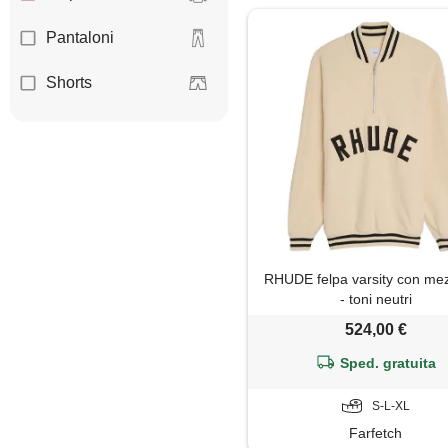
Pantaloni
Shorts
RHUDE felpa varsity con mez
- toni neutri
524,00 €
Sped. gratuita
S-L-XL
Farfetch