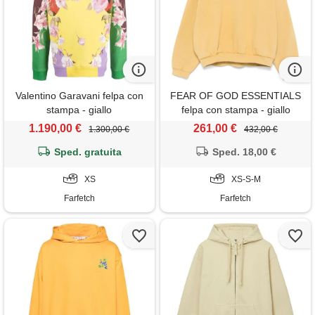
Valentino Garavani felpa con
FEAR OF GOD ESSENTIALS
stampa - giallo
felpa con stampa - giallo
1.190,00 €
261,00 €
1.300,00 €
432,00 €
Sped. gratuita
Sped. 18,00 €
XS
XS-S-M
Farfetch
Farfetch