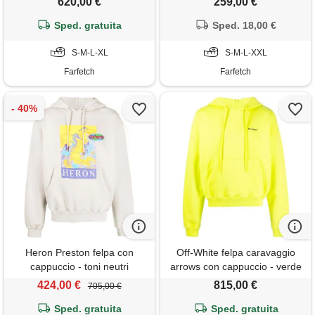
620,00 €
259,00 €
Sped. gratuita
Sped. 18,00 €
S-M-L-XL
S-M-L-XXL
Farfetch
Farfetch
Heron Preston felpa con
Off-White felpa caravaggio
cappuccio - toni neutri
arrows con cappuccio - verde
424,00 €
815,00 €
705,00 €
Sped. gratuita
Sped. gratuita