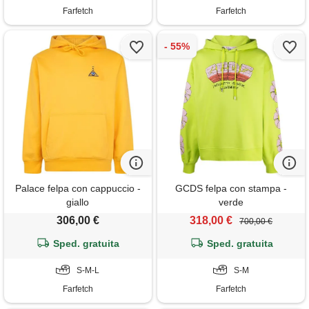
Farfetch
Farfetch
Palace felpa con cappuccio -
GCDS felpa con stampa -
giallo
verde
306,00 €
318,00 €
700,00 €
Sped. gratuita
Sped. gratuita
S-M-L
S-M
Farfetch
Farfetch