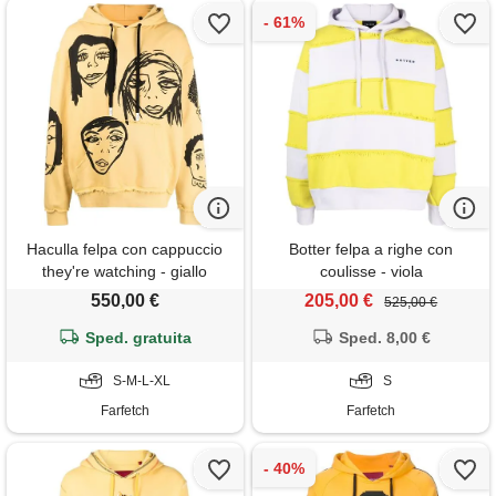
Haculla felpa con cappuccio
Botter felpa a righe con
they're watching - giallo
coulisse - viola
550,00 €
205,00 €
525,00 €
Sped. gratuita
Sped. 8,00 €
S-M-L-XL
S
Farfetch
Farfetch