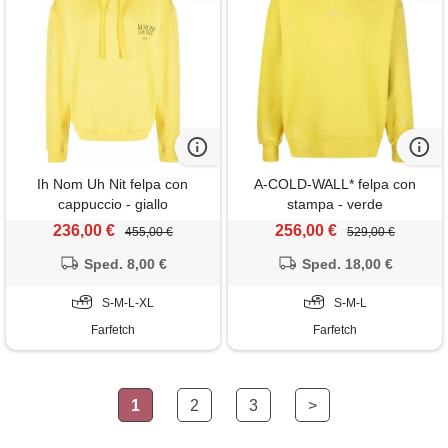
Ih Nom Uh Nit felpa con
A-COLD-WALL* felpa con
cappuccio - giallo
stampa - verde
236,00 €
256,00 €
455,00 €
529,00 €
Sped. 8,00 €
Sped. 18,00 €
S-M-L-XL
S-M-L
Farfetch
Farfetch
1
2
3
>