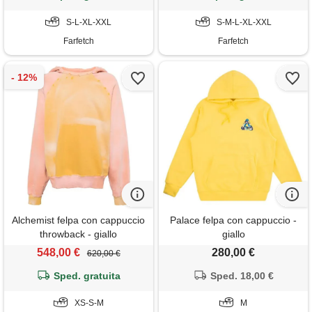
S-L-XL-XXL
S-M-L-XL-XXL
Farfetch
Farfetch
Alchemist felpa con cappuccio
Palace felpa con cappuccio -
throwback - giallo
giallo
548,00 €
280,00 €
620,00 €
Sped. gratuita
Sped. 18,00 €
XS-S-M
M