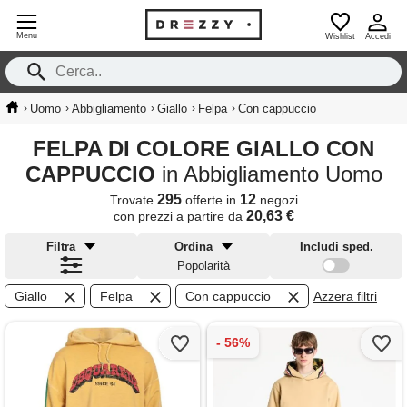
Menu
Wishlist
Accedi
›
›
›
›
›
Uomo
Abbigliamento
Giallo
Felpa
Con cappuccio
FELPA DI COLORE GIALLO CON
CAPPUCCIO
in Abbigliamento Uomo
295
12
Trovate
offerte in
negozi
20,63 €
con prezzi a partire da
Filtra
Ordina
Includi sped.
Popolarità
Giallo
Felpa
Con cappuccio
Azzera filtri