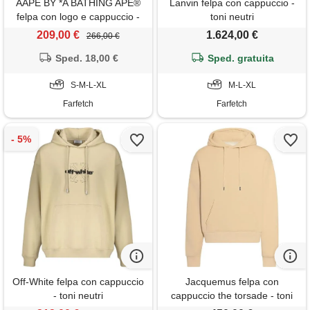
AAPE BY *A BATHING APE®
Lanvin felpa con cappuccio -
felpa con logo e cappuccio -
toni neutri
giallo
209,00 €
1.624,00 €
266,00 €
Sped. 18,00 €
Sped. gratuita
S-M-L-XL
M-L-XL
Farfetch
Farfetch
Off-White felpa con cappuccio
Jacquemus felpa con
- toni neutri
cappuccio the torsade - toni
neutri