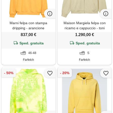
Marni felpa con stampa
Maison Margiela felpa con
dripping - arancione
ricamo e cappuccio - toni
neutri
837,00 €
1.290,00 €
Sped. gratuita
Sped. gratuita
46-48
S
Farfetch
Farfetch