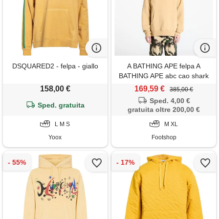
DSQUARED2 - felpa - giallo
A BATHING APE felpa A
BATHING APE abc cao shark
pullover hoodie unisex beige
158,00 €
169,59 €
385,00 €
Sped. 4,00 €
Sped. gratuita
gratuita oltre 200,00 €
L M S
M XL
Yoox
Footshop