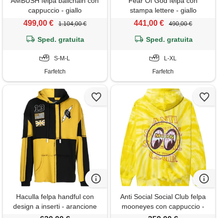
AMBUSH felpa ballchain con
Fear Of God felpa con
cappuccio - giallo
stampa lettere - giallo
499,00 €
441,00 €
1.104,00 €
490,00 €
Sped. gratuita
Sped. gratuita
S-M-L
L-XL
Farfetch
Farfetch
Haculla felpa handful con
Anti Social Social Club felpa
design a inserti - arancione
mooneyes con cappuccio -
giallo