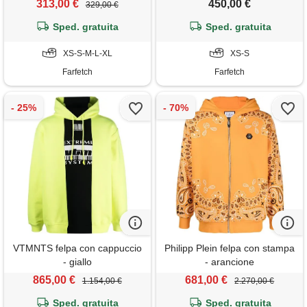
313,00 €
450,00 €
329,00 €
Sped. gratuita
Sped. gratuita
XS-S-M-L-XL
XS-S
Farfetch
Farfetch
VTMNTS felpa con cappuccio
Philipp Plein felpa con stampa
- giallo
- arancione
865,00 €
681,00 €
1.154,00 €
2.270,00 €
Sped. gratuita
Sped. gratuita