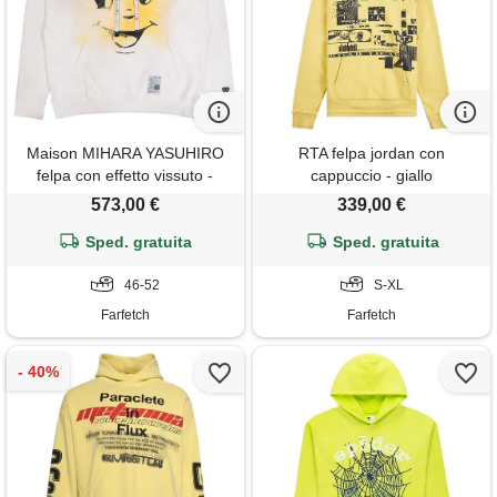
Maison MIHARA YASUHIRO
RTA felpa jordan con
felpa con effetto vissuto -
cappuccio - giallo
bianco
573,00 €
339,00 €
Sped. gratuita
Sped. gratuita
46-52
S-XL
Farfetch
Farfetch