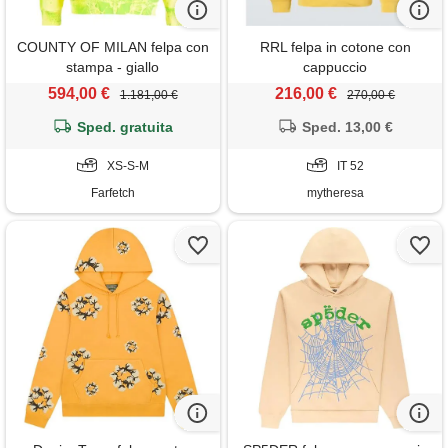
COUNTY OF MILAN felpa con
RRL felpa in cotone con
stampa - giallo
cappuccio
594,00 €
216,00 €
1.181,00 €
270,00 €
Sped. gratuita
Sped. 13,00 €
XS-S-M
IT 52
Farfetch
mytheresa