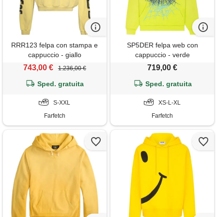
RRR123 felpa con stampa e
SP5DER felpa web con
cappuccio - giallo
cappuccio - verde
743,00 €
719,00 €
1.236,00 €
Sped. gratuita
Sped. gratuita
S-XXL
XS-L-XL
Farfetch
Farfetch