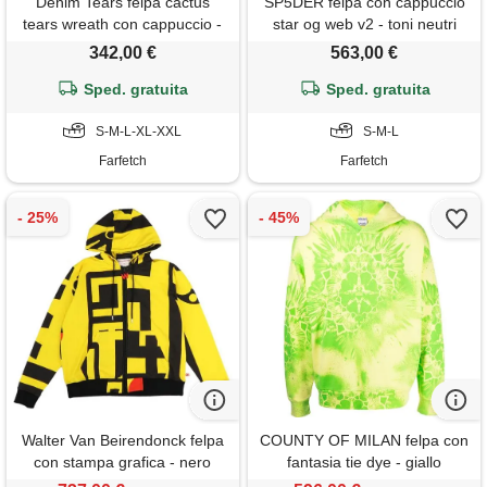
Denim Tears felpa cactus
SP5DER felpa con cappuccio
tears wreath con cappuccio -
star og web v2 - toni neutri
giallo
342,00 €
563,00 €
Sped. gratuita
Sped. gratuita
S-M-L-XL-XXL
S-M-L
Farfetch
Farfetch
Walter Van Beirendonck felpa
COUNTY OF MILAN felpa con
con stampa grafica - nero
fantasia tie dye - giallo