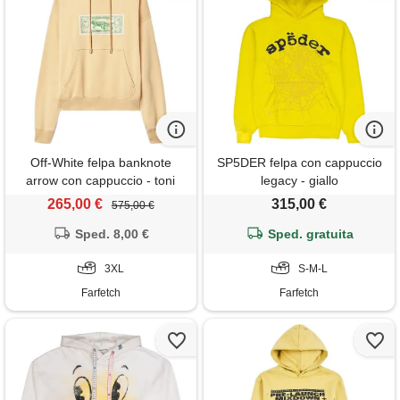
Off-White felpa banknote
SP5DER felpa con cappuccio
arrow con cappuccio - toni
legacy - giallo
neutri
265,00 €
315,00 €
575,00 €
Sped. 8,00 €
Sped. gratuita
3XL
S-M-L
Farfetch
Farfetch