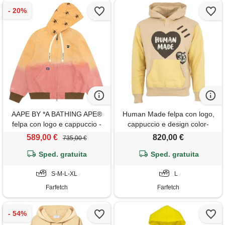
AAPE BY *A BATHING APE®
Human Made felpa con logo,
felpa con logo e cappuccio -
cappuccio e design color-
arancione
block - toni neutri
589,00 €
820,00 €
735,00 €
Sped. gratuita
Sped. gratuita
S-M-L-XL
L
Farfetch
Farfetch