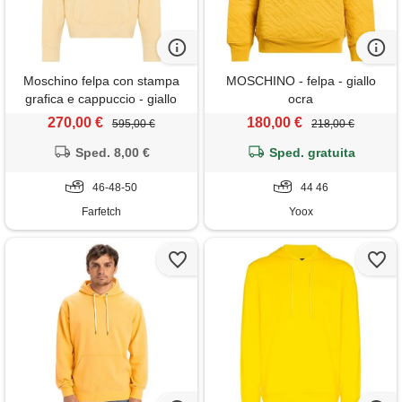
Moschino felpa con stampa
MOSCHINO - felpa - giallo
grafica e cappuccio - giallo
ocra
270,00 €
180,00 €
595,00 €
218,00 €
Sped. 8,00 €
Sped. gratuita
46-48-50
44 46
Farfetch
Yoox