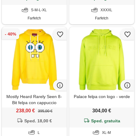
S-M-L-XL
XXXXL
Farfetch
Farfetch
Mostly Heard Rarely Seen 8-
Palace felpa con logo - verde
Bit felpa con cappuccio
snaggle teeth - giallo
238,00 €
304,00 €
395,00 €
Sped. 18,00 €
Sped. gratuita
L
XL-M