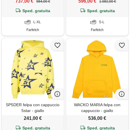
737,00 €
596,00 €
984,00 €
1.082,00 €
Sped. gratuita
Sped. gratuita
L-XL
S-L
Farfetch
Farfetch
SP5DER felpa con cappuccio
WACKO MARIA felpa con
5star - giallo
cappuccio - giallo
241,00 €
536,00 €
Sped. gratuita
Sped. gratuita