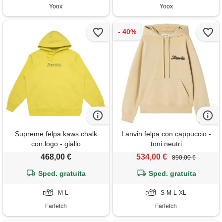
Yoox
Yoox
Supreme felpa kaws chalk
Lanvin felpa con cappuccio -
con logo - giallo
toni neutri
468,00 €
534,00 €
890,00 €
Sped. gratuita
Sped. gratuita
M-L
S-M-L-XL
Farfetch
Farfetch