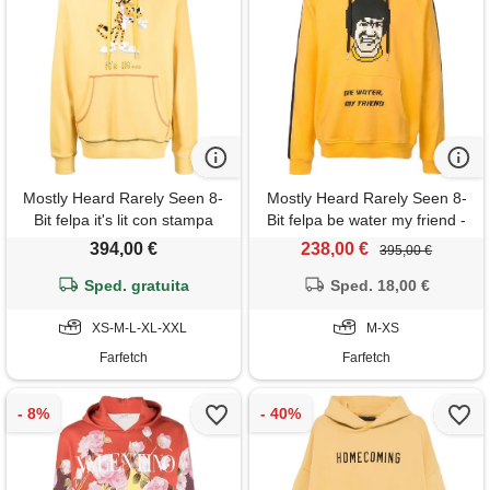
Mostly Heard Rarely Seen 8-
Mostly Heard Rarely Seen 8-
Bit felpa it's lit con stampa
Bit felpa be water my friend -
grafica - giallo
giallo
394,00 €
238,00 €
395,00 €
Sped. gratuita
Sped. 18,00 €
XS-M-L-XL-XXL
M-XS
Farfetch
Farfetch